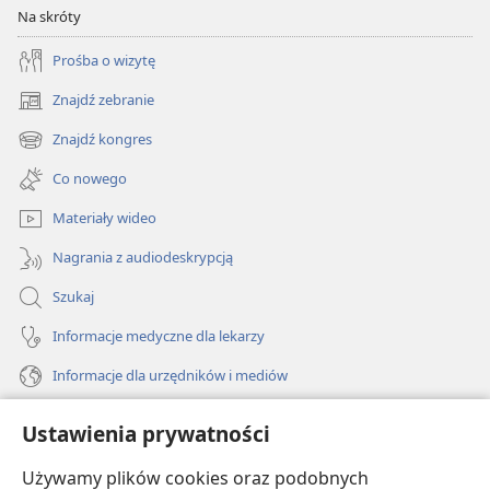
Na skróty
Prośba o wizytę
Znajdź zebranie
(opens
new
Znajdź kongres
(opens
window)
new
Co nowego
window)
Materiały wideo
Nagrania z audiodeskrypcją
Szukaj
Informacje medyczne dla lekarzy
Informacje dla urzędników i mediów
Pomoc
Ustawienia prywatności
Darowizny
Używamy plików cookies oraz podobnych
(opens