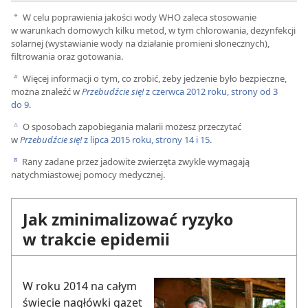
W celu poprawienia jakości wody WHO zaleca stosowanie
a
w warunkach domowych kilku metod, w tym chlorowania, dezynfekcji
solarnej (wystawianie wody na działanie promieni słonecznych),
filtrowania oraz gotowania.
Więcej informacji o tym, co zrobić, żeby jedzenie było bezpieczne,
b
można znaleźć w
Przebudźcie się!
z czerwca 2012 roku, strony od 3
do 9
.
O sposobach zapobiegania malarii możesz przeczytać
c
w
Przebudźcie się!
z lipca 2015 roku, strony 14 i 15
.
Rany zadane przez jadowite zwierzęta zwykle wymagają
d
natychmiastowej pomocy medycznej.
Jak zminimalizować ryzyko
w trakcie epidemii
W roku 2014 na całym
świecie nagłówki gazet