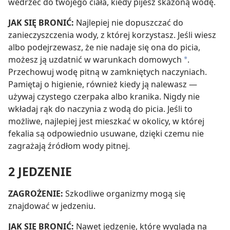
wedrzeć do twojego ciała, kiedy pijesz skażoną wodę.
JAK SIĘ BRONIĆ:
Najlepiej nie dopuszczać do
zanieczyszczenia wody, z której korzystasz. Jeśli wiesz
albo podejrzewasz, że nie nadaje się ona do picia,
możesz ją uzdatnić w warunkach domowych
.
a
Przechowuj wodę pitną w zamkniętych naczyniach.
Pamiętaj o higienie, również kiedy ją nalewasz —
używaj czystego czerpaka albo kranika. Nigdy nie
wkładaj rąk do naczynia z wodą do picia. Jeśli to
możliwe, najlepiej jest mieszkać w okolicy, w której
fekalia są odpowiednio usuwane, dzięki czemu nie
zagrażają źródłom wody pitnej.
2 JEDZENIE
ZAGROŻENIE:
Szkodliwe organizmy mogą się
znajdować w jedzeniu.
JAK SIĘ BRONIĆ:
Nawet jedzenie, które wygląda na