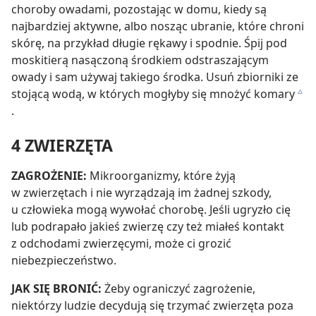
choroby owadami, pozostając w domu, kiedy są
najbardziej aktywne, albo nosząc ubranie, które chroni
skórę, na przykład długie rękawy i spodnie. Śpij pod
moskitierą nasączoną środkiem odstraszającym
owady i sam używaj takiego środka. Usuń zbiorniki ze
stojącą wodą, w których mogłyby się mnożyć komary
c
.
4 ZWIERZĘTA
ZAGROŻENIE:
Mikroorganizmy, które żyją
w zwierzętach i nie wyrządzają im żadnej szkody,
u człowieka mogą wywołać chorobę. Jeśli ugryzło cię
lub podrapało jakieś zwierzę czy też miałeś kontakt
z odchodami zwierzęcymi, może ci grozić
niebezpieczeństwo.
JAK SIĘ BRONIĆ:
Żeby ograniczyć zagrożenie,
niektórzy ludzie decydują się trzymać zwierzęta poza