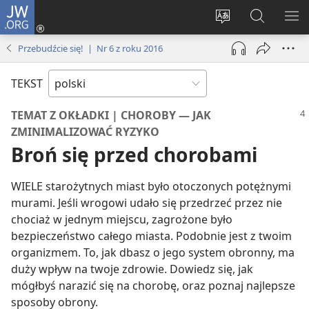
JW.ORG
Logowanie
(opens
Wybór
Szukaj
PO
new
języka
na
ME
Przebudźcie się! | Nr 6 z roku 2016
window)
JW.ORG
TEKST
TEMAT Z OKŁADKI | CHOROBY — JAK
ZMINIMALIZOWAĆ RYZYKO
Broń się przed chorobami
WIELE starożytnych miast było otoczonych potężnymi
murami. Jeśli wrogowi udało się przedrzeć przez nie
chociaż w jednym miejscu, zagrożone było
bezpieczeństwo całego miasta. Podobnie jest z twoim
organizmem. To, jak dbasz o jego system obronny, ma
duży wpływ na twoje zdrowie. Dowiedz się, jak
mógłbyś narazić się na chorobę, oraz poznaj najlepsze
sposoby obrony.