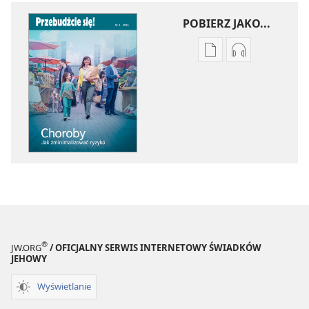
POBIERZ JAKO...
Ustawienia
Ustawienia
pobierania
pobierania
publikacji
nagrań
elektronicznych
audio
PRZEBUDŹCIE
PRZEBUDŹCI
SIĘ!
SIĘ!
Choroby
Choroby
—
—
jak
jak
zminimalizować
zminimalizo
ryzyko
ryzyko
®
JW.ORG
/ OFICJALNY SERWIS INTERNETOWY ŚWIADKÓW
JEHOWY
Wyświetlanie