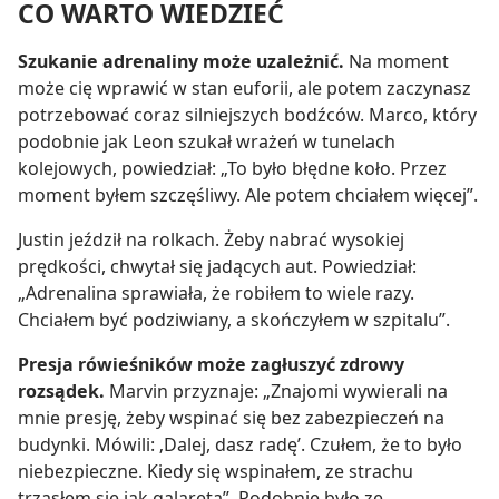
CO WARTO WIEDZIEĆ
Szukanie adrenaliny może uzależnić.
Na moment
może cię wprawić w stan euforii, ale potem zaczynasz
potrzebować coraz silniejszych bodźców. Marco, który
podobnie jak Leon szukał wrażeń w tunelach
kolejowych, powiedział: „To było błędne koło. Przez
moment byłem szczęśliwy. Ale potem chciałem więcej”.
Justin jeździł na rolkach. Żeby nabrać wysokiej
prędkości, chwytał się jadących aut. Powiedział:
„Adrenalina sprawiała, że robiłem to wiele razy.
Chciałem być podziwiany, a skończyłem w szpitalu”.
Presja rówieśników może zagłuszyć zdrowy
rozsądek.
Marvin przyznaje: „Znajomi wywierali na
mnie presję, żeby wspinać się bez zabezpieczeń na
budynki. Mówili: ‚Dalej, dasz radę’. Czułem, że to było
niebezpieczne. Kiedy się wspinałem, ze strachu
trząsłem się jak galareta”. Podobnie było ze