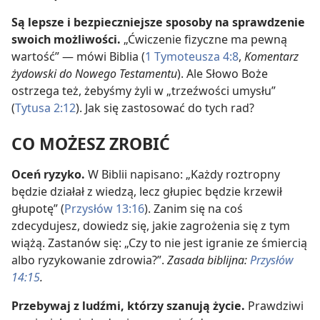
Są lepsze i bezpieczniejsze sposoby na sprawdzenie
swoich możliwości.
„Ćwiczenie fizyczne ma pewną
wartość” — mówi Biblia (
1 Tymoteusza 4:8
,
Komentarz
żydowski do Nowego Testamentu
). Ale Słowo Boże
ostrzega też, żebyśmy żyli w „trzeźwości umysłu”
(
Tytusa 2:12
). Jak się zastosować do tych rad?
CO MOŻESZ ZROBIĆ
Oceń ryzyko.
W Biblii napisano: „Każdy roztropny
będzie działał z wiedzą, lecz głupiec będzie krzewił
głupotę” (
Przysłów 13:16
). Zanim się na coś
zdecydujesz, dowiedz się, jakie zagrożenia się z tym
wiążą. Zastanów się: „Czy to nie jest igranie ze śmiercią
albo ryzykowanie zdrowia?”.
Zasada biblijna:
Przysłów
14:15
.
Przebywaj z ludźmi, którzy szanują życie.
Prawdziwi