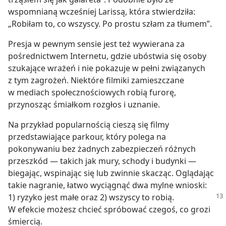
wspomnianą wcześniej Larissą, która stwierdziła:
„Robiłam to, co wszyscy. Po prostu szłam za tłumem”.
Presja w pewnym sensie jest też wywierana za
pośrednictwem Internetu, gdzie ubóstwia się osoby
szukające wrażeń i nie pokazuje w pełni związanych
z tym zagrożeń. Niektóre filmiki zamieszczane
w mediach społecznościowych robią furorę,
przynosząc śmiałkom rozgłos i uznanie.
Na przykład popularnością cieszą się filmy
przedstawiające parkour, który polega na
pokonywaniu bez żadnych zabezpieczeń różnych
przeszkód — takich jak mury, schody i budynki —
biegając, wspinając się lub zwinnie skacząc. Oglądając
takie nagranie, łatwo wyciągnąć dwa mylne wnioski:
1) ryzyko jest małe
oraz 2) wszyscy to robią.
W efekcie możesz chcieć spróbować czegoś, co grozi
śmiercią.