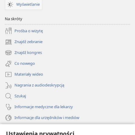
Wyświetlanie
Na skróty
Prośba o wizytę
Znajdź zebranie
(opens
new
Znajdź kongres
(opens
window)
new
Co nowego
window)
Materiały wideo
Nagrania z audiodeskrypcją
Szukaj
Informacje medyczne dla lekarzy
Informacje dla urzędników i mediów
Pomoc
Ustawienia prywatności