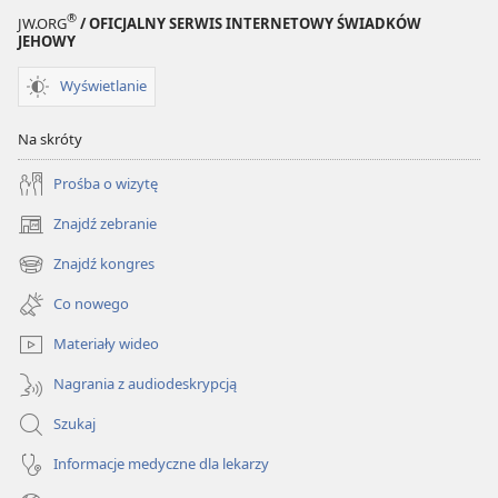
®
JW.ORG
/ OFICJALNY SERWIS INTERNETOWY ŚWIADKÓW
JEHOWY
Wyświetlanie
Na skróty
Prośba o wizytę
Znajdź zebranie
(opens
new
Znajdź kongres
(opens
window)
new
Co nowego
window)
Materiały wideo
Nagrania z audiodeskrypcją
Szukaj
Informacje medyczne dla lekarzy