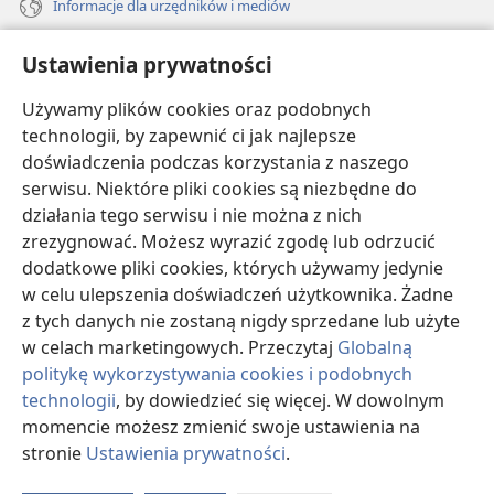
Informacje dla urzędników i mediów
Pomoc
Ustawienia prywatności
Darowizny
Używamy plików cookies oraz podobnych
(opens
new
technologii, by zapewnić ci jak najlepsze
window)
doświadczenia podczas korzystania z naszego
BIBLIOTEKA INTERNETOWA Strażnicy
(opens
serwisu. Niektóre pliki cookies są niezbędne do
new
®
JW Hub
działania tego serwisu i nie można z nich
window)
(opens
zrezygnować. Możesz wyrazić zgodę lub odrzucić
new
®
JW Library
window)
dodatkowe pliki cookies, których używamy jedynie
w celu ulepszenia doświadczeń użytkownika. Żadne
Watchtower Library
z tych danych nie zostaną nigdy sprzedane lub użyte
w celach marketingowych. Przeczytaj
Globalną
politykę wykorzystywania cookies i podobnych
technologii
, by dowiedzieć się więcej. W dowolnym
Copyright
© 2026 Watch Tower Bible and Tract Society of Pennsylvania.
momencie możesz zmienić swoje ustawienia na
WARUNKI UŻYTKOWANIA
|
POLITYKA PRYWATNOŚCI
|
USTAWIENIA
stronie
Ustawienia prywatności
.
S
PRYWATNOŚCI
Ta