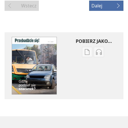
Wstecz
Dalej
POBIERZ JAKO...
Ustawienia
Ustawienia
pobierania
pobierania
publikacji
nagrań
elektronicznych
audio
PRZEBUDŹCIE
PRZEBUDŹCI
SIĘ!
SIĘ!
Gdzie
Gdzie
podział
podział
się
się
szacunek?
szacunek?