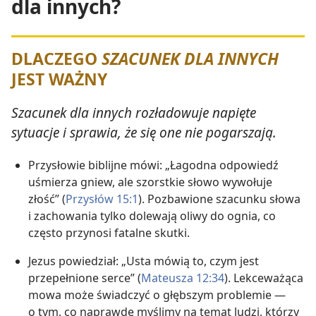
dla innych?
DLACZEGO
SZACUNEK DLA INNYCH
JEST WAŻNY
Szacunek dla innych rozładowuje napięte
sytuacje i sprawia, że się one nie pogarszają.
Przysłowie biblijne mówi: „Łagodna odpowiedź
uśmierza gniew, ale szorstkie słowo wywołuje
złość” (
Przysłów 15:1
). Pozbawione szacunku słowa
i zachowania tylko dolewają oliwy do ognia, co
często przynosi fatalne skutki.
Jezus powiedział: „Usta mówią to, czym jest
przepełnione serce” (
Mateusza 12:34
). Lekceważąca
mowa może świadczyć o głębszym problemie —
o tym, co naprawdę myślimy na temat ludzi, którzy