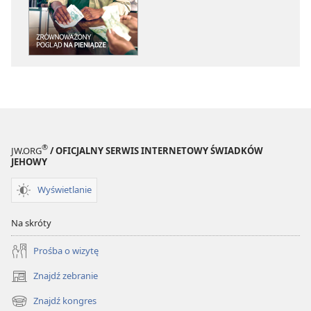
elektronicznych
audio
PRZEBUDŹCIE
PRZEBUDŹCI
SIĘ!
SIĘ!
Zrównoważony
Zrównoważo
pogląd
pogląd
na
na
pieniądze
pieniądze
®
JW.ORG
/ OFICJALNY SERWIS INTERNETOWY ŚWIADKÓW
JEHOWY
Wyświetlanie
Na skróty
Prośba o wizytę
Znajdź zebranie
(opens
new
Znajdź kongres
(opens
window)