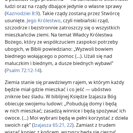
ludzi oraz na rządy dbające jedynie o własne sprawy
(
Kaznodziei 8:9
). Takie rządy zostaną przez Stwórcę
usunięte.
Jego Królestwo
, czyli niebiański rząd,
szczodrze i bezstronnie zatroszczy się o wszystkich
mieszkańców ziemi. Na temat Władcy Królestwa
Bożego, który ze współczuciem zaspokoi potrzeby
ubogich, w Biblii powiedziano: „Wyzwoli bowiem
biednego wołającego o pomoc (...). Użali się nad
maluczkim i biednym, a dusze biednych wybawi”
(
Psalm 72:12-14
).
Ziemia stanie się prawdziwym rajem, w którym każdy
będzie miał gdzie mieszkać i co jeść — ubóstwo
zniknie bez śladu. W biblijnej Księdze Izajasza Bóg
obiecuje swojemu ludowi: „Pobudują domy i będą
w nich mieszkać; zasadzą winnice i będą spożywać ich
owoce. (...) Moi wybrani będą w pełni korzystać z dzieła
swoich rąk” (
Izajasza 65:21, 22
). Zamiast z trudem
wiązać koniec z końcem, wszyscy będą się cieszyć