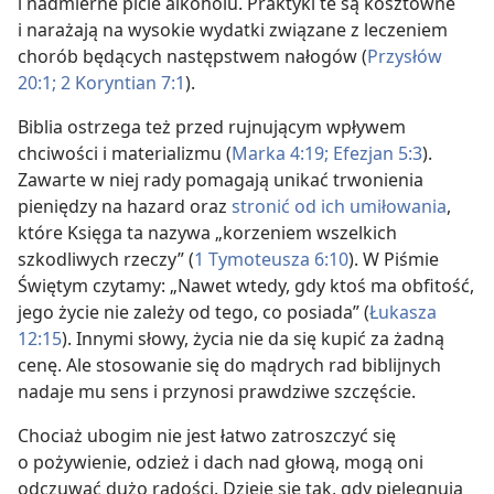
i nadmierne picie alkoholu. Praktyki te są kosztowne
i narażają na wysokie wydatki związane z leczeniem
chorób będących następstwem nałogów (
Przysłów
20:1;
2 Koryntian 7:1
).
Biblia ostrzega też przed rujnującym wpływem
chciwości i materializmu (
Marka 4:19;
Efezjan 5:3
).
Zawarte w niej rady pomagają unikać trwonienia
pieniędzy na hazard oraz
stronić od ich umiłowania
,
które Księga ta nazywa „korzeniem wszelkich
szkodliwych rzeczy” (
1 Tymoteusza 6:10
). W Piśmie
Świętym czytamy: „Nawet wtedy, gdy ktoś ma obfitość,
jego życie nie zależy od tego, co posiada” (
Łukasza
12:15
). Innymi słowy, życia nie da się kupić za żadną
cenę. Ale stosowanie się do mądrych rad biblijnych
nadaje mu sens i przynosi prawdziwe szczęście.
Chociaż ubogim nie jest łatwo zatroszczyć się
o pożywienie, odzież i dach nad głową, mogą oni
odczuwać dużo radości. Dzieje się tak, gdy pielęgnują