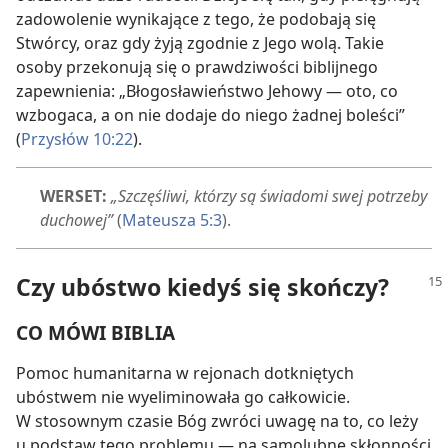
zadowolenie wynikające z tego, że podobają się
Stwórcy, oraz gdy żyją zgodnie z Jego wolą. Takie
osoby przekonują się o prawdziwości biblijnego
zapewnienia: „Błogosławieństwo Jehowy — oto, co
wzbogaca, a on nie dodaje do niego żadnej boleści”
(
Przysłów 10:22
).
WERSET:
„Szczęśliwi, którzy są świadomi swej potrzeby
duchowej”
(
Mateusza 5:3
).
Czy ubóstwo kiedyś się skończy?
CO MÓWI BIBLIA
Pomoc humanitarna w rejonach dotkniętych
ubóstwem nie wyeliminowała go całkowicie.
W stosownym czasie Bóg zwróci uwagę na to, co leży
u podstaw tego problemu — na samolubne skłonności