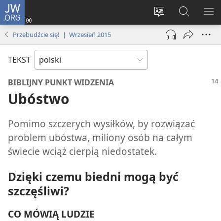
JW.ORG
Logowanie
(opens
Wybór
Szukaj
PO
new
języka
na
ME
Przebudźcie się! | Wrzesień 2015
window)
JW.ORG
TEKST
BIBLIJNY PUNKT WIDZENIA
Ubóstwo
Pomimo szczerych wysiłków, by rozwiązać
problem ubóstwa, miliony osób na całym
świecie wciąż cierpią niedostatek.
Dzięki czemu biedni mogą być
szczęśliwi?
CO MÓWIĄ LUDZIE