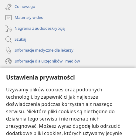
new
Co nowego
window)
Materiały wideo
Nagrania z audiodeskrypcją
Szukaj
Informacje medyczne dla lekarzy
Informacje dla urzędników i mediów
Pomoc
Ustawienia prywatności
Darowizny
Używamy plików cookies oraz podobnych
(opens
new
technologii, by zapewnić ci jak najlepsze
window)
doświadczenia podczas korzystania z naszego
BIBLIOTEKA INTERNETOWA Strażnicy
(opens
serwisu. Niektóre pliki cookies są niezbędne do
new
®
JW Hub
działania tego serwisu i nie można z nich
window)
(opens
zrezygnować. Możesz wyrazić zgodę lub odrzucić
new
®
JW Library
window)
dodatkowe pliki cookies, których używamy jedynie