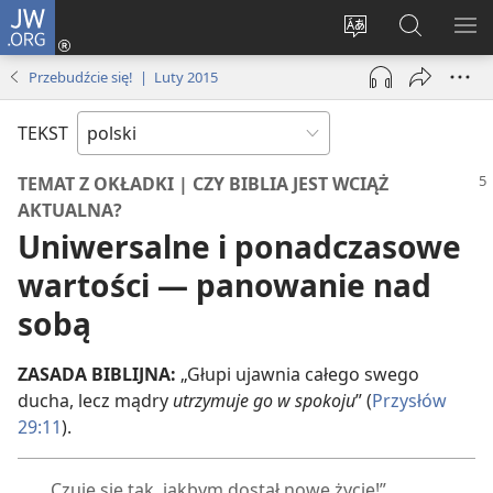
JW.ORG
Logowanie
(opens
Wybór
Szukaj
PO
new
języka
na
ME
Przebudźcie się! | Luty 2015
window)
JW.ORG
TEKST
TEMAT Z OKŁADKI | CZY BIBLIA JEST WCIĄŻ
AKTUALNA?
Uniwersalne i ponadczasowe
wartości — panowanie nad
sobą
ZASADA BIBLIJNA:
„Głupi ujawnia całego swego
ducha, lecz mądry
utrzymuje go w spokoju
” (
Przysłów
29:11
).
„Czuję się tak, jakbym dostał nowe życie!”