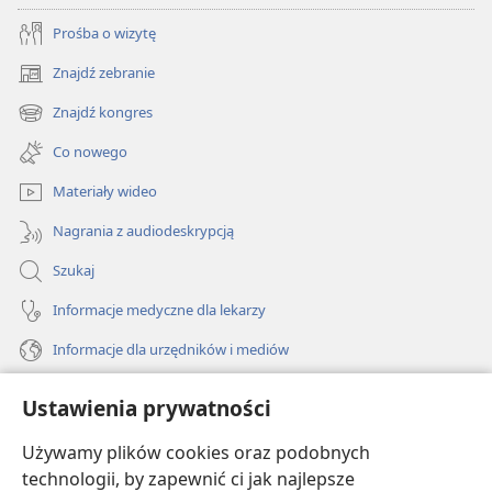
Prośba o wizytę
Znajdź zebranie
(opens
new
Znajdź kongres
(opens
window)
new
Co nowego
window)
Materiały wideo
Nagrania z audiodeskrypcją
Szukaj
Informacje medyczne dla lekarzy
Informacje dla urzędników i mediów
Pomoc
Ustawienia prywatności
Darowizny
Używamy plików cookies oraz podobnych
(opens
new
technologii, by zapewnić ci jak najlepsze