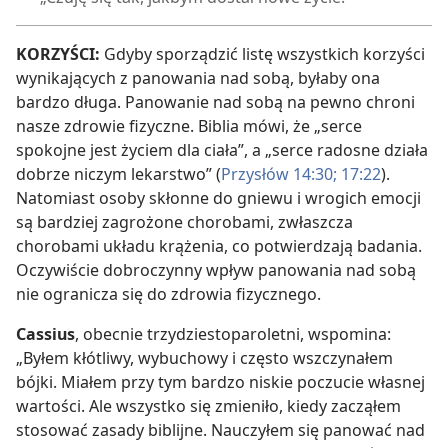
KORZYŚCI:
Gdyby sporządzić listę wszystkich korzyści
wynikających z panowania nad sobą, byłaby ona
bardzo długa. Panowanie nad sobą na pewno chroni
nasze zdrowie fizyczne. Biblia mówi, że „serce
spokojne jest życiem dla ciała”, a „serce radosne działa
dobrze niczym lekarstwo” (
Przysłów 14:30;
17:22
).
Natomiast osoby skłonne do gniewu i wrogich emocji
są bardziej zagrożone chorobami, zwłaszcza
chorobami układu krążenia, co potwierdzają badania.
Oczywiście dobroczynny wpływ panowania nad sobą
nie ogranicza się do zdrowia fizycznego.
Cassius
, obecnie trzydziestoparoletni, wspomina:
„Byłem kłótliwy, wybuchowy i często wszczynałem
bójki. Miałem przy tym bardzo niskie poczucie własnej
wartości. Ale wszystko się zmieniło, kiedy zacząłem
stosować zasady biblijne. Nauczyłem się panować nad