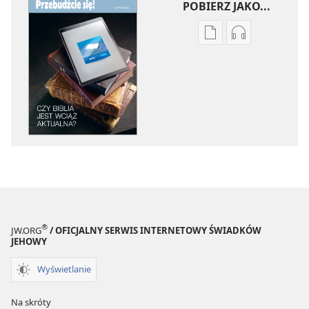
POBIERZ JAKO...
Ustawienia
Ustawienia
pobierania
pobierania
publikacji
nagrań
elektronicznych
audio
PRZEBUDŹCIE
PRZEBUDŹCI
SIĘ!
SIĘ!
Czy
Czy
Biblia
Biblia
jest
jest
wciąż
wciąż
aktualna?
aktualna?
®
JW.ORG
/ OFICJALNY SERWIS INTERNETOWY ŚWIADKÓW
JEHOWY
Wyświetlanie
Na skróty