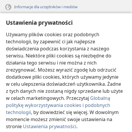
Informacje dla urzędników i mediów
Pomoc
Ustawienia prywatności
Darowizny
Używamy plików cookies oraz podobnych
(opens
new
technologii, by zapewnić ci jak najlepsze
window)
doświadczenia podczas korzystania z naszego
BIBLIOTEKA INTERNETOWA Strażnicy
(opens
serwisu. Niektóre pliki cookies są niezbędne do
new
®
JW Hub
działania tego serwisu i nie można z nich
window)
(opens
zrezygnować. Możesz wyrazić zgodę lub odrzucić
new
®
JW Library
window)
dodatkowe pliki cookies, których używamy jedynie
w celu ulepszenia doświadczeń użytkownika. Żadne
Watchtower Library
z tych danych nie zostaną nigdy sprzedane lub użyte
w celach marketingowych. Przeczytaj
Globalną
politykę wykorzystywania cookies i podobnych
technologii
, by dowiedzieć się więcej. W dowolnym
momencie możesz zmienić swoje ustawienia na
Copyright
© 2026 Watch Tower Bible and Tract Society of Pennsylvania.
WARUNKI UŻYTKOWANIA
|
POLITYKA PRYWATNOŚCI
|
USTAWIENIA
stronie
Ustawienia prywatności
.
S
PRYWATNOŚCI