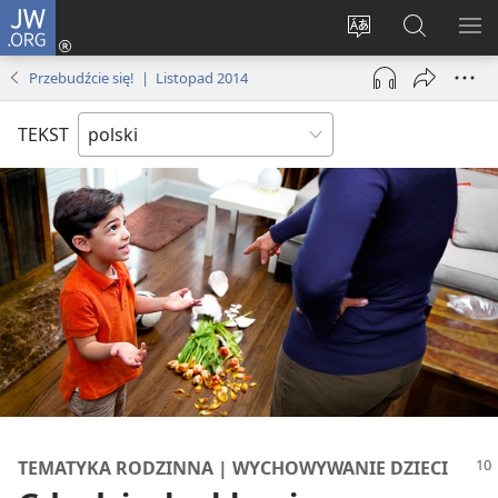
JW.ORG
Logowanie
(opens
Wybór
Szukaj
PO
new
języka
na
ME
Przebudźcie się! | Listopad 2014
window)
JW.ORG
TEKST
TEMATYKA RODZINNA | WYCHOWYWANIE DZIECI