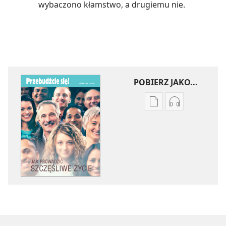
wybaczono kłamstwo, a drugiemu nie.
POBIERZ JAKO...
Ustawienia
Ustawienia
pobierania
pobierania
publikacji
nagrań
elektronicznych
audio
PRZEBUDŹCIE
PRZEBUDŹCI
SIĘ!
SIĘ!
Jak
Jak
prowadzić
prowadzić
szczęśliwe
szczęśliwe
życie
życie