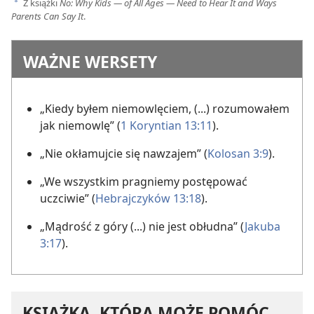
Z książki
No: Why Kids — of All Ages — Need to Hear It and Ways
a
Parents Can Say It
.
WAŻNE WERSETY
„Kiedy byłem niemowlęciem, (...) rozumowałem
jak niemowlę” (
1 Koryntian 13:11
).
„Nie okłamujcie się nawzajem” (
Kolosan 3:9
).
„We wszystkim pragniemy postępować
uczciwie” (
Hebrajczyków 13:18
).
„Mądrość z góry (...) nie jest obłudna” (
Jakuba
3:17
).
KSIĄŻKA, KTÓRA MOŻE POMÓC