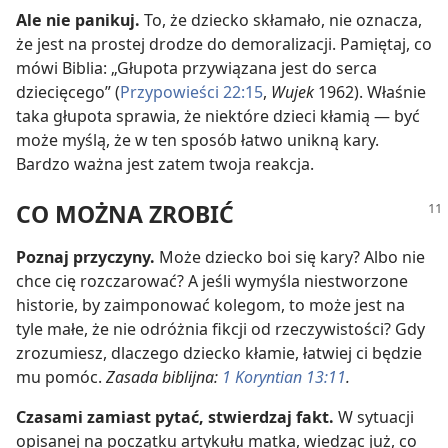
Ale nie panikuj.
To, że dziecko skłamało, nie oznacza,
że jest na prostej drodze do demoralizacji. Pamiętaj, co
mówi Biblia: „Głupota przywiązana jest do serca
dziecięcego” (
Przypowieści 22:15
,
Wujek
1962). Właśnie
taka głupota sprawia, że niektóre dzieci kłamią — być
może myślą, że w ten sposób łatwo unikną kary.
Bardzo ważna jest zatem twoja reakcja.
CO MOŻNA ZROBIĆ
Poznaj przyczyny.
Może dziecko boi się kary? Albo nie
chce cię rozczarować? A jeśli wymyśla niestworzone
historie, by zaimponować kolegom, to może jest na
tyle małe, że nie odróżnia fikcji od rzeczywistości? Gdy
zrozumiesz, dlaczego dziecko kłamie, łatwiej ci będzie
mu pomóc.
Zasada biblijna:
1 Koryntian 13:11
.
Czasami zamiast pytać, stwierdzaj fakt.
W sytuacji
opisanej na początku artykułu matka, wiedząc już, co