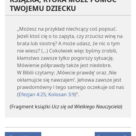
TWOJEMU DZIECKU
„Możesz na przykład niechcący coś popsuć.
Jeżeli ktoś cię o to zapyta, czy zrzucisz winę na
brata lub siostrę? A może udasz, że nic o tym
nie wiesz? (...) Cokolwiek więc byśmy zrobili,
kłamstwo zawsze tylko pogorszy sytuację.
Mówienie półprawdy także jest niedobre.
W Biblii czytamy: ‚Mówcie prawdę’ oraz ‚Nie
okłamujcie się nawzajem’. Jehowa zawsze jest
prawdomówny i tego samego oczekuje od nas
(
Efezjan 4:25;
Kolosan 3:9
)”.
(Fragment książki
Ucz się od Wielkiego Nauczyciela
)