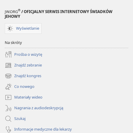
®
JW.ORG
/ OFICJALNY SERWIS INTERNETOWY ŚWIADKÓW
JEHOWY
Wyświetlanie
Na skróty
Prośba o wizytę
Znajdź zebranie
(opens
new
Znajdź kongres
(opens
window)
new
Co nowego
window)
Materiały wideo
Nagrania z audiodeskrypcją
Szukaj
Informacje medyczne dla lekarzy