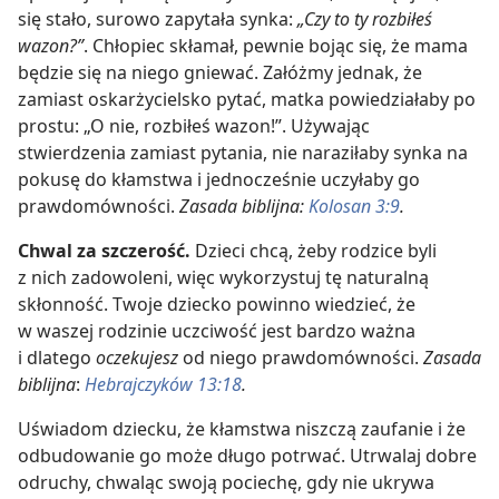
się stało, surowo zapytała synka:
„Czy to ty rozbiłeś
wazon?”
. Chłopiec skłamał, pewnie bojąc się, że mama
będzie się na niego gniewać. Załóżmy jednak, że
zamiast oskarżycielsko pytać, matka powiedziałaby po
prostu: „O nie, rozbiłeś wazon!”. Używając
stwierdzenia zamiast pytania, nie naraziłaby synka na
pokusę do kłamstwa i jednocześnie uczyłaby go
prawdomówności.
Zasada biblijna:
Kolosan 3:9
.
Chwal za szczerość.
Dzieci chcą, żeby rodzice byli
z nich zadowoleni, więc wykorzystuj tę naturalną
skłonność. Twoje dziecko powinno wiedzieć, że
w waszej rodzinie uczciwość jest bardzo ważna
i dlatego
oczekujesz
od niego prawdomówności.
Zasada
biblijna
:
Hebrajczyków 13:18
.
Uświadom dziecku, że kłamstwa niszczą zaufanie i że
odbudowanie go może długo potrwać. Utrwalaj dobre
odruchy, chwaląc swoją pociechę, gdy nie ukrywa