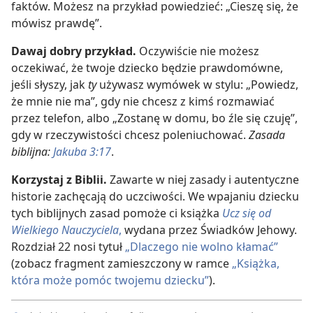
faktów. Możesz na przykład powiedzieć: „Cieszę się, że
mówisz prawdę”.
Dawaj dobry przykład.
Oczywiście nie możesz
oczekiwać, że twoje dziecko będzie prawdomówne,
jeśli słyszy, jak
ty
używasz wymówek w stylu: „Powiedz,
że mnie nie ma”, gdy nie chcesz z kimś rozmawiać
przez telefon, albo „Zostanę w domu, bo źle się czuję”,
gdy w rzeczywistości chcesz poleniuchować.
Zasada
biblijna:
Jakuba 3:17
.
Korzystaj z Biblii.
Zawarte w niej zasady i autentyczne
historie zachęcają do uczciwości. We wpajaniu dziecku
tych biblijnych zasad pomoże ci książka
Ucz się od
Wielkiego Nauczyciela
,
wydana przez Świadków Jehowy.
Rozdział 22 nosi tytuł
„Dlaczego nie wolno kłamać”
(zobacz fragment zamieszczony w ramce
„Książka,
która może pomóc twojemu dziecku”
).