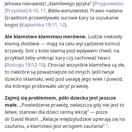
Jehowa nienawidzi „kłamliwego języka” (
Przypowieści
[Przysłów] 6:16, 17
,
Biblia warszawska
). Prawo nadane
Izraelitom przewidywało surowe kary za oszukanie
kogoś (
Kapłańska 19:11, 12
).
Ale kłamstwo kłamstwu nierówne.
Ludzie niekiedy
kłamią złośliwie — mają na celu wyrządzenie komuś
krzywdy. Inni z kolei kłamią pod wpływem chwili, na
przykład żeby uniknąć kary czy zachować twarz
(
Rodzaju 18:12-15
). Chociaż wszystkie kłamstwa są złe,
to niektóre są poważniejsze od innych. Jeśli twoje
dziecko skłamało, weź pod uwagę jego wiek i powód,
dla którego próbowało ukryć prawdę.
Zajmij się problemem, póki dziecko jest jeszcze
małe.
„Powiedzenie prawdy, zwłaszcza gdy nie jest to
łatwe, stanowi dla dzieci cenną lekcję” — pisze
dr David Walsh. „Relacje międzyludzkie opierają się na
zaufaniu, a kłamstwo jest wrogiem zaufania”
.
a