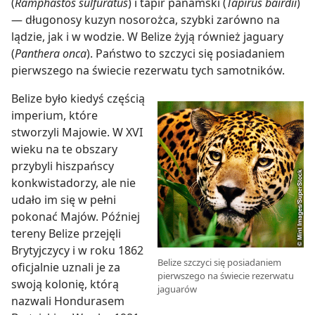
(
Ramphastos sulfuratus
) i tapir panamski (
Tapirus bairdii
)
— długonosy kuzyn nosorożca, szybki zarówno na
lądzie, jak i w wodzie. W Belize żyją również jaguary
(
Panthera onca
). Państwo to szczyci się posiadaniem
pierwszego na świecie rezerwatu tych samotników.
Belize było kiedyś częścią
imperium, które
stworzyli Majowie. W XVI
wieku na te obszary
przybyli hiszpańscy
konkwistadorzy, ale nie
udało im się w pełni
pokonać Majów. Później
tereny Belize przejęli
Brytyjczycy i w roku 1862
Belize szczyci się posiadaniem
oficjalnie uznali je za
pierwszego na świecie rezerwatu
swoją kolonię, którą
jaguarów
nazwali Hondurasem