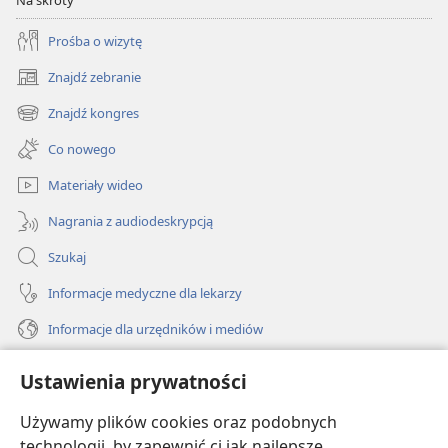
Na skróty
Prośba o wizytę
Znajdź zebranie
(opens
new
Znajdź kongres
(opens
window)
new
Co nowego
window)
Materiały wideo
Nagrania z audiodeskrypcją
Szukaj
Informacje medyczne dla lekarzy
Informacje dla urzędników i mediów
Pomoc
Ustawienia prywatności
Darowizny
Używamy plików cookies oraz podobnych
(opens
new
technologii, by zapewnić ci jak najlepsze