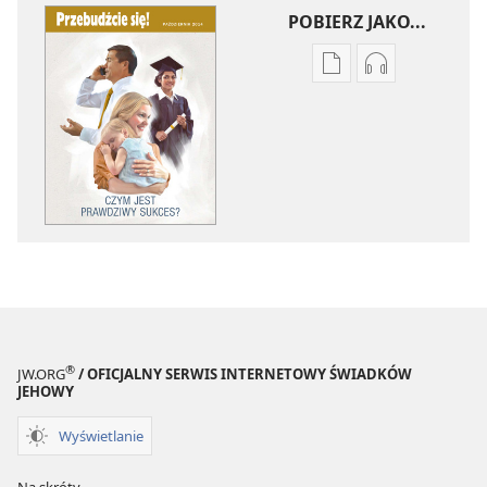
POBIERZ JAKO...
Ustawienia
Ustawienia
pobierania
pobierania
publikacji
nagrań
elektronicznych
audio
PRZEBUDŹCIE
PRZEBUDŹCI
SIĘ!
SIĘ!
Czym
Czym
jest
jest
prawdziwy
prawdziwy
sukces?
sukces?
®
JW.ORG
/ OFICJALNY SERWIS INTERNETOWY ŚWIADKÓW
JEHOWY
Wyświetlanie