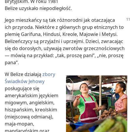
Brytyjskim. W roku 1981
Belize uzyskało niepodległość.
Jego mieszkańcy są tak różnorodni jak otaczająca
ich przyroda. Niektóre z głównych grup etnicznych to
plemię Garifuna, Hindusi, Kreole, Majowie i Metysi.
Belizeńczycy są przyjaźni i uprzejmi. Dzieci, zwracając
się do dorosłych, używają zwrotów grzecznościowych
— mówią na przykład: „tak, proszę pani”, „nie, proszę
pana”.
W Belize działają
zbory
Świadków Jehowy
posługujące się
amerykańskim językiem
migowym, angielskim,
hiszpańskim, kreolskim
(miejscową odmianą),
maja-mopan,
mandaryńskim oraz