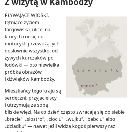
Z wizytą w Kambodży
PŁYWAJĄCE WIOSKI,
tętniące życiem
targowiska, ulice, na
których roi się od
motocykli przewożących
dosłownie wszystko, od
żywych kurczaków po
lodówki — oto niewielka
próbka obrazów
i dźwięków Kambodży.
Mieszkańcy tego kraju są
serdeczni, przyjacielscy
i utrzymują ze sobą
bliskie więzi. Na co dzień często zwracają się do siebie
„bracie”, „siostro”, „ciociu”, „wujku”, „babciu” albo
„dziadku” — nawet jeśli widzą kogoś pierwszy raz