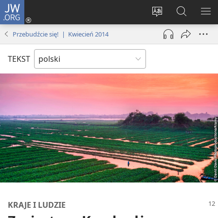
JW.ORG
Logowanie
(opens
Wybór
Szukaj
PO
new
języka
na
ME
Przebudźcie się! | Kwiecień 2014
window)
JW.ORG
TEKST
KRAJE I LUDZIE