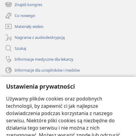
new
Znajdź kongres
(opens
window)
new
Co nowego
window)
Materiały wideo
Nagrania z audiodeskrypcją
Szukaj
Informacje medyczne dla lekarzy
Informacje dla urzędników i mediów
Pomoc
Ustawienia prywatności
Darowizny
Używamy plików cookies oraz podobnych
(opens
new
technologii, by zapewnić ci jak najlepsze
window)
doświadczenia podczas korzystania z naszego
BIBLIOTEKA INTERNETOWA Strażnicy
(opens
serwisu. Niektóre pliki cookies są niezbędne do
new
®
JW Hub
działania tego serwisu i nie można z nich
window)
(opens
zrezygnować. Możesz wyrazić zgodę lub odrzucić
new