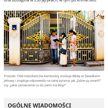
ona dostępna w 250 językach, w tym po khmersku.
Przeszło 1500 mieszkańców Kambodży studiuje Biblię ze Świadkami
Jehowy i znajduje odpowiedzi na takie pytania, jak „Gdzie są umarli?”
czy „Jakie zamierzenie co do ziemi ma Bóg?”
OGÓLNE WIADOMOŚCI