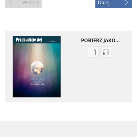
Wstecz
Dalej
POBIERZ JAKO...
Ustawienia
Ustawienia
pobierania
pobierania
publikacji
nagrań
elektronicznych
audio
PRZEBUDŹCIE
PRZEBUDŹCI
SIĘ!
SIĘ!
Prawdziwa
Prawdziwa
historia
historia
stwarzania
stwarzania