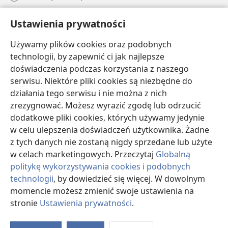
Pomoc
Ustawienia prywatności
Darowizny
Używamy plików cookies oraz podobnych
(opens
new
technologii, by zapewnić ci jak najlepsze
window)
doświadczenia podczas korzystania z naszego
BIBLIOTEKA INTERNETOWA Strażnicy
(opens
serwisu. Niektóre pliki cookies są niezbędne do
new
®
JW Hub
działania tego serwisu i nie można z nich
window)
(opens
zrezygnować. Możesz wyrazić zgodę lub odrzucić
new
®
JW Library
window)
dodatkowe pliki cookies, których używamy jedynie
w celu ulepszenia doświadczeń użytkownika. Żadne
Watchtower Library
z tych danych nie zostaną nigdy sprzedane lub użyte
w celach marketingowych. Przeczytaj
Globalną
politykę wykorzystywania cookies i podobnych
technologii
, by dowiedzieć się więcej. W dowolnym
Copyright
© 2026 Watch Tower Bible and Tract Society of Pennsylvania.
momencie możesz zmienić swoje ustawienia na
WARUNKI UŻYTKOWANIA
|
POLITYKA PRYWATNOŚCI
|
USTAWIENIA
stronie
Ustawienia prywatności
.
S
PRYWATNOŚCI
Ta