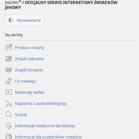
®
JW.ORG
/ OFICJALNY SERWIS INTERNETOWY ŚWIADKÓW
JEHOWY
Wyświetlanie
Na skróty
Prośba o wizytę
Znajdź zebranie
(opens
new
Znajdź kongres
(opens
window)
new
Co nowego
window)
Materiały wideo
Nagrania z audiodeskrypcją
Szukaj
Informacje medyczne dla lekarzy
Informacje dla urzędników i mediów