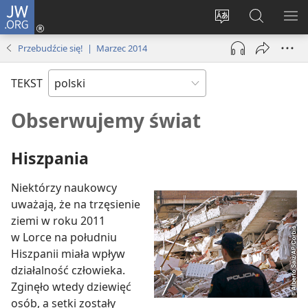
JW.ORG
Logowanie
(opens
Wybór
Szukaj
PO
new
języka
na
ME
Przebudźcie się! | Marzec 2014
window)
JW.ORG
TEKST
Obserwujemy świat
Hiszpania
Niektórzy naukowcy
uważają, że na trzęsienie
ziemi w roku 2011
w Lorce na południu
Hiszpanii miała wpływ
działalność człowieka.
Zginęło wtedy dziewięć
osób, a setki zostały