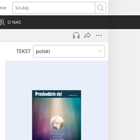
nie
ns
Szukaj
O NAS
dow)
TEKST