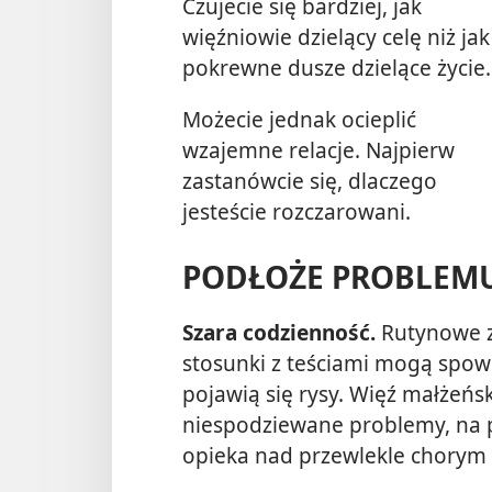
Czujecie się bardziej, jak
więźniowie dzielący celę niż jak
pokrewne dusze dzielące życie.
Możecie jednak ocieplić
wzajemne relacje. Najpierw
zastanówcie się, dlaczego
jesteście rozczarowani.
PODŁOŻE PROBLEM
Szara codzienność.
Rutynowe z
stosunki z teściami mogą spo
pojawią się rysy. Więź małżeń
niespodziewane problemy, na p
opieka nad przewlekle chorym 