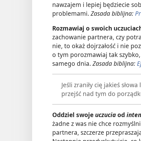
nawzajem i lepiej będziecie so
problemami.
Zasada biblijna:
Pr
Rozmawiaj o swoich uczuciach
zachowanie partnera, czy potra
nie, to okaż dojrzałość i nie po
o tym porozmawiaj tak szybko, 
samego dnia.
Zasada biblijna:
E
Jeśli zraniły cię jakieś słow
przejść nad tym do porządk
Oddziel swoje
uczucia
od
inten
żadne z was nie chce rozmyślni
partnera, szczerze przepraszają