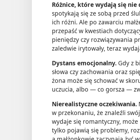
Różnice, które wydają się nie
spotykają się ze sobą przed śl
ich różni. Ale po zawarciu małż
przepaść w kwestiach dotycząc
pieniędzy czy rozwiązywania p
zaledwie irytowały, teraz wydają
Dystans emocjonalny.
Gdy z b
słowa czy zachowania oraz spię
żona może się schować w skorup
uczucia, albo — co gorsza — zw
Nierealistyczne oczekiwania.
N
w przekonaniu, że znaleźli swó
wydaje się romantyczny, może 
tylko pojawią się problemy, ro
a małżonkowie zaczynają żyć w 