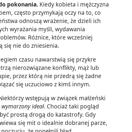
 do pokonania.
Kiedy kobieta i mężczyzna
ubem, często przymykają oczy na to, co
eństwa odnoszą wrażenie, że dzieli ich
ych wyrażania myśli, wydawania
roblemów. Różnice, które wcześniej
 się nie do zniesienia.
iegiem czasu nawarstwią się przykre
trzą nierozwiązane konflikty, mąż lub
ie, przez którą nie przedrą się żadne
iązać się uczuciowo z kimś innym.
iektórzy wstępują w związek małżeński
j
wymarzony ideał
. Chociaż taki pogląd
być prostą drogą do katastrofy. Gdy
zwiewa się mit o idealnie dobranej parze,
poczuciu, że popełnili błąd.