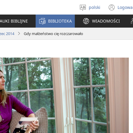
polski
Logowa
Wybór
(ope
języka
new
AUKI BIBLIJNE
BIBLIOTEKA
WIADOMOŚCI
win
zec 2014
Gdy małżeństwo cię rozczarowało