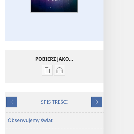
POBIERZ JAKO...
Ustawienia
Ustawienia
pobierania
pobierania
publikacji
nagrań
elektronicznych
audio
SPIS TREŚCI
PRZEBUDŹCIE
PRZEBUDŹCIE
Wstecz
Dalej
SIĘ!
SIĘ!
Prawdziwa
Prawdziwa
Obserwujemy świat
historia
historia
stwarzania
stwarzania