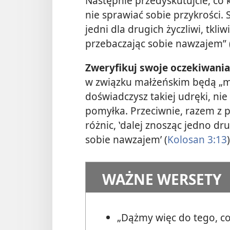
Następnie przedyskutujcie, co 
nie sprawiać sobie przykrości. St
jedni dla drugich życzliwi, tkl
przebaczając sobie nawzajem” 
Zweryfikuj swoje oczekiwania
w związku małżeńskim będą „mi
doświadczysz takiej udręki, ni
pomyłka. Przeciwnie, razem z
różnic, ‛dalej znosząc jedno d
sobie nawzajem’ (
Kolosan 3:13
)
WAŻNE WERSETY
„Dążmy więc do tego, co