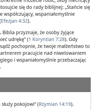
konkretnie możecie robić, żeby niechcący
osujcie się do rady biblijnej: „Stańcie się
iwie współczujący, wspaniałomyślnie
(
Efezjan 4:32
).
.
Biblia przyznaje, że osoby żyjące
eć udrękę” (
1 Koryntian 7:28
). Gdy
e sądź pochopnie, że twoje małżeństwo to
 partnerem pracujcie nad niwelowaniem
rugiego i wspaniałomyślnie przebaczając
.
 służy pokojowi” (
Rzymian 14:19
).