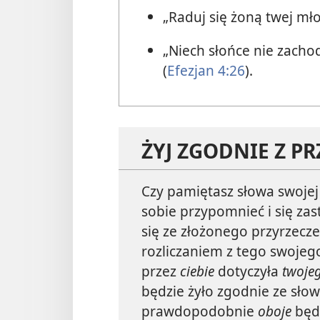
„Raduj się żoną twej mło
„Niech słońce nie zach
(
Efezjan 4:26
).
ŻYJ ZGODNIE Z P
Czy pamiętasz słowa swojej
sobie przypomnieć i się za
się ze złożonego przyrzecze
rozliczaniem z tego swojeg
przez
ciebie
dotyczyła
twoje
będzie żyło zgodnie ze sł
prawdopodobnie
oboje
będz