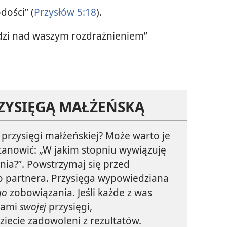
dości” (
Przysłów 5:18
).
odzi nad waszym rozdrażnieniem”
RZYSIĘGĄ MAŁŻEŃSKĄ
 przysięgi małżeńskiej? Może warto je
stanowić: „W jakim stopniu wywiązuję
nia?”. Powstrzymaj się przed
o partnera. Przysięga wypowiedziana
go
zobowiązania. Jeśli każde z was
owami
swojej
przysięgi,
iecie zadowoleni z rezultatów.