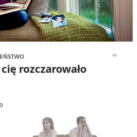
ŻEŃSTWO
cię rozczarowało
ło