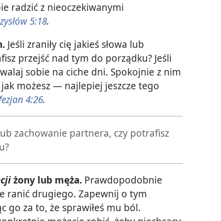
bie radzić z nieoczekiwanymi
zysłów 5:18
.
.
Jeśli zraniły cię jakieś słowa lub
fisz przejść nad tym do porządku? Jeśli
zwalaj sobie na ciche dni. Spokojnie z nim
jak możesz — najlepiej jeszcze tego
fezjan 4:26
.
a lub zachowanie partnera, czy potrafisz
u?
cji
żony lub męża.
Prawdopodobnie
e ranić drugiego. Zapewnij o tym
c go za to, że sprawiłeś mu ból.