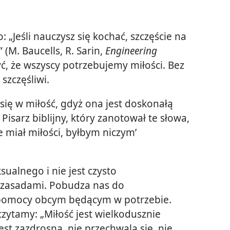
Jeśli nauczysz się kochać, szczęście na
(M. Baucells, R. Sarin,
Engineering
zyć, że wszyscy potrzebujemy miłości. Bez
szczęśliwi.
 się w miłość, gdyż ona jest doskonałą
. Pisarz biblijny, który zanotował te słowa,
e miał miłości, byłbym niczym’
ualnego i nie jest czysto
ę zasadami. Pobudza nas do
 pomocy obcym będącym w potrzebie.
zytamy: „Miłość jest wielkodusznie
 jest zazdrosna, nie przechwala się, nie