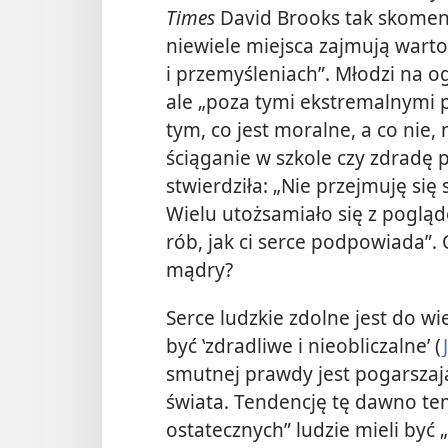
Times
David Brooks tak skoment
niewiele miejsca zajmują wart
i przemyśleniach”. Młodzi na og
ale „poza tymi ekstremalnymi p
tym, co jest moralne, a co nie,
ściąganie
w szkole czy zdradę 
stwierdziła: „Nie przejmuję się s
Wielu utożsamiało się z pogląde
rób, jak ci serce podpowiada”.
mądry?
Serce ludzkie zdolne jest do wiel
być ‛zdradliwe i nieobliczalne’ (
smutnej prawdy jest pogarszają
świata. Tendencję tę dawno te
ostatecznych” ludzie mieli być 