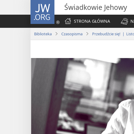
JW.ORG
Świadkowie Jehowy
STRONA GŁÓWNA
N
Biblioteka
Czasopisma
Przebudźcie się! | Lis