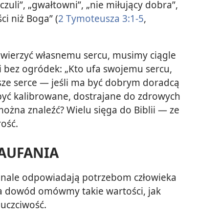
czuli”, „gwałtowni”, „nie miłujący dobra”,
ci niż Boga” (
2 Tymoteusza 3:1-5
,
e wierzyć własnemu sercu, musimy ciągle
 bez ogródek: „Kto ufa swojemu sercu,
asze serce — jeśli ma być dobrym doradcą
yć kalibrowane, dostrajane do zdrowych
można znaleźć? Wielu sięga do Biblii — ze
rość.
AUFANIA
konale odpowiadają potrzebom człowieka
Na dowód omówmy takie wartości, jak
 uczciwość.