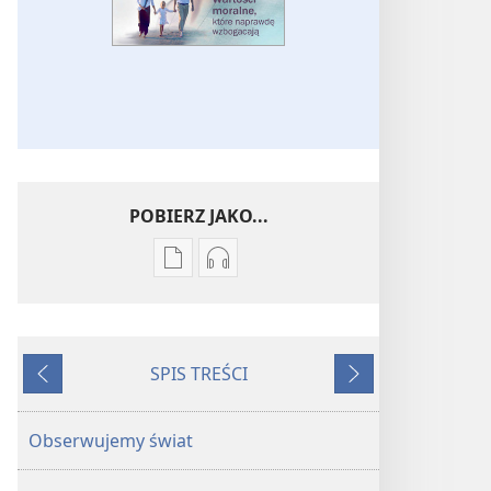
POBIERZ JAKO...
Ustawienia
Ustawienia
pobierania
pobierania
publikacji
nagrań
elektronicznych
audio
SPIS TREŚCI
PRZEBUDŹCIE
PRZEBUDŹCIE
Wstecz
Dalej
SIĘ!
SIĘ!
Wartości
Wartości
Obserwujemy świat
moralne,
moralne,
które
które