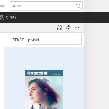
nie
ns
Szukaj
O NAS
dow)
TEKST