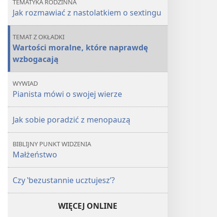
TEMATYKA RODZINNA
naprawdę
naprawdę
Jak rozmawiać z nastolatkiem o sextingu
wzbogacają
wzbogacają
TEMAT Z OKŁADKI
Wartości moralne, które naprawdę
wzbogacają
WYWIAD
Pianista mówi o swojej wierze
Jak sobie poradzić z menopauzą
BIBLIJNY PUNKT WIDZENIA
Małżeństwo
Czy ‛bezustannie ucztujesz’?
WIĘCEJ ONLINE