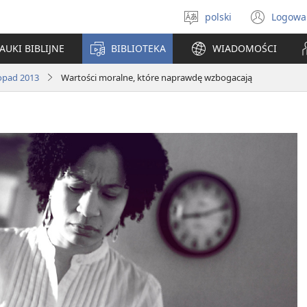
polski
Logowa
Wybór
(ope
języka
new
AUKI BIBLIJNE
BIBLIOTEKA
WIADOMOŚCI
win
topad 2013
Wartości moralne, które naprawdę wzbogacają