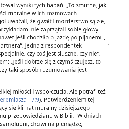
ował wyniki tych badań: „To smutne, jak
ości moralne w ich rozmowach
ół uważali, że gwałt i morderstwo są złe,
rzykładami nie zaprzątali sobie głowy
 nawet jeśli chodziło o jazdę po pijanemu,
partnera”. Jedna z respondentek
pecjalnie, czy coś jest słuszne, czy nie”.
m: „Jeśli dobrze się z czymś czujesz, to
 Czy taki sposób rozumowania jest
kiej miłości i współczucia. Ale potrafi też
Jeremiasza 17:9
). Potwierdzeniem tej
cy się klimat moralny dzisiejszego
mu przepowiedziano w Biblii. „W dniach
„samolubni, chciwi na pieniądze,