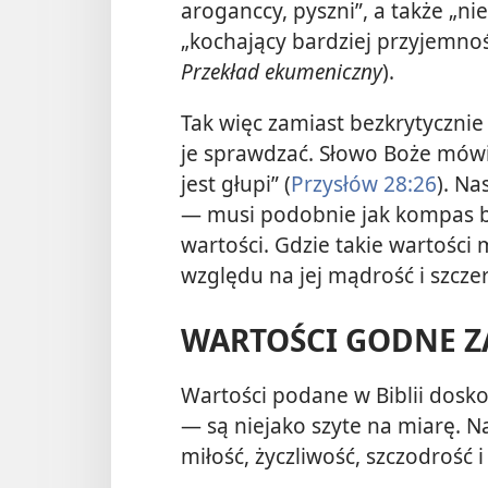
aroganccy, pyszni”, a także „nie
„kochający bardziej przyjemnoś
Przekład ekumeniczny
).
Tak więc zamiast bezkrytyczni
je sprawdzać. Słowo Boże mówi
jest głupi” (
Przysłów 28:26
). N
— musi podobnie jak kompas b
wartości. Gdzie takie wartości 
względu na jej mądrość i szcze
WARTOŚCI GODNE Z
Wartości podane w Biblii dos
— są niejako szyte na miarę. 
miłość, życzliwość, szczodrość i