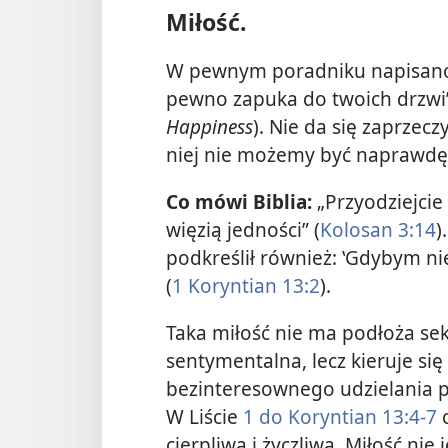
Miłość.
W pewnym poradniku napisano: „
pewno zapuka do twoich drzwi” 
Happiness
). Nie da się zaprzec
niej nie możemy być naprawdę 
Co mówi Biblia:
„Przyodziejcie
więzią jedności” (
Kolosan 3:14
)
podkreślił również: ‛Gdybym ni
(
1 Koryntian 13:2
).
Taka miłość nie ma podłoża seks
sentymentalna, lecz kieruje si
bezinteresownego udzielania
W Liście
1 do Koryntian 13:4-7
c
cierpliwa i życzliwa. Miłość nie