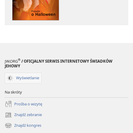
elektronicznych
audio
PRZEBUDŹCIE
PRZEBUDŹCI
SIĘ!
SIĘ!
Prawda
Prawda
o Halloween
o Halloween
®
JW.ORG
/ OFICJALNY SERWIS INTERNETOWY ŚWIADKÓW
JEHOWY
Wyświetlanie
Na skróty
Prośba o wizytę
Znajdź zebranie
(opens
new
Znajdź kongres
(opens
window)