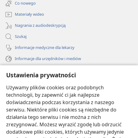
new
Co nowego
window)
Materiały wideo
Nagrania z audiodeskrypcją
Szukaj
Informacje medyczne dla lekarzy
Informacje dla urzędników i mediów
Pomoc
Ustawienia prywatności
Darowizny
Używamy plików cookies oraz podobnych
(opens
new
technologii, by zapewnić ci jak najlepsze
window)
doświadczenia podczas korzystania z naszego
BIBLIOTEKA INTERNETOWA Strażnicy
(opens
serwisu. Niektóre pliki cookies są niezbędne do
new
®
JW Hub
działania tego serwisu i nie można z nich
window)
(opens
zrezygnować. Możesz wyrazić zgodę lub odrzucić
new
®
JW Library
window)
dodatkowe pliki cookies, których używamy jedynie