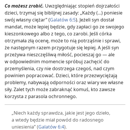
Co możesz zrobić.
Uwzględniając stopień dojrzałości
dzieci, trzymaj się biblijnej zasady: „Każdy (...) poniesie
swój własny ciężar” (
Galatów 6:5
). Jeżeli syn dostał
mandat, może lepiej będzie, gdy zapłaci go ze swojego
kieszonkowego albo z tego, co zarobi. Jeśli córka
otrzymała złą ocenę, może to nią potrząśnie i sprawi,
że następnym razem przygotuje się lepiej. A jeśli syn
przeżywa nieszczęśliwą miłość, pocieszaj go — ale
w odpowiednim momencie spróbuj zachęcić do
przemyślenia, czy nie dostrzega czegoś, nad czym
powinien popracować. Dzieci, które przezwyciężają
problemy, nabywają odporności oraz wiary we własne
siły. Zalet tych może zabraknąć komuś, kto zawsze
korzysta z parasola ochronnego.
„Niech każdy sprawdza, jakie jest jego dzieło,
a wtedy będzie miał powód do radosnego
uniesienia” (
Galatów 6:4
).