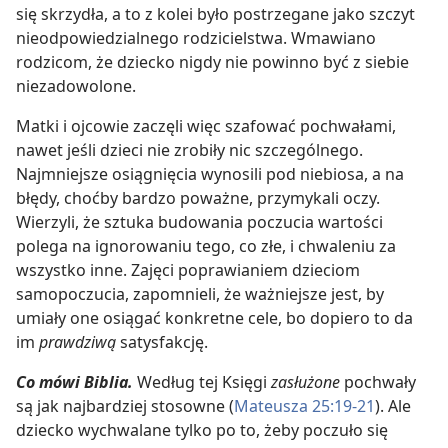
się skrzydła, a to z kolei było postrzegane jako szczyt
nieodpowiedzialnego rodzicielstwa. Wmawiano
rodzicom, że dziecko nigdy nie powinno być z siebie
niezadowolone.
Matki i ojcowie zaczęli więc szafować pochwałami,
nawet jeśli dzieci nie zrobiły nic szczególnego.
Najmniejsze osiągnięcia wynosili pod niebiosa, a na
błędy, choćby bardzo poważne, przymykali oczy.
Wierzyli, że sztuka budowania poczucia wartości
polega na ignorowaniu tego, co złe, i chwaleniu za
wszystko inne. Zajęci poprawianiem dzieciom
samopoczucia, zapomnieli, że ważniejsze jest, by
umiały one osiągać konkretne cele, bo dopiero to da
im
prawdziwą
satysfakcję.
Co mówi Biblia.
Według tej Księgi
zasłużone
pochwały
są jak najbardziej stosowne (
Mateusza 25:19-21
). Ale
dziecko wychwalane tylko po to, żeby poczuło się