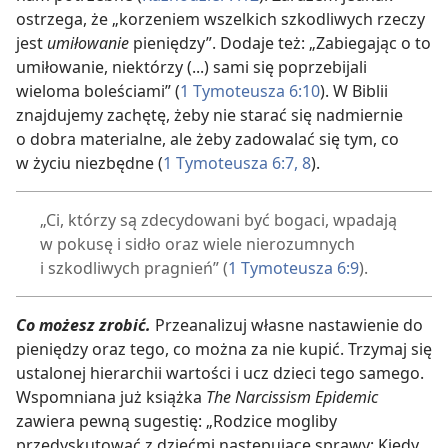
ostrzega, że „korzeniem wszelkich szkodliwych rzeczy
jest
umiłowanie
pieniędzy”. Dodaje też: „Zabiegając o to
umiłowanie, niektórzy (...) sami się poprzebijali
wieloma boleściami” (
1 Tymoteusza 6:10
). W Biblii
znajdujemy zachętę, żeby nie starać się nadmiernie
o dobra materialne, ale żeby zadowalać się tym, co
w życiu niezbędne (
1 Tymoteusza 6:7, 8
).
„Ci, którzy są zdecydowani być bogaci, wpadają
w pokusę i sidło oraz wiele nierozumnych
i szkodliwych pragnień” (
1 Tymoteusza 6:9
).
Co możesz zrobić.
Przeanalizuj własne nastawienie do
pieniędzy oraz tego, co można za nie kupić. Trzymaj się
ustalonej hierarchii wartości i ucz dzieci tego samego.
Wspomniana już książka
The Narcissism Epidemic
zawiera pewną sugestię: „Rodzice mogliby
przedyskutować z dziećmi następujące sprawy: Kiedy