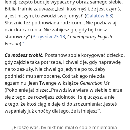
lepiej, często buduje wypaczony obraz samego siebie.
Biblia trafnie zauważa: „Jeśli ktoś myśli, że jest czymś,
a jest niczym, to zwodzi swój umysł” (
Galatów 6:3
).
Słusznie też podpowiada rodzicom: „Nie pozbawiaj
dziecka karcenia. Nie zabijesz go, gdy będziesz
stanowczy” (
Przysłów 23:13
,
Contemporary English
Version
)
.
a
Co możesz zrobić.
Postanów sobie korygować dziecko,
gdy zajdzie taka potrzeba, i chwalić je, gdy naprawdę
na to zasłuży. Nie chwal go jedynie po to, żeby
podnieść mu samoocenę. Coś takiego nie zda
egzaminu. Jean Twenge w książce
Generation Me
(Pokolenie Ja) pisze: „Prawdziwa wiara w siebie bierze
się z tego, że rozwijasz zdolności i się uczysz, a nie
z tego, że ktoś ciągle daje ci do zrozumienia: ‚Jesteś
wspaniały już choćby dlatego, że istniejesz’”.
„Proszę was, by nikt nie miał o sobie mniemania