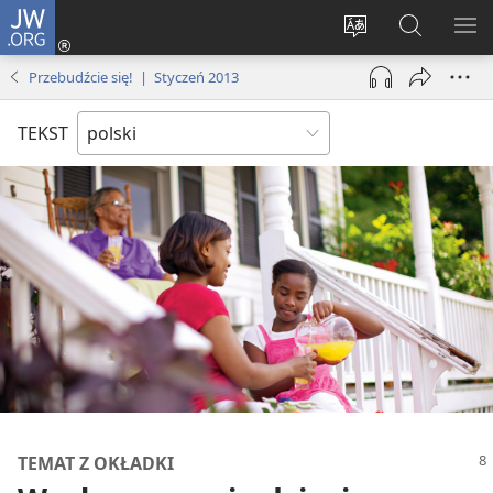
JW.ORG
Logowanie
(opens
Wybór
Szukaj
PO
new
języka
na
ME
Przebudźcie się! | Styczeń 2013
window)
JW.ORG
TEKST
TEMAT Z OKŁADKI