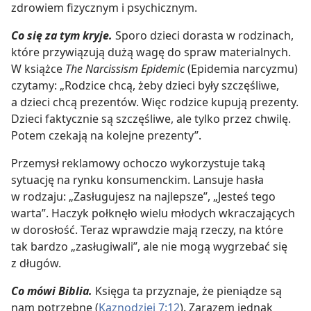
zdrowiem fizycznym i psychicznym.
Co się za tym kryje.
Sporo dzieci dorasta w rodzinach,
które przywiązują dużą wagę do spraw materialnych.
W książce
The Narcissism Epidemic
(Epidemia narcyzmu)
czytamy: „Rodzice chcą, żeby dzieci były szczęśliwe,
a dzieci chcą prezentów. Więc rodzice kupują prezenty.
Dzieci faktycznie są szczęśliwe, ale tylko przez chwilę.
Potem czekają na kolejne prezenty”.
Przemysł reklamowy ochoczo wykorzystuje taką
sytuację na rynku konsumenckim. Lansuje hasła
w rodzaju: „Zasługujesz na najlepsze”, „Jesteś tego
warta”. Haczyk połknęło wielu młodych wkraczających
w dorosłość. Teraz wprawdzie mają rzeczy, na które
tak bardzo „zasługiwali”, ale nie mogą wygrzebać się
z długów.
Co mówi Biblia.
Księga ta przyznaje, że pieniądze są
nam potrzebne (
Kaznodziei 7:12
). Zarazem jednak