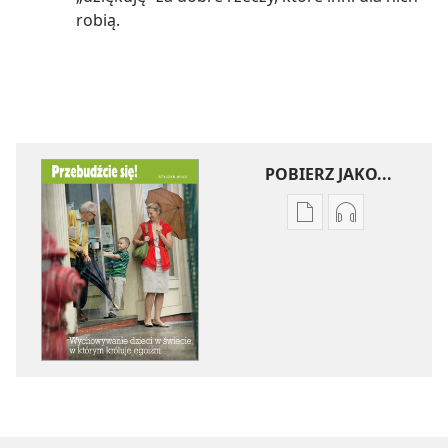
robią.
POBIERZ JAKO...
Ustawienia
Ustawienia
pobierania
pobierania
publikacji
nagrań
elektronicznych
audio
PRZEBUDŹCIE
PRZEBUDŹCI
SIĘ!
SIĘ!
Wychowywanie
Wychowywan
dzieci
dzieci
w świecie,
w świecie,
w którym
w którym