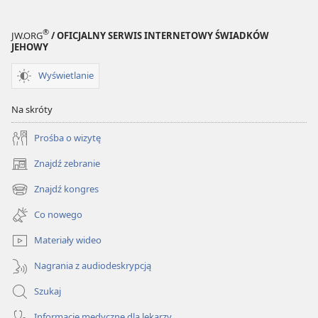
króluje
króluje
egoizm
egoizm
®
JW.ORG
/ OFICJALNY SERWIS INTERNETOWY ŚWIADKÓW
JEHOWY
Wyświetlanie
Na skróty
Prośba o wizytę
Znajdź zebranie
(opens
new
Znajdź kongres
(opens
window)
new
Co nowego
window)
Materiały wideo
Nagrania z audiodeskrypcją
Szukaj
Informacje medyczne dla lekarzy