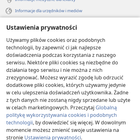
Informacje dla urzędników i mediów
Pomoc
Ustawienia prywatności
Darowizny
Używamy plików cookies oraz podobnych
(opens
new
technologii, by zapewnić ci jak najlepsze
window)
doświadczenia podczas korzystania z naszego
BIBLIOTEKA INTERNETOWA Strażnicy
(opens
serwisu. Niektóre pliki cookies są niezbędne do
new
®
JW Hub
działania tego serwisu i nie można z nich
window)
(opens
zrezygnować. Możesz wyrazić zgodę lub odrzucić
new
®
JW Library
window)
dodatkowe pliki cookies, których używamy jedynie
w celu ulepszenia doświadczeń użytkownika. Żadne
Watchtower Library
z tych danych nie zostaną nigdy sprzedane lub użyte
w celach marketingowych. Przeczytaj
Globalną
politykę wykorzystywania cookies i podobnych
technologii
, by dowiedzieć się więcej. W dowolnym
momencie możesz zmienić swoje ustawienia na
Copyright
© 2026 Watch Tower Bible and Tract Society of Pennsylvania.
WARUNKI UŻYTKOWANIA
|
POLITYKA PRYWATNOŚCI
|
USTAWIENIA
stronie
Ustawienia prywatności
.