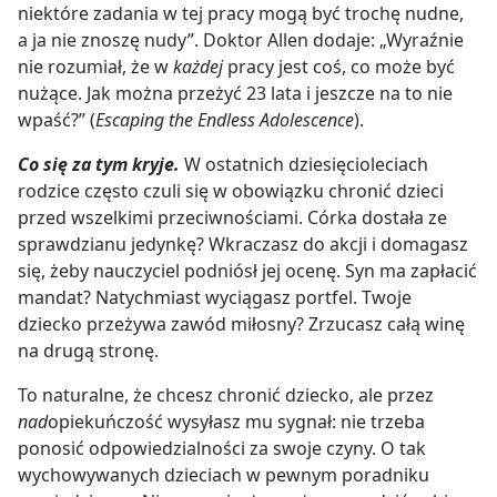
niektóre zadania w tej pracy mogą być trochę nudne,
a ja nie znoszę nudy”. Doktor Allen dodaje: „Wyraźnie
nie rozumiał, że w
każdej
pracy jest coś, co może być
nużące. Jak można przeżyć 23 lata i jeszcze na to nie
wpaść?” (
Escaping the Endless Adolescence
).
Co się za tym kryje.
W ostatnich dziesięcioleciach
rodzice często czuli się w obowiązku chronić dzieci
przed wszelkimi przeciwnościami. Córka dostała ze
sprawdzianu jedynkę? Wkraczasz do akcji i domagasz
się, żeby nauczyciel podniósł jej ocenę. Syn ma zapłacić
mandat? Natychmiast wyciągasz portfel. Twoje
dziecko przeżywa zawód miłosny? Zrzucasz całą winę
na drugą stronę.
To naturalne, że chcesz chronić dziecko, ale przez
nad
opiekuńczość wysyłasz mu sygnał: nie trzeba
ponosić odpowiedzialności za swoje czyny. O tak
wychowywanych dzieciach w pewnym poradniku