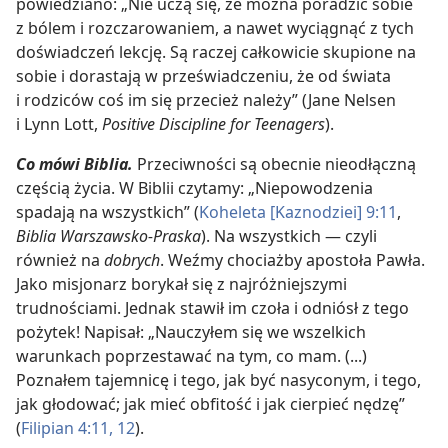
powiedziano: „Nie uczą się, że można poradzić sobie
z bólem i rozczarowaniem, a nawet wyciągnąć z tych
doświadczeń lekcję. Są raczej całkowicie skupione na
sobie i dorastają w przeświadczeniu, że od świata
i rodziców coś im się przecież należy” (Jane Nelsen
i Lynn Lott,
Positive Discipline for Teenagers
).
Co mówi Biblia.
Przeciwności są obecnie nieodłączną
częścią życia. W Biblii czytamy: „Niepowodzenia
spadają na wszystkich” (
Koheleta [Kaznodziei] 9:11
,
Biblia Warszawsko-Praska
). Na wszystkich — czyli
również na
dobrych
. Weźmy chociażby apostoła Pawła.
Jako misjonarz borykał się z najróżniejszymi
trudnościami. Jednak stawił im czoła i odniósł z tego
pożytek! Napisał: „Nauczyłem się we wszelkich
warunkach poprzestawać na tym, co mam. (...)
Poznałem tajemnicę i tego, jak być nasyconym, i tego,
jak głodować; jak mieć obfitość i jak cierpieć nędzę”
(
Filipian 4:11, 12
).