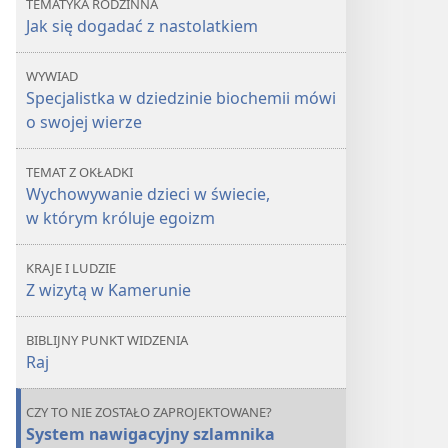
TEMATYKA RODZINNA
w którym
w którym
Jak się dogadać z nastolatkiem
króluje
króluje
egoizm
egoizm
WYWIAD
Specjalistka w dziedzinie biochemii mówi
o swojej wierze
TEMAT Z OKŁADKI
Wychowywanie dzieci w świecie,
w którym króluje egoizm
KRAJE I LUDZIE
Z wizytą w Kamerunie
BIBLIJNY PUNKT WIDZENIA
Raj
CZY TO NIE ZOSTAŁO ZAPROJEKTOWANE?
System nawigacyjny szlamnika