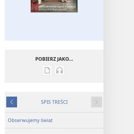
POBIERZ JAKO...
Ustawienia
Ustawienia
pobierania
pobierania
publikacji
nagrań
elektronicznych
audio
SPIS TREŚCI
PRZEBUDŹCIE
PRZEBUDŹCIE
Wstecz
Dalej
SIĘ!
SIĘ!
Wychowywanie
Wychowywanie
Obserwujemy świat
dzieci
dzieci
w świecie,
w świecie,