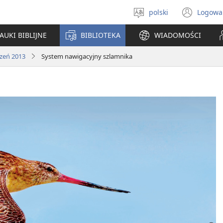
polski
Logowa
Wybór
(ope
języka
new
AUKI BIBLIJNE
BIBLIOTEKA
WIADOMOŚCI
win
czeń 2013
System nawigacyjny szlamnika