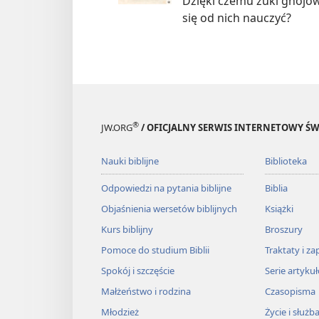
Dzięki czemu żuki gnojow
się od nich nauczyć?
®
JW.ORG
/ OFICJALNY SERWIS INTERNETOWY 
Nauki biblijne
Biblioteka
Odpowiedzi na pytania biblijne
Biblia
Objaśnienia wersetów biblijnych
Książki
Kurs biblijny
Broszury
Pomoce do studium Biblii
Traktaty i za
Spokój i szczęście
Serie artyku
Małżeństwo i rodzina
Czasopisma
Młodzież
Życie i służb