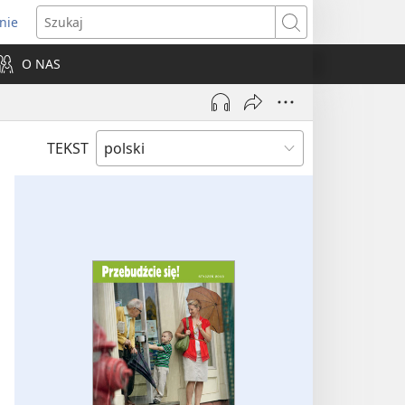
nie
ns
Szukaj
O NAS
dow)
TEKST