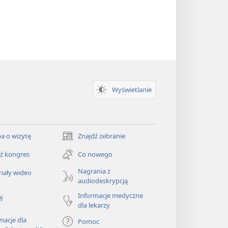
Wyświetlanie
a o wizytę
Znajdź zebranie
(opens
new
ź kongres
Co nowego
window)
Nagrania z
iały wideo
audiodeskrypcją
Informacje medyczne
j
dla lekarzy
macje dla
Pomoc