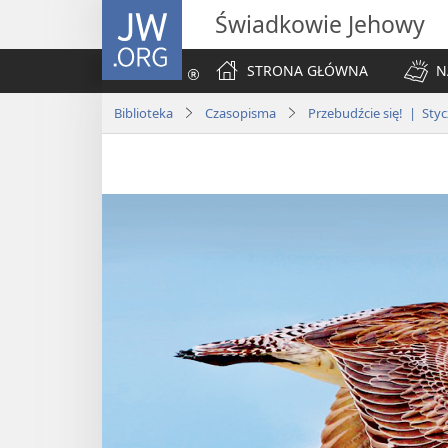
JW.ORG
Świadkowie Jehowy
STRONA GŁÓWNA
N
Biblioteka
Czasopisma
Przebudźcie się! | Sty