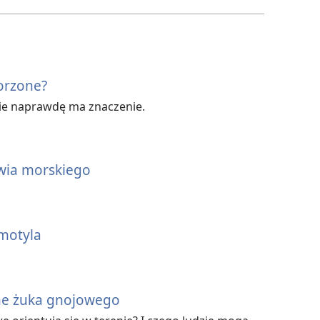
worzone?
wie naprawdę ma znaczenie.
łwia morskiego
motyla
ne żuka gnojowego