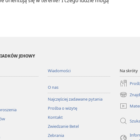
e orientują się w terenie? I czego ludzie mogą
ŚWIADKÓW JEHOWY
Wiadomości
Na skróty
Prośb
O nas
Znajd
(opens
Najczęściej zadawane pytania
new
Mater
Prośba o wizytę
window)
proszenia
Kontakt
łów
Szuka
Zwiedzanie Betel
Infor
Zebrania
a