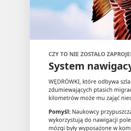
CZY TO NIE ZOSTAŁO ZAPROJ
System nawigacy
WĘDRÓWKI, które odbywa szlamn
zdumiewających ptasich migrac
kilometrów może mu zająć nie
Pomyśl:
Naukowcy przypuszczaj
wykorzystują do nawigacji pole
mózgi były wyposażone w kom