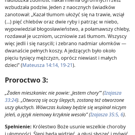
wzbudzała podziw. Jeden z naocznych świadków
zanotował: „Kazał tłumom ułożyć się na trawie, wziął
(...) pięć chlebów oraz dwie ryby i patrząc w niebo,
wypowiedział błogosławieństwo, a połamawszy chleby,
rozdawał je uczniom, uczniowie zaś tłumom. Wszyscy
więc jedli i się nasycili; i zebrano nadmiar ułomków —
dwanaście pełnych koszy. A jedzących było około
pięciu tysięcy mężczyzn, oprócz niewiast i małych
dzieci” (
Mateusza 14:14,
19-21
).
Proroctwo 3:
„Żaden mieszkaniec nie powie: ‚Jestem chory’” (
Izajasza
33:24
). „Otworzą się oczy ślepych, zostaną też otworzone
uszy głuchych. Wówczas kulawy będzie się wspinał niczym
jeleń, a język niemowy krzyknie wesoło” (
Izajasza 35:5, 6
).
Spełnienie:
Królestwo Boże usunie wszelkie choroby
i ułomności. Ślepi będą widzieć, a głusi słyszeć i mówić.