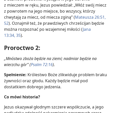
z mieczem w ręku, Jezus powiedział: „Włóż swój miecz
z powrotem na jego miejsce, bo wszyscy, którzy
chwytają za miecz, od miecza zginą” (
Mateusza 26:51,
52
). Oznajmił też, że prawdziwych chrześcijan będzie
można rozpoznać po wzajemnej miłości (
Jana
13:34, 35
).
Proroctwo 2:
„Mnóstwo zboża będzie na ziemi; nadmiar będzie na
wierzchu gór” (
Psalm 72:16
).
Spełnienie:
Królestwo Boże zlikwiduje problem braku
żywności oraz głodu. Każdy będzie miał pod
dostatkiem dobrego jedzenia.
Co mówi historia?
Jezus okazywał głodnym szczere współczucie, a jego
nadludzka zdolność nakarmienia ogromnych rzesz