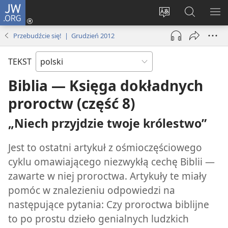
JW.ORG
Logowanie
(opens
Wybór
Szukaj
PO
new
języka
na
ME
Przebudźcie się! | Grudzień 2012
window)
JW.ORG
TEKST
Biblia — Księga dokładnych
proroctw (część 8)
„Niech przyjdzie twoje królestwo”
Jest to ostatni artykuł z ośmioczęściowego
cyklu omawiającego niezwykłą cechę Biblii —
zawarte w niej proroctwa. Artykuły te miały
pomóc w znalezieniu odpowiedzi na
następujące pytania: Czy proroctwa biblijne
to po prostu dzieło genialnych ludzkich