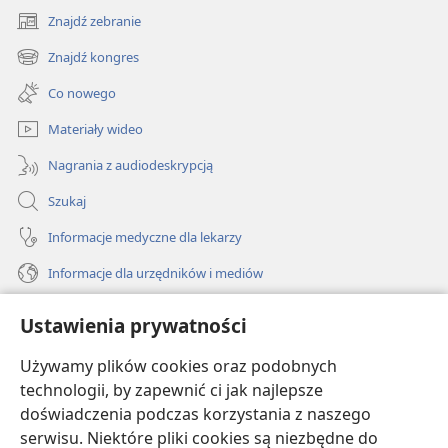
Znajdź zebranie
(opens
new
Znajdź kongres
(opens
window)
new
Co nowego
window)
Materiały wideo
Nagrania z audiodeskrypcją
Szukaj
Informacje medyczne dla lekarzy
Informacje dla urzędników i mediów
Pomoc
Ustawienia prywatności
Darowizny
Używamy plików cookies oraz podobnych
(opens
new
technologii, by zapewnić ci jak najlepsze
window)
doświadczenia podczas korzystania z naszego
BIBLIOTEKA INTERNETOWA Strażnicy
(opens
serwisu. Niektóre pliki cookies są niezbędne do
new