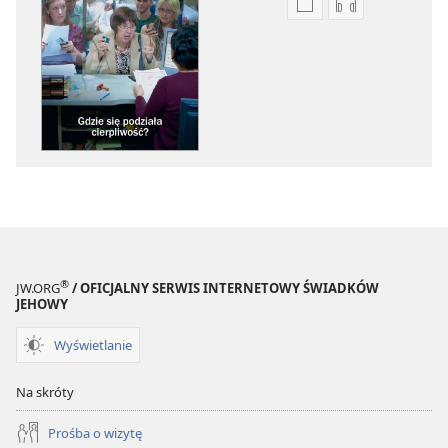
Ustawienia
Ustawienia
pobierania
pobierania
publikacji
nagrań
elektronicznych
audio
PRZEBUDŹCIE
PRZEBUDŹCI
SIĘ!
SIĘ!
Gdzie
Gdzie
się
się
podziała
podziała
cierpliwość?
cierpliwość?
®
JW.ORG
/ OFICJALNY SERWIS INTERNETOWY ŚWIADKÓW
JEHOWY
Wyświetlanie
Na skróty
Prośba o wizytę