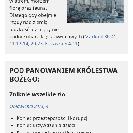
wiatrem, morzem,
florą oraz fauną.
Dlatego gdy obejmie
rządy nad ziemią,
ludzkość już nigdy nie
padnie ofiarą klęsk żywiołowych (
Marka 4:36-41;
11:12-14,
20-23;
Łukasza 5:4-11
).
POD PANOWANIEM KRÓLESTWA
BOŻEGO:
Zniknie wszelkie zło
Objawienie 21:3, 4
Koniec przestępczości i korupcji
Koniec krzywdzenia dzieci
Koniec uprzedzeń na tle rasowym