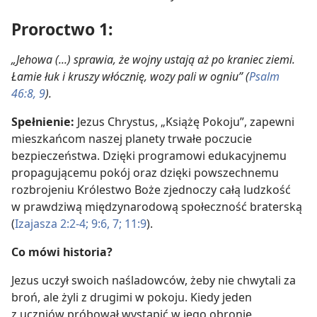
Proroctwo 1:
„Jehowa (...) sprawia, że wojny ustają aż po kraniec ziemi.
Łamie łuk i kruszy włócznię, wozy pali w ogniu” (
Psalm
46:8, 9
).
Spełnienie:
Jezus Chrystus, „Książę Pokoju”, zapewni
mieszkańcom naszej planety trwałe poczucie
bezpieczeństwa. Dzięki programowi edukacyjnemu
propagującemu pokój oraz dzięki powszechnemu
rozbrojeniu Królestwo Boże zjednoczy całą ludzkość
w prawdziwą międzynarodową społeczność braterską
(
Izajasza 2:2-4;
9:6, 7;
11:9
).
Co mówi historia?
Jezus uczył swoich naśladowców, żeby nie chwytali za
broń, ale żyli z drugimi w pokoju. Kiedy jeden
z uczniów próbował wystąpić w jego obronie