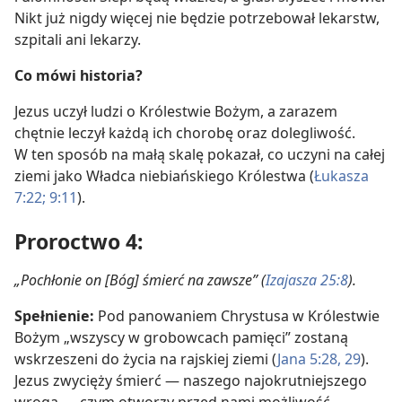
Nikt już nigdy więcej nie będzie potrzebował lekarstw,
szpitali ani lekarzy.
Co mówi historia?
Jezus uczył ludzi o Królestwie Bożym, a zarazem
chętnie leczył każdą ich chorobę oraz dolegliwość.
W ten sposób na małą skalę pokazał, co uczyni na całej
ziemi jako Władca niebiańskiego Królestwa (
Łukasza
7:22;
9:11
).
Proroctwo 4:
„Pochłonie on [Bóg] śmierć na zawsze” (
Izajasza 25:8
).
Spełnienie:
Pod panowaniem Chrystusa w Królestwie
Bożym „wszyscy w grobowcach pamięci” zostaną
wskrzeszeni do życia na rajskiej ziemi (
Jana 5:28, 29
).
Jezus zwycięży śmierć — naszego najokrutniejszego