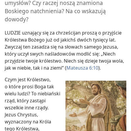
umysłów? Czy raczej noszą znamiona
Boskiego natchnienia? Na co wskazują
dowody?
LUDZIE uznający się za chrześcijan proszą o przyjście
Królestwa Bożego już od jakichś dwóch tysięcy lat.
Zwyczaj ten zasadza się na słowach samego Jezusa,
który uczył swych naśladowców modlić się: „Niech
przyjdzie twoje królestwo. Niech się dzieje twoja wola,
jak w niebie, tak i na ziemi” (
Mateusza 6:10
).
Czym jest Królestwo,
o które prosi Boga tak
wielu ludzi? To niebiański
rząd, który zastąpi
wszelkie inne rządy.
Jezus Chrystus,
wyznaczony na Króla
tego Królestwa,