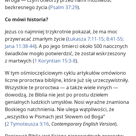
wroga — czym otworzy przed nami możliwość
bezkresnego życia (
Psalm 37:29
).
Co mówi historia?
Jezus co najmniej trzykrotnie pokazał, że ma moc
przywracać zmarłym życie (
Łukasza 7:11-15;
8:41-55;
Jana 11:38-44
). A po jego śmierci około 500 naocznych
świadków mogło potwierdzić, że został wskrzeszony
z martwych (
1 Koryntian 15:3-8
).
W tym ośmioczęściowym cyklu artykułów omówiono
liczne proroctwa biblijne, które już się urzeczywistniły.
Wszystkie te proroctwa — a także wiele innych —
dowodzą, że Biblia nie jest po prostu dziełem
genialnych ludzkich umysłów. Nosi wyraźne znamiona
Boskiego natchnienia. Nie ulega wątpliwości, że
„wszystko w Pismach jest Słowem od Boga”
(
2 Tymoteusza 3:16
,
Contemporary English Version
).