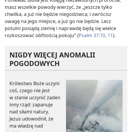
Ponieważ Biblia jest Księgą niezawodnych proroctw,
masz wszelkie powody wierzyć, że „jeszcze tylko
chwilka, a już nie będzie niegodziwca; i zwrócisz
uwagę na jego miejsce, a już go nie będzie. Lecz
potulni posiądą ziemię i naprawdę będą się wielce
rozkoszować obfitością pokoju” (
Psalm 37:10, 11
).
NIGDY WIĘCEJ ANOMALII
POGODOWYCH
Królestwo Boże uczyni
coś, czego nie jest
w stanie uczynić żaden
inny rząd: zapanuje
nad siłami natury.
Jezus udowodnił, że
ma władzę nad