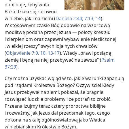
dopilnuje, żeby wola
Boża działa się zarówno
w niebie, jak i na ziemi (
Daniela 2:44;
7:13, 14
).
W stosownym czasie Bóg odpowie na wzorcową
modlitwę podaną przez Jezusa — położy kres złu
i cierpieniom oraz zapewni wybawienie niezliczonej
„wielkiej rzeszy” swych lojalnych chwalców
(
Objawienie 7:9, 10,
13-17
). Wtedy „prawi posiądą
ziemię i będą na niej przebywać na zawsze” (
Psalm
37:29
).
Czy można uzyskać wgląd w to, jakie warunki zapanują
pod rządami Królestwa Bożego? Oczywiście! Kiedy
Jezus przebywał na ziemi, pokazał, że pragnie
rozwiązać ludzkie problemy i że potrafi to zrobić.
Przeanalizujmy teraz cztery proroctwa biblijne
i rozważmy,
jak Jezus dał przedsmak tego, czego
dokona na skalę ogólnoświatową jako Władca
w niebiańskim Królestwie Bożym.