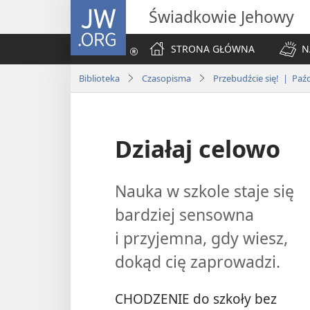
JW.ORG
Świadkowie Jehowy
STRONA GŁÓWNA
N
Biblioteka
Czasopisma
Przebudźcie się! | Paźd
Działaj celowo
Nauka w szkole staje się
bardziej sensowna
i przyjemna, gdy wiesz,
dokąd cię zaprowadzi.
CHODZENIE do szkoły bez