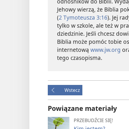
odnośników do Biblii. Wyd
Jehowy wierzą, że Biblia po
(
2 Tymoteusza 3:16
). Jej r
tylko w szkole, ale też w pr
dziedzinie. Jeśli chcesz dow
Biblia może pomóc tobie oso
internetową
www.jw.org
or
tego czasopisma.
Wstecz
Powiązane materiały
PRZEBUDŹCIE SIĘ!
Kim jestem?