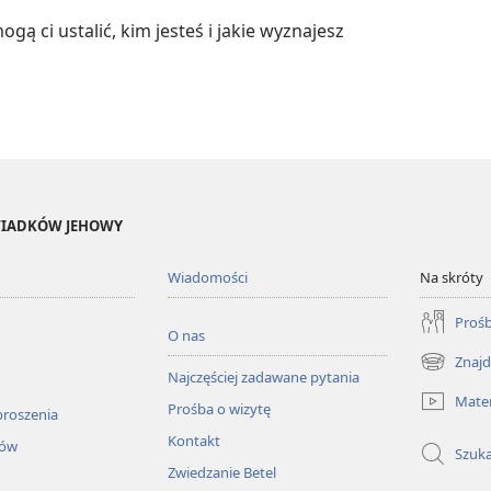
gą ci ustalić, kim jesteś i jakie wyznajesz
ŚWIADKÓW JEHOWY
Wiadomości
Na skróty
Prośb
O nas
Znajd
(opens
Najczęściej zadawane pytania
new
Mater
Prośba o wizytę
window)
proszenia
Kontakt
łów
Szuka
Zwiedzanie Betel