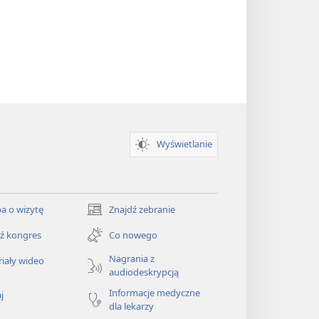
Wyświetlanie
a o wizytę
Znajdź zebranie
(opens
new
ź kongres
Co nowego
window)
Nagrania z
iały wideo
audiodeskrypcją
Informacje medyczne
j
dla lekarzy