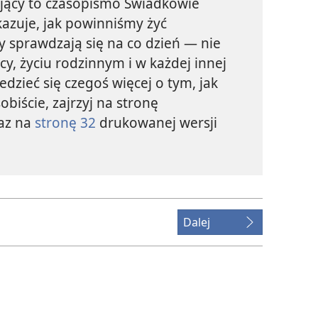
ający to czasopismo Świadkowie
kazuje, jak powinniśmy żyć
ady sprawdzają się na co dzień — nie
acy, życiu rodzinnym i w każdej innej
iedzieć się czegoś więcej o tym, jak
biście, zajrzyj na stronę
az na
stronę 32
drukowanej wersji
Dalej