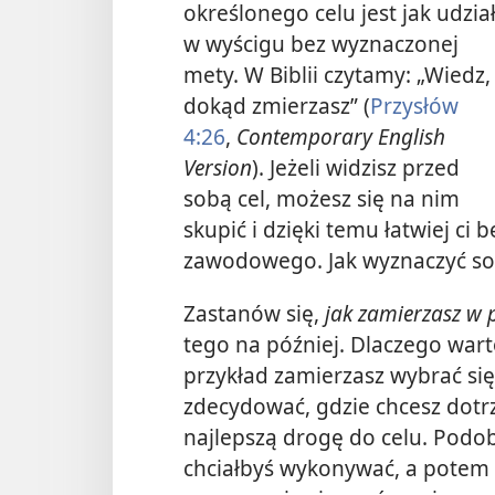
określonego celu jest jak udzia
w wyścigu bez wyznaczonej
mety. W Biblii czytamy: „Wiedz,
dokąd zmierzasz” (
Przysłów
4:26
,
Contemporary English
Version
). Jeżeli widzisz przed
sobą cel, możesz się na nim
skupić i dzięki temu łatwiej ci
zawodowego. Jak wyznaczyć sob
Zastanów się,
jak zamierzasz w p
tego na później. Dlaczego war
przykład zamierzasz wybrać się
zdecydować, gdzie chcesz dotr
najlepszą drogę do celu. Podobn
chciałbyś wykonywać, a potem 