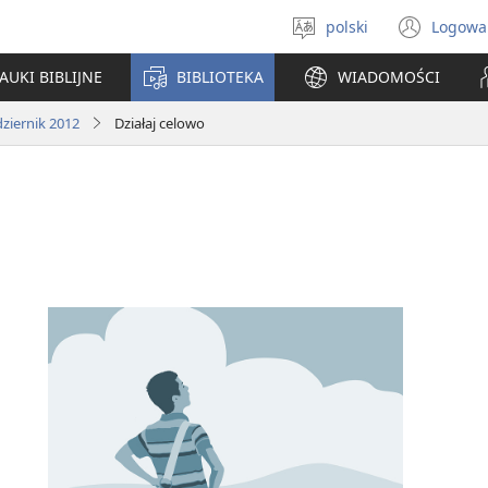
polski
Logowa
Wybór
(ope
języka
new
AUKI BIBLIJNE
BIBLIOTEKA
WIADOMOŚCI
win
ziernik 2012
Działaj celowo