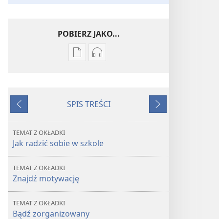
POBIERZ JAKO...
Ustawienia
Ustawienia
pobierania
pobierania
publikacji
nagrań
elektronicznych
audio
SPIS TREŚCI
PRZEBUDŹCIE
PRZEBUDŹCIE
Wstecz
Dalej
SIĘ!
SIĘ!
Jak
Jak
TEMAT Z OKŁADKI
sobie
sobie
Jak radzić sobie w szkole
radzić
radzić
w szkole
w szkole
TEMAT Z OKŁADKI
Znajdź motywację
TEMAT Z OKŁADKI
Bądź zorganizowany