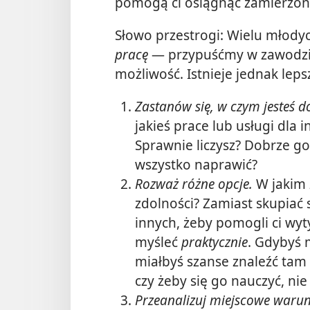
pomogą ci osiągnąć zamierzony
Słowo przestrogi: Wielu młod
pracę
— przypuśćmy w zawodzie
możliwość. Istnieje jednak leps
Zastanów się, w czym jesteś d
jakieś prace lub usługi dla
Sprawnie liczysz? Dobrze go
wszystko naprawić?
Rozważ różne opcje.
W jakim
zdolności? Zamiast skupiać 
innych, żeby pomogli ci wy
myśleć
praktycznie
. Gdybyś 
miałbyś szanse znaleźć tam
czy żeby się go nauczyć, ni
Przeanalizuj miejscowe warun