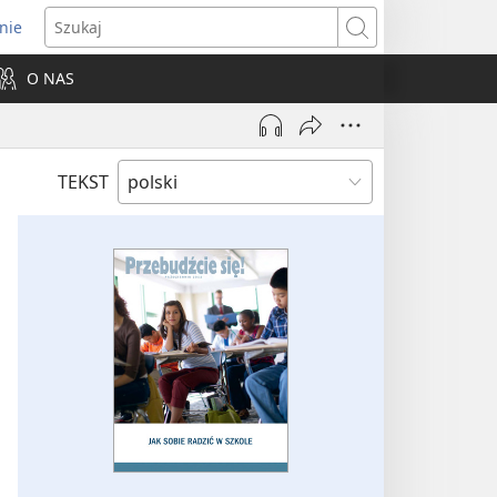
nie
ns
Szukaj
O NAS
dow)
TEKST