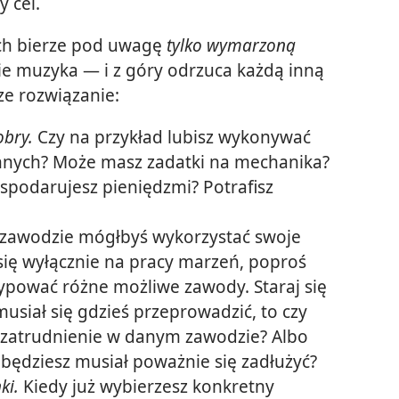
 cel.
ych bierze pod uwagę
tylko wymarzoną
 muzyka — i z góry odrzuca każdą inną
ze rozwiązanie:
obry.
Czy na przykład lubisz wykonywać
 innych? Może masz zadatki na mechanika?
spodarujesz pieniędzmi? Potrafisz
 zawodzie mógłbyś wykorzystać swoje
się wyłącznie na pracy marzeń, poproś
typować różne możliwe zawody. Staraj się
musiał się gdzieś przeprowadzić, to czy
 zatrudnienie w danym zawodzie? Albo
e będziesz musiał poważnie się zadłużyć?
ki.
Kiedy już wybierzesz konkretny