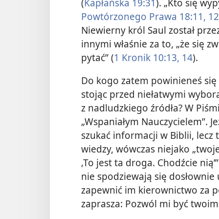
(
Kapłańska 19:31
). „Kto się wy
Powtórzonego Prawa 18:11, 12
Niewierny król Saul został prz
innymi właśnie za to, „że się z
pytać” (
1 Kronik 10:13, 14
).
Do kogo zatem powinieneś się 
stojąc przed niełatwymi wybor
z nadludzkiego źródła? W Piśm
„Wspaniałym Nauczycielem”. Jeż
szukać informacji w Biblii, lecz
wiedzy, wówczas niejako „twoje
‚To jest ta droga. Chodźcie nią’”
nie spodziewają się dosłownie
zapewnić im kierownictwo za p
zaprasza: Pozwól mi być twoi