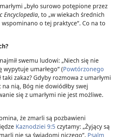
umarłymi „było surowo potępione przez
c Encyclopedia
, to „w wiekach średnich
 wspominano o tej praktyce”. Co na to
ch?
najmił swemu ludowi: „Niech się nie
 się wypytuje umarłego” (
Powtórzonego
ł taki zakaz? Gdyby rozmowa z umarłymi
c na nią, Bóg nie dowiódłby swej
anie się z umarłymi nie jest możliwe.
omina, że zmarli są pozbawieni
siędze
Kaznodziei 9:5
czytamy: „Żyjący są
marli nie są świadomi niczego”.
Psalm