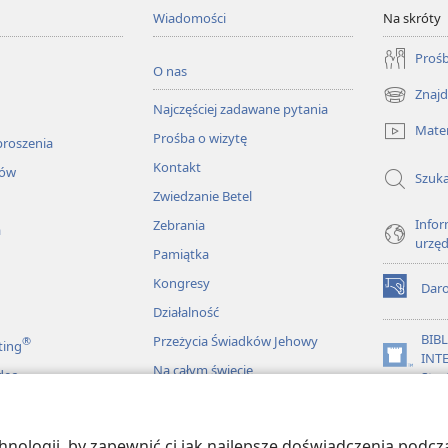
Wiadomości
Na skróty
Prośb
O nas
Znajd
(opens
Najczęściej zadawane pytania
new
Mater
Prośba o wizytę
window)
proszenia
Kontakt
łów
Szuka
Zwiedzanie Betel
Infor
Zebrania
a
urzę
Pamiątka
Kongresy
Dar
(opens
Działalność
new
window)
BIB
Przeżycia Świadków Jehowy
®
ting
INT
(opens
Na całym świecie
deo
Stra
new
window)
JW L
ologii, by zapewnić ci jak najlepsze doświadczenia podcza