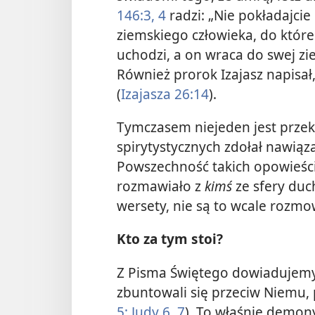
146:3, 4
radzi: „Nie pokładajcie
ziemskiego człowieka, do któr
uchodzi, a on wraca do swej zi
Również prorok Izajasz napisał, 
(
Izajasza 26:14
).
Tymczasem niejeden jest prze
spirytystycznych zdołał nawiąza
Powszechność takich opowieści 
rozmawiało z
kimś
ze sfery duc
wersety, nie są to wcale rozmowy
Kto za tym stoi?
Z Pisma Świętego dowiadujemy 
zbuntowali się przeciw Niemu, 
5;
Judy 6, 7
). To właśnie demo