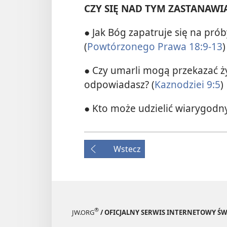
CZY SIĘ NAD TYM ZASTANAWI
● Jak Bóg zapatruje się na pr
(
Powtórzonego Prawa 18:9-13
)
● Czy umarli mogą przekazać ż
odpowiadasz? (
Kaznodziei 9:5
)
● Kto może udzielić wiarygodny
Wstecz
®
JW.ORG
/ OFICJALNY SERWIS INTERNETOWY 