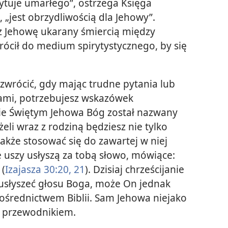
pytuje umarłego”, ostrzega Księga
, „jest obrzydliwością dla Jehowy”.
ez Jehowę ukarany śmiercią między
wrócił do medium spirytystycznego, by się
zwrócić, gdy mając trudne pytania lub
ami, potrzebujesz wskazówek
ie Świętym Jehowa Bóg został nazwany
eli wraz z rodziną będziesz nie tylko
 także stosować się do zawartej w niej
 uszy usłyszą za tobą słowo, mówiące:
 (
Izajasza 30:20, 21
). Dzisiaj chrześcijanie
 usłyszeć głosu Boga, może On jednak
ośrednictwem Biblii. Sam Jehowa niejako
m przewodnikiem.