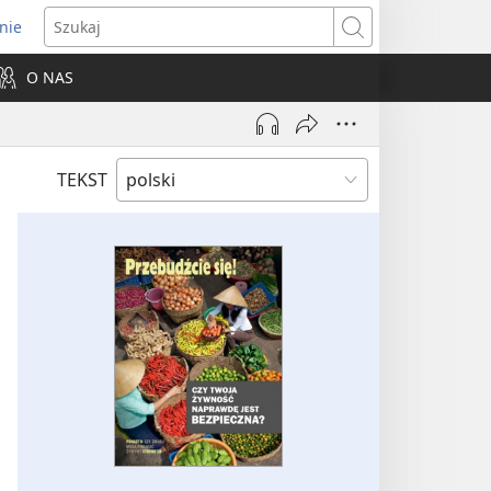
nie
ns
Szukaj
O NAS
dow)
TEKST