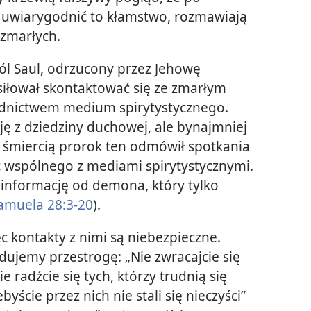
by uwiarygodnić to kłamstwo, rozmawiają
 zmarłych.
król Saul, odrzucony przez Jehowę
iłował skontaktować się ze zmarłym
dnictwem medium spirytystycznego.
cję z dziedziny duchowej, ale bynajmniej
d śmiercią prorok ten odmówił spotkania
nic wspólnego z mediami spirytystycznymi.
 informację od demona, który tylko
amuela 28:3-20
).
 kontakty z nimi są niebezpieczne.
ujemy przestrogę: „Nie zwracajcie się
e radźcie się tych, którzy trudnią się
cie przez nich nie stali się nieczyści”