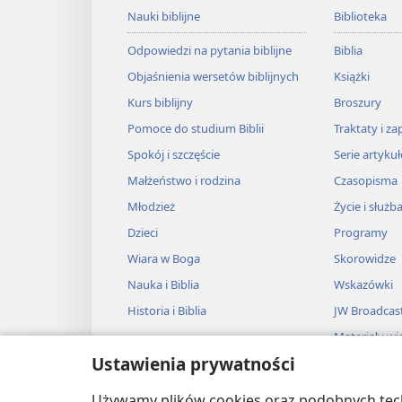
Nauki biblijne
Biblioteka
Odpowiedzi na pytania biblijne
Biblia
Objaśnienia wersetów biblijnych
Książki
Kurs biblijny
Broszury
Pomoce do studium Biblii
Traktaty i za
Spokój i szczęście
Serie artyku
Małżeństwo i rodzina
Czasopisma
Młodzież
Życie i służb
Dzieci
Programy
Wiara w Boga
Skorowidze
Nauka i Biblia
Wskazówki
Historia i Biblia
JW Broadcas
Materiały wi
Ustawienia prywatności
Muzyka
Słuchowiska
Używamy plików cookies oraz podobnych techn