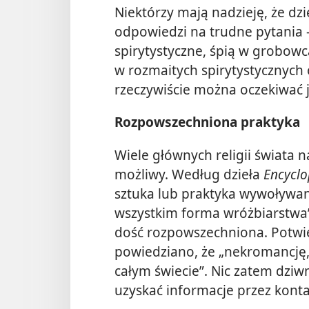
Niektórzy mają nadzieję, że dz
odpowiedzi na trudne pytania
spirytystyczne, śpią w grobow
w rozmaitych spirytystycznych 
rzeczywiście można oczekiwać 
Rozpowszechniona praktyka
Wiele głównych religii świata n
możliwy. Według dzieła
Encyclo
sztuka lub praktyka wywoływan
wszystkim forma wróżbiarstwa”
dość rozpowszechniona. Potwi
powiedziano, że „nekromancję, w
całym świecie”. Nic zatem dziw
uzyskać informacje przez kont