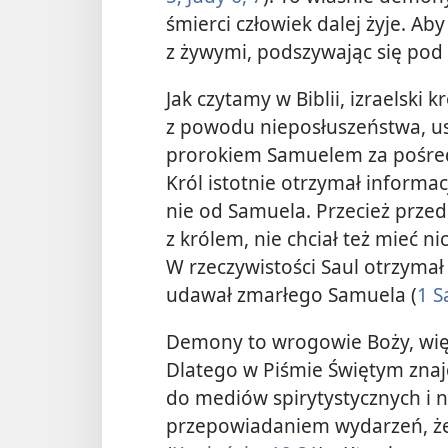
śmierci człowiek dalej żyje. A
z żywymi, podszywając się pod
Jak czytamy w Biblii, izraelski 
z powodu nieposłuszeństwa, us
prorokiem Samuelem za pośre
Król istotnie otrzymał informa
nie od Samuela. Przecież prze
z królem, nie chciał też mieć 
W rzeczywistości Saul otrzymał
udawał zmarłego Samuela (
1 S
Demony to wrogowie Boży, więc
Dlatego w Piśmie Świętym znajd
do mediów spirytystycznych i ni
przepowiadaniem wydarzeń, żebyś