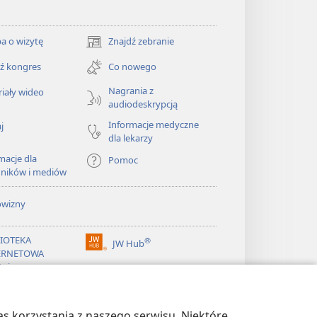
a o wizytę
Znajdź zebranie
(opens
new
ź kongres
Co nowego
window)
Nagrania z
iały wideo
audiodeskrypcją
Informacje medyczne
j
dla lekarzy
macje dla
Pomoc
dników i mediów
owizny
LIOTEKA
®
JW Hub
(opens
ERNETOWA
new
żnicy
window)
®
ibrary
Watchtower Library
s korzystania z naszego serwisu. Niektóre