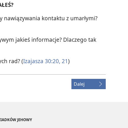
AŁEŚ?
óby nawiązywania kontaktu z umarłymi?
ywym jakieś informacje? Dlaczego tak
ch rad? (
Izajasza 30:20, 21
)
Dalej
ŚWIADKÓW JEHOWY