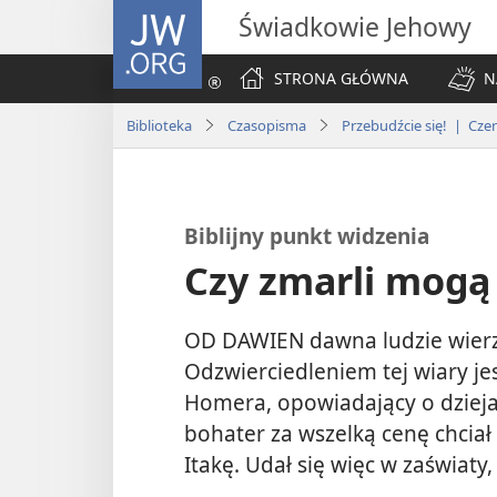
JW.ORG
Świadkowie Jehowy
STRONA GŁÓWNA
N
Biblioteka
Czasopisma
Przebudźcie się! | Cze
Biblijny punkt widzenia
Czy zmarli mog
OD DAWIEN dawna ludzie wierz
Odzwierciedleniem tej wiary je
Homera, opowiadający o dzieja
bohater za wszelką cenę chciał
Itakę. Udał się więc w zaświaty