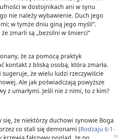
 ufności w dostojnikach ani w synu
ego nie należy wybawienie. Duch jego
emi; w tymże dniu giną jego myśli”.
że zmarli są „bezsilni w śmierci”
konany, że za pomocą praktyk
ć kontakt z bliską osobą, która zmarła.
sugeruje, że wielu ludzi rzeczywiście
howej. Ale jak poświadczają powyższe
 z umarłymi. Jeśli nie z nimi, to z kim?
się, że niektórzy duchowi synowie Boga
przez co stali się demonami (
Rodzaju 6:1-
ny
krzewią fałszywy pogląd, że po