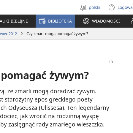
polski
Logowa
Wybór
(ope
języka
new
AUKI BIBLIJNE
BIBLIOTEKA
WIADOMOŚCI
win
rwiec 2012
Czy zmarli mogą pomagać żywym?
ą pomagać żywym?
ą, że zmarli mogą doradzać żywym.
st starożytny epos greckiego poety
ch Odyseusza (Ulissesa). Ten legendarny
 dociec, jak wrócić na rodzinną wyspę
, by zasięgnąć rady zmarłego wieszczka.