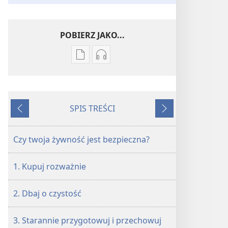
POBIERZ JAKO...
Ustawienia
Ustawienia
pobierania
pobierania
publikacji
nagrań
elektronicznych
audio
SPIS TREŚCI
PRZEBUDŹCIE
PRZEBUDŹCIE
Wstecz
Dalej
SIĘ!
SIĘ!
Czerwiec 2012
Czerwiec 2012
Czy twoja żywność jest bezpieczna?
1. Kupuj rozważnie
2. Dbaj o czystość
3. Starannie przygotowuj i przechowuj