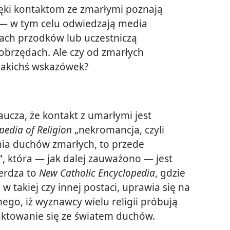
ięki kontaktom ze zmarłymi poznają
 — w tym celu odwiedzają media
cach przodków lub uczestniczą
obrzędach. Ale czy od zmarłych
jakichś wskazówek?
aucza, że kontakt z umarłymi jest
pedia of Religion
„nekromancja, czyli
ia duchów zmarłych, to przede
, która — jak dalej zauważono — jest
erdza to
New Catholic Encyclopedia
, gdzie
 takiej czy innej postaci, uprawia się na
nego, iż wyznawcy wielu religii próbują
aktowanie się ze światem duchów.