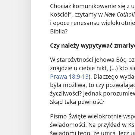
Chociaż komunikowanie się z 
Kościół”, czytamy w
New Catholi
i epoce renesansu wielokrotnie
Biblia?
Czy należy wypytywać zmarły
W starożytności Jehowa Bóg oz
znajdzie u ciebie nikt, (...) kto
Prawa 18:9-13
). Dlaczego wyda
była możliwa, to czy pozwalają
życzliwości? Jednak porozumiew
Skąd taka pewność?
Pismo Święte wielokrotnie wsp
świadomości. Na przykład w K
świadomi tego, że umrą, lecz u