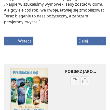
„Najpierw szukaliśmy wymówek, żeby zostać w domu.
Ale gdy się coś robi we dwoje, łatwiej się zmobilizować.
Teraz bieganie to nasz pożyteczny, a zarazem
przyjemny zwyczaj”.
Wstecz
Dalej
POBIERZ JAKO...
Ustawienia
Ustawienia
pobierania
pobierania
publikacji
nagrań
elektronicznych
audio
PRZEBUDŹCIE
PRZEBUDŹCI