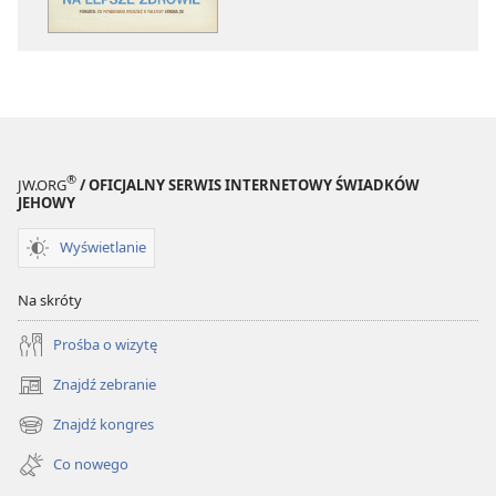
SIĘ!
SIĘ!
Marzec 2011
Marzec 2011
®
JW.ORG
/ OFICJALNY SERWIS INTERNETOWY ŚWIADKÓW
JEHOWY
Wyświetlanie
Na skróty
Prośba o wizytę
Znajdź zebranie
(opens
new
Znajdź kongres
(opens
window)
new
Co nowego
window)