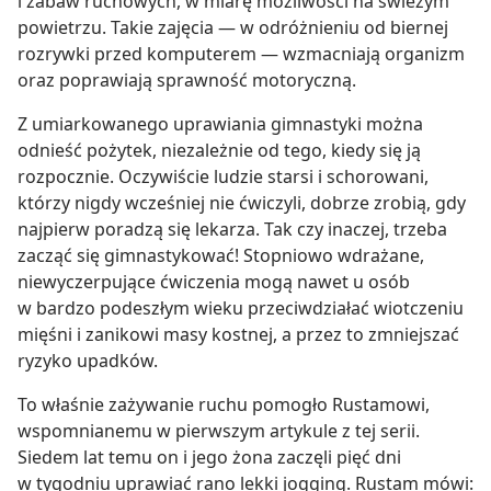
i zabaw ruchowych, w miarę możliwości na świeżym
powietrzu. Takie zajęcia — w odróżnieniu od biernej
rozrywki przed komputerem — wzmacniają organizm
oraz poprawiają sprawność motoryczną.
Z umiarkowanego uprawiania gimnastyki można
odnieść pożytek, niezależnie od tego, kiedy się ją
rozpocznie. Oczywiście ludzie starsi i schorowani,
którzy nigdy wcześniej nie ćwiczyli, dobrze zrobią, gdy
najpierw poradzą się lekarza. Tak czy inaczej, trzeba
zacząć się gimnastykować! Stopniowo wdrażane,
niewyczerpujące ćwiczenia mogą nawet u osób
w bardzo podeszłym wieku przeciwdziałać wiotczeniu
mięśni i zanikowi masy kostnej, a przez to zmniejszać
ryzyko upadków.
To właśnie zażywanie ruchu pomogło Rustamowi,
wspomnianemu w pierwszym artykule z tej serii.
Siedem lat temu on i jego żona zaczęli pięć dni
w tygodniu uprawiać rano lekki jogging. Rustam mówi: