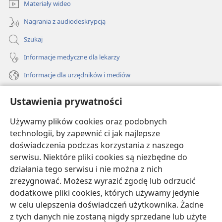
Materiały wideo
Nagrania z audiodeskrypcją
Szukaj
Informacje medyczne dla lekarzy
Informacje dla urzędników i mediów
Pomoc
Ustawienia prywatności
Darowizny
Używamy plików cookies oraz podobnych
(opens
new
technologii, by zapewnić ci jak najlepsze
window)
doświadczenia podczas korzystania z naszego
BIBLIOTEKA INTERNETOWA Strażnicy
(opens
serwisu. Niektóre pliki cookies są niezbędne do
new
®
JW Hub
działania tego serwisu i nie można z nich
window)
(opens
zrezygnować. Możesz wyrazić zgodę lub odrzucić
new
®
JW Library
window)
dodatkowe pliki cookies, których używamy jedynie
w celu ulepszenia doświadczeń użytkownika. Żadne
Watchtower Library
z tych danych nie zostaną nigdy sprzedane lub użyte