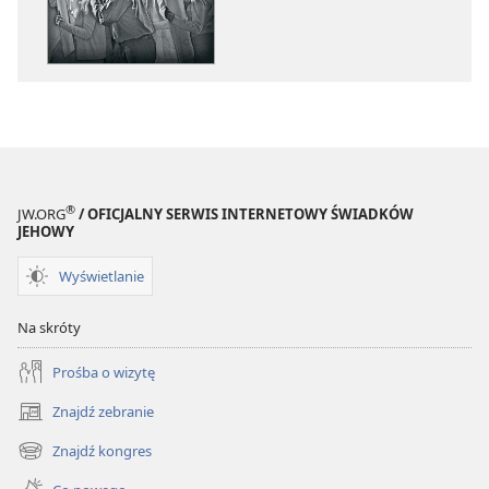
PRZEBUDŹCIE
PRZEBUDŹCI
SIĘ!
SIĘ!
Listopad 2010
Listopad 201
®
JW.ORG
/ OFICJALNY SERWIS INTERNETOWY ŚWIADKÓW
JEHOWY
Wyświetlanie
Na skróty
Prośba o wizytę
Znajdź zebranie
(opens
new
Znajdź kongres
(opens
window)
new