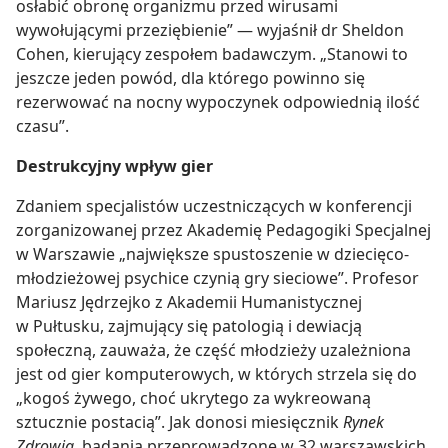
osłabić obronę organizmu przed wirusami
wywołującymi przeziębienie” — wyjaśnił dr Sheldon
Cohen, kierujący zespołem badawczym. „Stanowi to
jeszcze jeden powód, dla którego powinno się
rezerwować na nocny wypoczynek odpowiednią ilość
czasu”.
Destrukcyjny wpływ gier
Zdaniem specjalistów uczestniczących w konferencji
zorganizowanej przez Akademię Pedagogiki Specjalnej
w Warszawie „największe spustoszenie w dziecięco-
młodzieżowej psychice czynią gry sieciowe”. Profesor
Mariusz Jędrzejko z Akademii Humanistycznej
w Pułtusku, zajmujący się patologią i dewiacją
społeczną, zauważa, że część młodzieży uzależniona
jest od gier komputerowych, w których strzela się do
„kogoś żywego, choć ukrytego za wykreowaną
sztucznie postacią”. Jak donosi miesięcznik
Rynek
Zdrowia
, badania przeprowadzone w 32 warszawskich