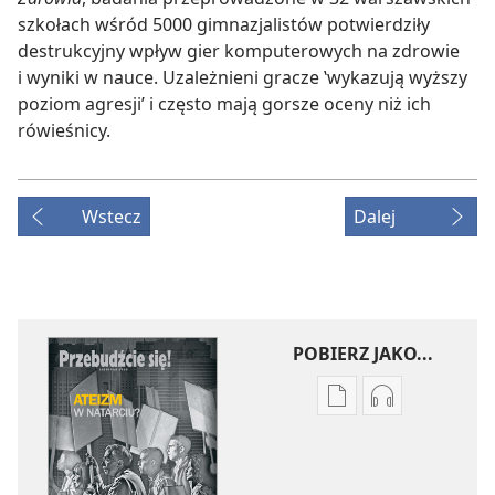
szkołach wśród 5000 gimnazjalistów potwierdziły
destrukcyjny wpływ gier komputerowych na zdrowie
i wyniki w nauce. Uzależnieni gracze ‛wykazują wyższy
poziom agresji’ i często mają gorsze oceny niż ich
rówieśnicy.
Wstecz
Dalej
POBIERZ JAKO...
Ustawienia
Ustawienia
pobierania
pobierania
publikacji
nagrań
elektronicznych
audio