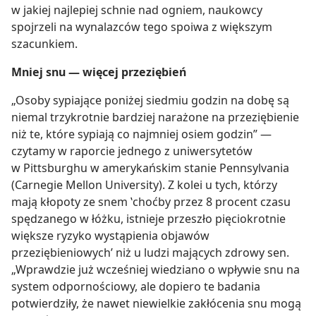
w jakiej najlepiej schnie nad ogniem, naukowcy
spojrzeli na wynalazców tego spoiwa z większym
szacunkiem.
Mniej snu — więcej przeziębień
„Osoby sypiające poniżej siedmiu godzin na dobę są
niemal trzykrotnie bardziej narażone na przeziębienie
niż te, które sypiają co najmniej osiem godzin” —
czytamy w raporcie jednego z uniwersytetów
w Pittsburghu w amerykańskim stanie Pennsylvania
(Carnegie Mellon University). Z kolei u tych, którzy
mają kłopoty ze snem ‛choćby przez 8 procent czasu
spędzanego w łóżku, istnieje przeszło pięciokrotnie
większe ryzyko wystąpienia objawów
przeziębieniowych’ niż u ludzi mających zdrowy sen.
„Wprawdzie już wcześniej wiedziano o wpływie snu na
system odpornościowy, ale dopiero te badania
potwierdziły, że nawet niewielkie zakłócenia snu mogą