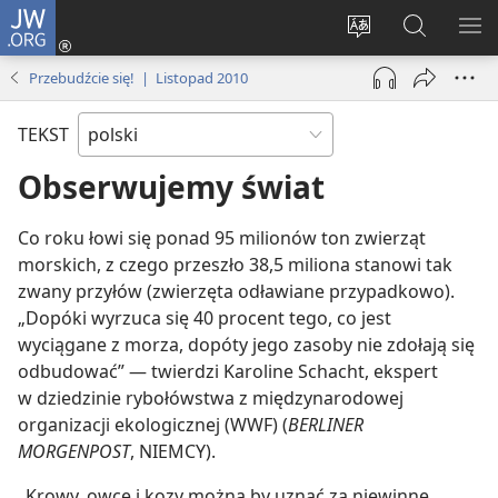
JW.ORG
Logowanie
(opens
Wybór
Szukaj
PO
new
języka
na
ME
Przebudźcie się! | Listopad 2010
window)
JW.ORG
TEKST
Obserwujemy świat
Co roku łowi się ponad 95 milionów ton zwierząt
morskich, z czego przeszło 38,5 miliona stanowi tak
zwany przyłów (zwierzęta odławiane przypadkowo).
„Dopóki wyrzuca się 40 procent tego, co jest
wyciągane z morza, dopóty jego zasoby nie zdołają się
odbudować” — twierdzi Karoline Schacht, ekspert
w dziedzinie rybołówstwa z międzynarodowej
organizacji ekologicznej (WWF) (
BERLINER
MORGENPOST
, NIEMCY).
„Krowy, owce i kozy można by uznać za niewinne