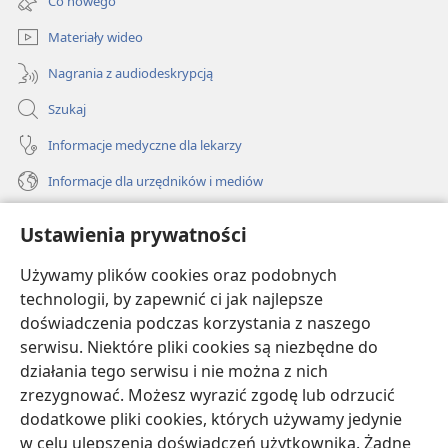
Co nowego
window)
Materiały wideo
Nagrania z audiodeskrypcją
Szukaj
Informacje medyczne dla lekarzy
Informacje dla urzędników i mediów
Pomoc
Ustawienia prywatności
Darowizny
Używamy plików cookies oraz podobnych
(opens
new
technologii, by zapewnić ci jak najlepsze
window)
doświadczenia podczas korzystania z naszego
BIBLIOTEKA INTERNETOWA Strażnicy
(opens
serwisu. Niektóre pliki cookies są niezbędne do
new
®
JW Hub
działania tego serwisu i nie można z nich
window)
(opens
zrezygnować. Możesz wyrazić zgodę lub odrzucić
new
®
JW Library
window)
dodatkowe pliki cookies, których używamy jedynie
w celu ulepszenia doświadczeń użytkownika. Żadne