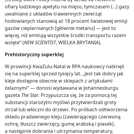
ofiary ludzkiego apetytu na mięso, tymczasem (...) gazy
uwalniane z układów trawiennych zwierząt
hodowlanych stanowią aż 18 procent światowej emisji
gazów cieplarnianych [głównie metanu] — jest to
więcej, niż emitują wszystkie środki transportu razem
wzięte” (
NEW SCIENTIST
, WIELKA BRYTANIA).
Prehistoryczny superklej
W prowincji KwaZulu-Natal w RPA naukowcy natknęli
się na superklej sprzed tysięcy lat. „Jest tak dobry jak
kleje dostępne obecnie w sklepach z artykułami
żelaznymi” — donosi wydawana w Johannesburgu
gazeta
The Star
. Przypuszcza się, że za pomocą tej
substancji starożytni myśliwi przytwierdzali groty
strzał lub włóczni do drzewc. Po próbach odtworzenia
składu pradawnego kleju (zawierającego czerwoną
ochrę, tłuszcz zwierzęcy, gumę arabską i piasek),
a następnie dobrania i utrzymania temperatury,