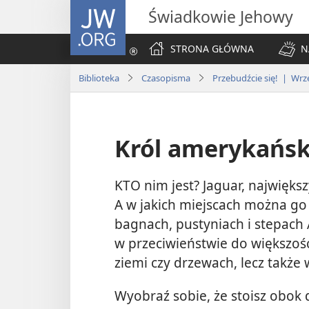
JW.ORG
Świadkowie Jehowy
STRONA GŁÓWNA
N
Biblioteka
Czasopisma
Przebudźcie się! | Wrz
Król amerykańsk
KTO nim jest? Jaguar, najwięk
A w jakich miejscach można go
bagnach, pustyniach i stepach 
w przeciwieństwie do większośc
ziemi czy drzewach, lecz także
Wyobraź sobie, że stoisz obok 