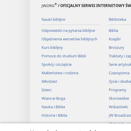
®
JW.ORG
/ OFICJALNY SERWIS INTERNETOWY 
Nauki biblijne
Biblioteka
Odpowiedzi na pytania biblijne
Biblia
Objaśnienia wersetów biblijnych
Książki
Kurs biblijny
Broszury
Pomoce do studium Biblii
Traktaty i za
Spokój i szczęście
Serie artyku
Małżeństwo i rodzina
Czasopisma
Młodzież
Życie i służb
Dzieci
Programy
Wiara w Boga
Skorowidze
Nauka i Biblia
Wskazówki
Historia i Biblia
JW Broadcas
Materiały wi