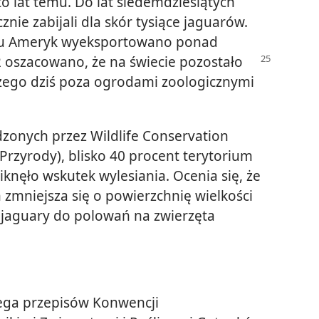
o lat temu. Do lat siedemdziesiątych
nie zabijali dla skór tysiące jaguarów.
bu Ameryk wyeksportowano ponad
02 oszacowano,
że na świecie pozostało
czego dziś poza ogrodami zoologicznymi
zonych przez Wildlife Conservation
rzyrody), blisko 40 procent terytorium
nęło wskutek wylesiania. Ocenia się, że
zmniejsza się o powierzchnię wielkości
o jaguary do polowań na zwierzęta
zega przepisów Konwencji