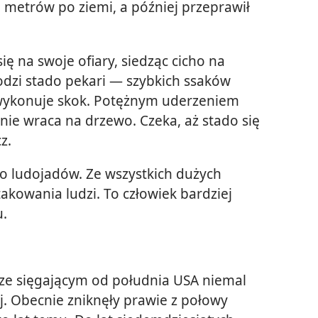
0 metrów po ziemi, a później przeprawił
ię na swoje ofiary, siedząc cicho na
odzi stado pekari — szybkich ssaków
wykonuje skok. Potężnym uderzeniem
znie wraca na drzewo. Czeka, aż stado się
z.
do ludojadów. Ze wszystkich dużych
akowania ludzi. To człowiek bardziej
u.
rze sięgającym od południa USA niemal
. Obecnie zniknęły prawie z połowy