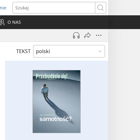
nie
ns
Szukaj
O NAS
dow)
TEKST