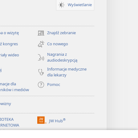
Wyświetlanie
a o wizytę
Znajdź zebranie
(opens
new
ź kongres
Co nowego
window)
Nagrania z
iały wideo
audiodeskrypcją
Informacje medyczne
j
dla lekarzy
macje dla
Pomoc
dników i mediów
owizny
LIOTEKA
®
JW Hub
(opens
ERNETOWA
new
żnicy
window)