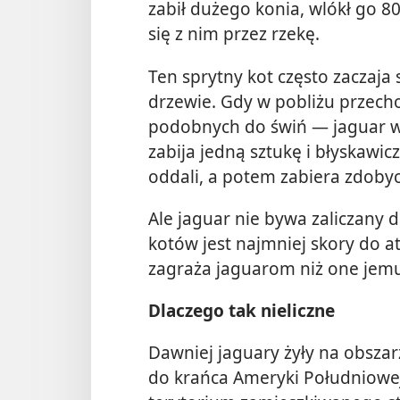
zabił dużego konia, wlókł go 8
się z nim przez rzekę.
Ten sprytny kot często zaczaja s
drzewie. Gdy w pobliżu przech
podobnych do świń — jaguar 
zabija jedną sztukę i błyskawic
oddali, a potem zabiera zdobyc
Ale jaguar nie bywa zaliczany 
kotów jest najmniej skory do at
zagraża jaguarom niż one jem
Dlaczego tak nieliczne
Dawniej jaguary żyły na obsza
do krańca Ameryki Południowej