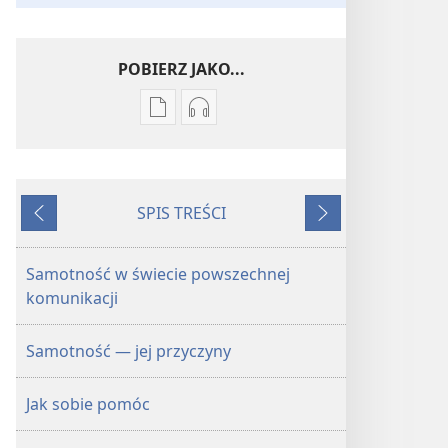
POBIERZ JAKO...
Ustawienia
Ustawienia
pobierania
pobierania
publikacji
nagrań
elektronicznych
audio
SPIS TREŚCI
PRZEBUDŹCIE
PRZEBUDŹCIE
Wstecz
Dalej
SIĘ!
SIĘ!
Wrzesień 2010
Wrzesień 2010
Samotność w świecie powszechnej
komunikacji
Samotność — jej przyczyny
Jak sobie pomóc