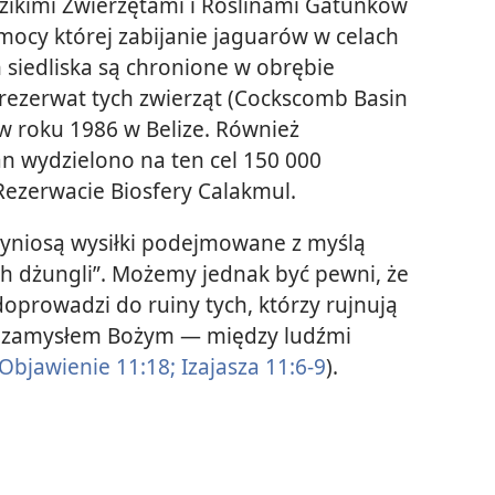
kimi Zwierzętami i Roślinami Gatunków
ocy której zabijanie jaguarów w celach
h siedliska są chronione w obrębie
ezerwat tych zwierząt (Cockscomb Basin
w roku 1986 w Belize. Również
n wydzielono na ten cel 150 000
Rezerwacie Biosfery Calakmul.
rzyniosą wysiłki podejmowane z myślą
ch dżungli”. Możemy jednak być pewni, że
doprowadzi do ruiny tych, którzy rujnują
 z zamysłem Bożym — między ludźmi
Objawienie 11:18;
Izajasza 11:6-9
).