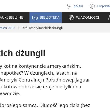
polski
Logowa
Wybór
(ope
języka
new
AUKI BIBLIJNE
BIBLIOTEKA
WIADOMOŚCI
win
esień 2010
Król amerykańskich dżungli
ich dżungli
szy kot na kontynencie amerykańskim.
 napotkać? W dżunglach, lasach, na
Ameryki Centralnej i Południowej. Jaguar
i kotów dobrze się czuje nie tylko na
 w wodzie.
dorosłego samca. Długość jego ciała (bez