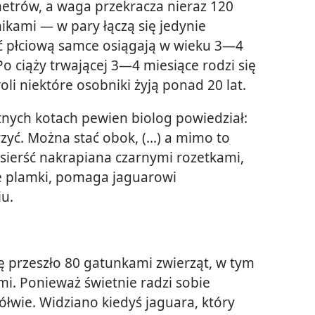
etrów, a waga przekracza nieraz 120
ikami — w pary łączą się jedynie
ć płciową samce osiągają w wieku 3—4
 Po ciąży trwającej 3—4 miesiące rodzi się
li niektóre osobniki żyją ponad 20 lat.
tnych kotach pewien biolog powiedział:
yć. Można stać obok, (...) a mimo to
 sierść nakrapiana czarnymi rozetkami,
e plamki, pomaga jaguarowi
iu.
ię przeszło 80 gatunkami zwierząt, w tym
mi. Ponieważ świetnie radzi sobie
żółwie. Widziano kiedyś jaguara, który