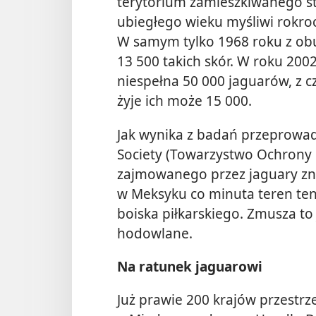
terytorium zamieszkiwanego st
ubiegłego wieku myśliwi rokrocz
W samym tylko 1968 roku z o
13 500 takich skór. W roku 20
niespełna 50 000 jaguarów, z 
żyje ich może 15 000.
Jak wynika z badań przeprowad
Society (Towarzystwo Ochrony P
zajmowanego przez jaguary znik
w Meksyku co minuta teren ten 
boiska piłkarskiego. Zmusza t
hodowlane.
Na ratunek jaguarowi
Już prawie 200 krajów przestr