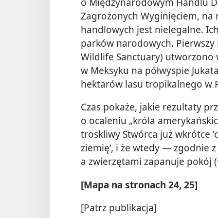
o Międzynarodowym Handlu Dzi
Zagrożonych Wyginięciem, na m
handlowych jest nielegalne. Ic
parków narodowych. Pierwszy r
Wildlife Sanctuary) utworzono 
w Meksyku na półwyspie Jukata
hektarów lasu tropikalnego w 
Czas pokaże, jakie rezultaty p
o ocaleniu „króla amerykański
troskliwy Stwórca już wkrótce ‛
ziemię’, i że wtedy — zgodnie
a zwierzętami zapanuje pokój (
[Mapa na stronach 24, 25]
[Patrz publikacja]