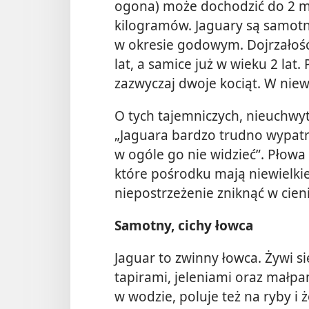
ogona) może dochodzić do 2 m
kilogramów. Jaguary są samotn
w okresie godowym. Dojrzałoś
lat, a samice już w wieku 2 lat.
zazwyczaj dwoje kociąt. W niewo
O tych tajemniczych, nieuchwy
„Jaguara bardzo trudno wypatrz
w ogóle go nie widzieć”. Płowa
które pośrodku mają niewielki
niepostrzeżenie zniknąć w cien
Samotny, cichy łowca
Jaguar to zwinny łowca. Żywi s
tapirami, jeleniami oraz małpa
w wodzie, poluje też na ryby i 