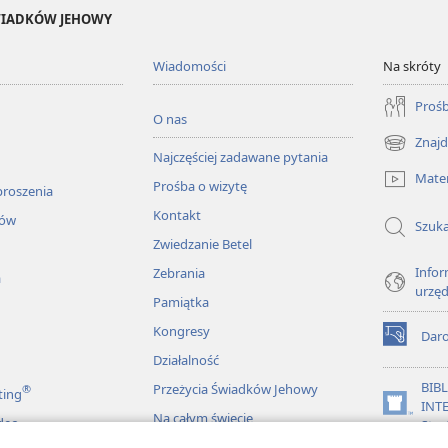
ŚWIADKÓW JEHOWY
Wiadomości
Na skróty
Prośb
O nas
Znajd
(opens
Najczęściej zadawane pytania
new
Mater
Prośba o wizytę
window)
proszenia
Kontakt
łów
Szuka
Zwiedzanie Betel
Infor
Zebrania
a
urzę
Pamiątka
Kongresy
Dar
(opens
Działalność
new
window)
BIB
Przeżycia Świadków Jehowy
®
ting
INT
(opens
Na całym świecie
deo
Stra
new