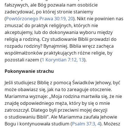
fałszywych, ale Bóg pozwala nam osobiście
zadecydować, po której stronie staniemy
(
Powtórzonego Prawa 30:19, 20
). Nikt nie powinien nas
zmuszać do praktyk religijnych, których nie
akceptujemy, lub do dokonywania wyboru między
religią a rodziną. Czy studiowanie Biblii prowadzi do
rozpadu rodziny? Bynajmniej. Biblia wręcz zachęca
współmałżonków praktykujących różne religie, by
pozostali razem (
1 Koryntian 7:12, 13
).
Pokonywanie strachu
Jeśli studiujesz Biblię z pomocą Świadków Jehowy, być
może obawiasz się, jak na to zareaguje otoczenie.
Mariamma wyznaje: „Moja rodzina martwiła się, że nie
znajdę odpowiedniego męża, który by się o mnie
zatroszczył. Dlatego byli przeciwni mojej decyzji
o studiowaniu Biblii”. Ale Mariamma zaufała Jehowie
Bogu i kontynuowała studium (
Psalm 37:3, 4
). Możesz