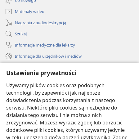
Co nowego
window)
Materiały wideo
Nagrania z audiodeskrypcją
Szukaj
Informacje medyczne dla lekarzy
Informacje dla urzędników i mediów
Pomoc
Ustawienia prywatności
Darowizny
Używamy plików cookies oraz podobnych
(opens
new
technologii, by zapewnić ci jak najlepsze
window)
doświadczenia podczas korzystania z naszego
BIBLIOTEKA INTERNETOWA Strażnicy
(opens
serwisu. Niektóre pliki cookies są niezbędne do
new
®
JW Hub
działania tego serwisu i nie można z nich
window)
(opens
zrezygnować. Możesz wyrazić zgodę lub odrzucić
new
®
JW Library
window)
dodatkowe pliki cookies, których używamy jedynie
w celu ulepszenia doświadczeń użytkownika. Żadne