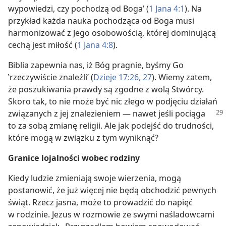
wypowiedzi, czy pochodzą od Boga’ (
1 Jana 4:1
). Na
przykład każda nauka pochodząca od Boga musi
harmonizować z Jego osobowością, której dominującą
cechą jest miłość (
1 Jana 4:8
).
Biblia zapewnia nas, iż Bóg pragnie, byśmy Go
‛rzeczywiście znaleźli’ (
Dzieje 17:26, 27
). Wiemy zatem,
że poszukiwania prawdy są zgodne z wolą Stwórcy.
Skoro tak, to nie może być nic złego w podjęciu działań
związanych
z jej znalezieniem — nawet jeśli pociąga
to za sobą zmianę religii. Ale jak podejść do trudności,
które mogą w związku z tym wyniknąć?
Granice lojalności wobec rodziny
Kiedy ludzie zmieniają swoje wierzenia, mogą
postanowić, że już więcej nie będą obchodzić pewnych
świąt. Rzecz jasna, może to prowadzić do napięć
w rodzinie. Jezus w rozmowie ze swymi naśladowcami