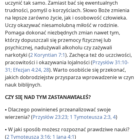
uczynić tak samo. Zamiast bać się ewentualnych
trudności, pomyśl o korzyściach. Słowo Boże zmienia
na lepsze zarówno życie, jak i osobowość człowieka.
Uczy okazywać niesamolubną miłość w rodzinie.
Pomaga dokonać niezbędnych zmian nawet tym,
którzy dopuszczali się przemocy fizycznej lub
psychicznej, nadużywali alkoholu czy zażywali
narkotyki (
2 Koryntian 7:1
). Zachęca też do uczciwości,
pracowitości i okazywania lojalności (
Przysłów 31:10-
31;
Efezjan 4:24,
28
). Warto osobiście się przekonać,
jakich dobrodziejstw przysparza wprowadzenie w czyn
nauk biblijnych.
CZY SIĘ NAD TYM ZASTANAWIAŁEŚ?
▪ Dlaczego powinieneś przeanalizować swoje
wierzenia? (
Przysłów 23:23;
1 Tymoteusza 2:3, 4
)
▪ W jaki sposób możesz rozpoznać prawdziwe nauki?
(
2 Tymoteusza 3:16;
1 Jana 4:1
)