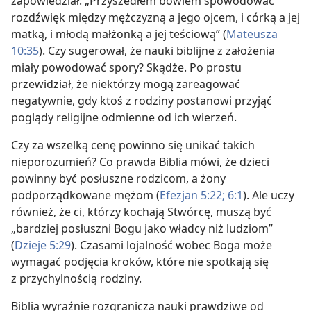
zapowiedział: „Przyszedłem bowiem spowodować
rozdźwięk między mężczyzną a jego ojcem, i córką a jej
matką, i młodą małżonką a jej teściową” (
Mateusza
10:35
). Czy sugerował, że nauki biblijne z założenia
miały powodować spory? Skądże. Po prostu
przewidział, że niektórzy mogą zareagować
negatywnie, gdy ktoś z rodziny postanowi przyjąć
poglądy religijne odmienne od ich wierzeń.
Czy za wszelką cenę powinno się unikać takich
nieporozumień? Co prawda Biblia mówi, że dzieci
powinny być posłuszne rodzicom, a żony
podporządkowane mężom (
Efezjan 5:22;
6:1
). Ale uczy
również, że ci, którzy kochają Stwórcę, muszą być
„bardziej posłuszni Bogu jako władcy niż ludziom”
(
Dzieje 5:29
). Czasami lojalność wobec Boga może
wymagać podjęcia kroków, które nie spotkają się
z przychylnością rodziny.
Biblia wyraźnie rozgranicza nauki prawdziwe od