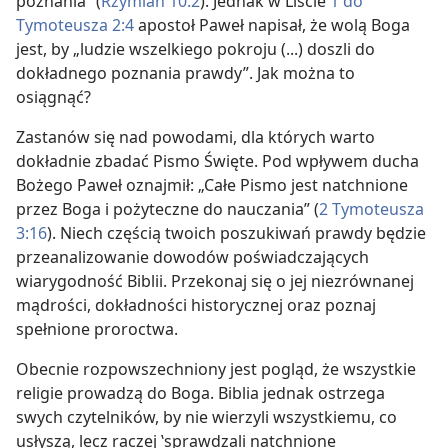
poznania” (
Rzymian 10:2
). Jednak w Liście
1 do
Tymoteusza 2:4
apostoł Paweł napisał, że wolą Boga
jest, by „ludzie wszelkiego pokroju (...) doszli do
dokładnego poznania prawdy”. Jak można to
osiągnąć?
Zastanów się nad powodami, dla których warto
dokładnie zbadać Pismo Święte. Pod wpływem ducha
Bożego Paweł oznajmił: „Całe Pismo jest natchnione
przez Boga i pożyteczne do nauczania” (
2 Tymoteusza
3:16
). Niech częścią twoich poszukiwań prawdy będzie
przeanalizowanie dowodów poświadczających
wiarygodność Biblii. Przekonaj się o jej niezrównanej
mądrości, dokładności historycznej oraz poznaj
spełnione proroctwa.
Obecnie rozpowszechniony jest pogląd, że wszystkie
religie prowadzą do Boga. Biblia jednak ostrzega
swych czytelników, by nie wierzyli wszystkiemu, co
usłyszą, lecz raczej ‛sprawdzali natchnione