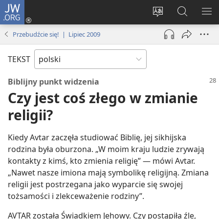
JW.ORG
Logowanie
(opens
Wybór
Szukaj
PO
new
języka
na
ME
Przebudźcie się! | Lipiec 2009
window)
JW.ORG
TEKST
Biblijny punkt widzenia
Czy jest coś złego w zmianie
religii?
Kiedy Avtar zaczęła studiować Biblię, jej sikhijska
rodzina była oburzona. „W moim kraju ludzie zrywają
kontakty z kimś, kto zmienia religię” — mówi Avtar.
„Nawet nasze imiona mają symbolikę religijną. Zmiana
religii jest postrzegana jako wyparcie się swojej
tożsamości i zlekceważenie rodziny”.
AVTAR została Świadkiem Jehowy. Czy postąpiła źle,