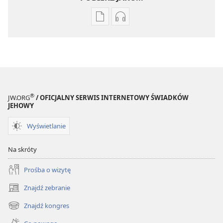
Ustawienia
Ustawienia
pobierania
pobierania
publikacji
nagrań
elektronicznych
audio
PRZEBUDŹCIE
PRZEBUDŹCIE
SIĘ!
SIĘ!
Lipiec 2009
Lipiec 2009
®
JW.ORG
/ OFICJALNY SERWIS INTERNETOWY ŚWIADKÓW
JEHOWY
Wyświetlanie
Na skróty
Prośba o wizytę
Znajdź zebranie
(opens
new
Znajdź kongres
(opens
window)
new