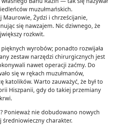
a własnego Banu Razin — tak się nazywał
osiedleńców muzułmańskich.
 Maurowie, Żydzi i chrześcijanie,
anując się nawzajem. Nic dziwnego, że
większy rozkwit.
 z pięknych wyrobów; ponadto rozwijała
ny zestaw narzędzi chirurgicznych jest
okonywali nawet operacji zaćmy. Do
owało się w rękach muzułmanów,
ę katolików. Warto zauważyć, że był to
rii Hiszpanii, gdy do takiej przemiany
krwi.
iaj? Ponieważ nie dobudowano nowych
j średniowieczny charakter.