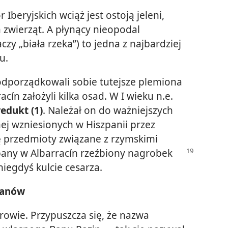
 Iberyjskich wciąż jest ostoją jeleni,
 zwierząt. A płynący nieopodal
zy „biała rzeka”) to jedna z najbardziej
u.
odporządkowali sobie tutejsze plemiona
cín założyli kilka osad. W I wieku n.e.
edukt (1)
. Należał on do ważniejszych
ej wzniesionych w Hiszpanii przez
ę przedmioty związane z rzymskimi
opany
w Albarracín rzeźbiony nagrobek
iegdyś kulcie cesarza.
manów
urowie. Przypuszcza się, że nazwa