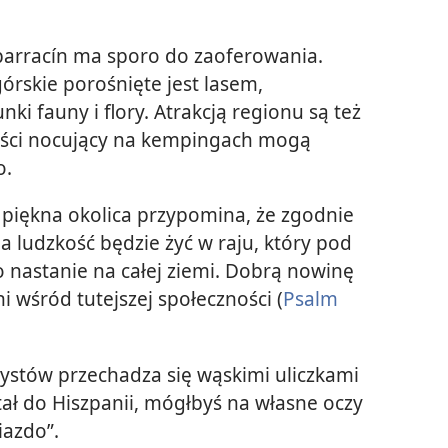
barracín ma sporo do zaoferowania.
órskie porośnięte jest lasem,
i fauny i flory. Atrakcją regionu są też
ryści nocujący na kempingach mogą
o.
iękna okolica przypomina, że zgodnie
a ludzkość będzie żyć w raju, który pod
nastanie na całej ziemi. Dobrą nowinę
i wśród tutejszej społeczności (
Psalm
urystów przechadza się wąskimi uliczkami
tał do Hiszpanii, mógłbyś na własne oczy
iazdo”.