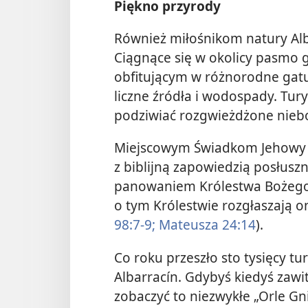
Piękno przyrody
Również miłośnikom natury Al
Ciągnące się w okolicy pasmo g
obfitującym w różnorodne gatunk
liczne źródła i wodospady. Tu
podziwiać rozgwieżdżone nieb
Miejscowym Świadkom Jehowy p
z biblijną zapowiedzią posłuszn
panowaniem Królestwa Bożego 
o tym Królestwie rozgłaszają on
98:7-9;
Mateusza 24:14
).
Co roku przeszło sto tysięcy t
Albarracín. Gdybyś kiedyś zawi
zobaczyć to niezwykłe „Orle Gn