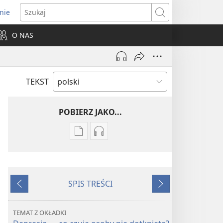
nie
ns
Szukaj
O NAS
dow)
TEKST
POBIERZ JAKO...
Ustawienia
Ustawienia
pobierania
pobierania
publikacji
nagrań
elektronicznych
audio
SPIS TREŚCI
PRZEBUDŹCIE
PRZEBUDŹCIE
Wstecz
Dalej
SIĘ!
SIĘ!
Lipiec 2009
Lipiec 2009
TEMAT Z OKŁADKI