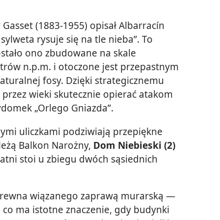
y Gasset (1883-1955) opisał Albarracín
sylweta rysuje się na tle nieba”. To
zostało ono zbudowane na skale
trów n.p.m. i otoczone jest przepastnym
turalnej fosy. Dzięki strategicznemu
 przez wieki skutecznie opierać atakom
zydomek „Orlego Gniazda”.
ymi uliczkami podziwiają przepiękne
ależą Balkon Narożny,
Dom Niebieski (2)
tatni stoi u zbiegu dwóch sąsiednich
ewna wiązanego zaprawą murarską —
 co ma istotne znaczenie, gdy budynki