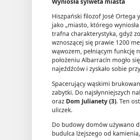
Wyniosła sylweta miasta
Hiszpański filozof José Ortega 
jako „miasto, którego wyniosła 
trafna charakterystyka, gdyż 
wznoszącej się prawie 1200 me
wąwozem, pełniącym funkcję na
położeniu Albarracín mogło się
najeźdźców i zyskało sobie pr
Spacerujący wąskimi brukowan
zabytki. Do najsłynniejszych n
oraz
Dom Julianety (3)
. Ten os
uliczek.
Do budowy domów używano dr
budulca lżejszego od kamienia,