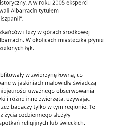
istoryczny. A w roku 2005 eksperci
wali Albarracín tytułem
iszpanii”.
zkańców i leży w górach środkowej
lbarracín. W okolicach miasteczka płynie
zielonych łąk.
bfitowały w zwierzynę łowną, co
ane w jaskiniach malowidła świadczą
 umiejętności uważnego obserwowania
ki i różne inne zwierzęta, używając
zez badaczy tylko w tym regionie. Te
z życia codziennego służyły
otkań religijnych lub świeckich.