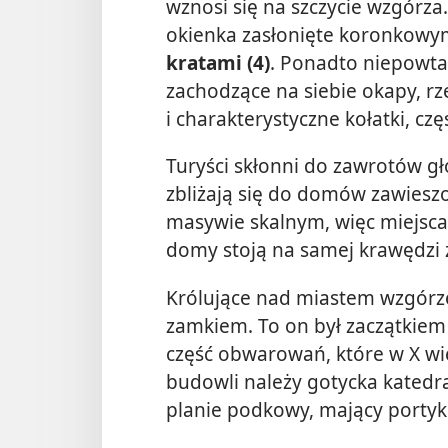
wznosi się na szczycie wzgórza
okienka zasłonięte koronkowym
kratami (4)
. Ponadto niepowta
zachodzące na siebie okapy, r
i charakterystyczne kołatki, czę
Turyści skłonni do zawrotów gł
zbliżają się do domów zawiesz
masywie skalnym, więc miejsca
domy stoją na samej krawędzi 
Królujące nad miastem wzgórz
zamkiem. To on był zaczątkiem
część obwarowań, które w X wi
budowli należy gotycka katedra
planie podkowy, mający portyk