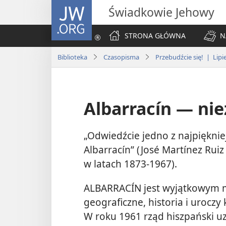
JW.ORG
Świadkowie Jehowy
STRONA GŁÓWNA
N
Biblioteka
Czasopisma
Przebudźcie się! | Lipi
Albarracín — nie
„Odwiedźcie jedno z najpięknie
Albarracín” (José Martínez Ruiz 
w latach 1873-1967).
ALBARRACÍN jest wyjątkowym mi
geograficzne, historia i urocz
W roku 1961 rząd hiszpański u