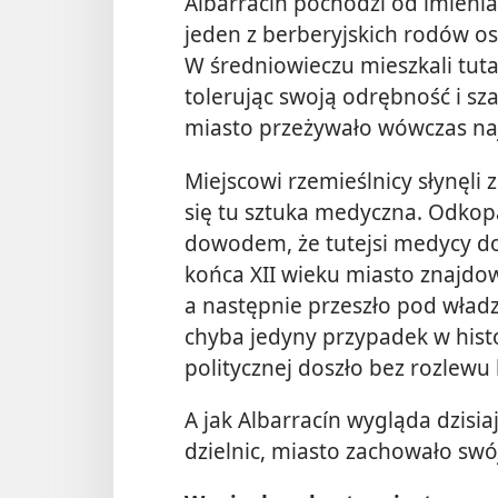
Albarracín pochodzi od imieni
jeden z berberyjskich rodów 
W średniowieczu mieszkali tutaj
tolerując swoją odrębność i sz
miasto przeżywało wówczas naj
Miejscowi rzemieślnicy słynęli
się tu sztuka medyczna. Odkopa
dowodem, że tutejsi medycy d
końca XII wieku miasto znajd
a następnie przeszło pod władz
chyba jedyny przypadek w histo
politycznej doszło bez rozlewu 
A jak Albarracín wygląda dzis
dzielnic, miasto zachowało swó