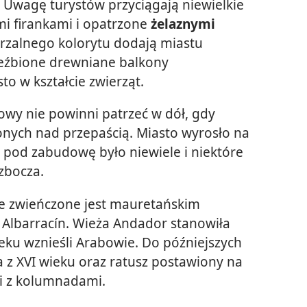
. Uwagę turystów przyciągają niewielkie
i firankami i opatrzone
żelaznymi
rzalnego kolorytu dodają miastu
zeźbione drewniane balkony
sto w kształcie zwierząt.
owy nie powinni patrzeć w dół, gdy
onych nad przepaścią. Miasto wyrosło na
 pod zabudowę było niewiele i niektóre
zbocza.
e zwieńczone jest mauretańskim
 Albarracín. Wieża Andador stanowiła
eku wznieśli Arabowie. Do późniejszych
 z XVI wieku oraz ratusz postawiony na
i z kolumnadami.