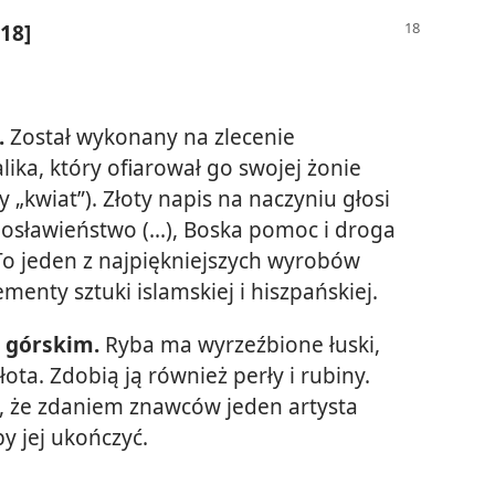
 18]
.
Został wykonany na zlecenie
ka, który ofiarował go swojej żonie
y „kwiat”). Złoty napis na naczyniu głosi
osławieństwo (...), Boska pomoc i droga
 To jeden z najpiękniejszych wyrobów
menty sztuki islamskiej i hiszpańskiej.
e górskim.
Ryba ma wyrzeźbione łuski,
łota. Zdobią ją również perły i rubiny.
, że zdaniem znawców jeden artysta
by jej ukończyć.