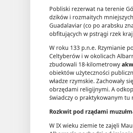
Pobliski rezerwat na terenie Gór
dzików i rozmaitych mniejszych
Guadalaviar (co po arabsku znac
obfitujących w pstrągi rzek kraj
W roku 133 p.n.e. Rzymianie p
Celtyberów i w okolicach Albarra
zbudowali 18-kilometrowy
akw
obiektów użyteczności publiczn
władze rzymskie. Zachowały si
obrzędami religijnymi. A odk
świadczy o praktykowanym tu n
Rozkwit pod rządami muzuł
W IX wieku ziemie te zajęli Ma