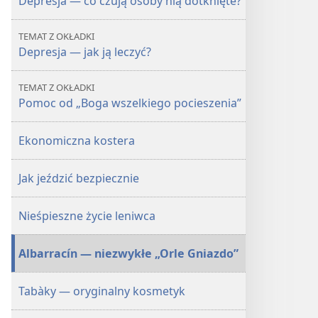
Depresja — co czują osoby nią dotknięte?
TEMAT Z OKŁADKI
Depresja — jak ją leczyć?
TEMAT Z OKŁADKI
Pomoc od „Boga wszelkiego pocieszenia”
Ekonomiczna kostera
Jak jeździć bezpiecznie
Nieśpieszne życie leniwca
Albarracín — niezwykłe „Orle Gniazdo”
Tabàky — oryginalny kosmetyk