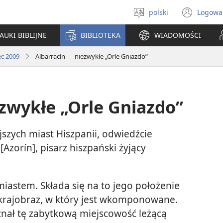
polski
Logowa
Wybór
(ope
języka
new
AUKI BIBLIJNE
BIBLIOTEKA
WIADOMOŚCI
win
ec 2009
Albarracín — niezwykłe „Orle Gniazdo”
zwykłe „Orle Gniazdo”
jszych miast Hiszpanii, odwiedźcie
[Azorín], pisarz hiszpański żyjący
astem. Składa się na to jego położenie
y krajobraz, w który jest wkomponowane.
znał tę zabytkową miejscowość leżącą