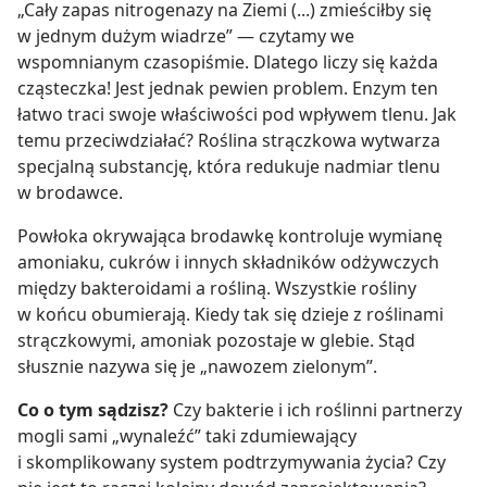
„Cały zapas nitrogenazy na Ziemi (...) zmieściłby się
w jednym dużym wiadrze” — czytamy we
wspomnianym czasopiśmie. Dlatego liczy się każda
cząsteczka! Jest jednak pewien problem. Enzym ten
łatwo traci swoje właściwości pod wpływem tlenu. Jak
temu przeciwdziałać? Roślina strączkowa wytwarza
specjalną substancję, która redukuje nadmiar tlenu
w brodawce.
Powłoka okrywająca brodawkę kontroluje wymianę
amoniaku, cukrów i innych składników odżywczych
między bakteroidami a rośliną. Wszystkie rośliny
w końcu obumierają. Kiedy tak się dzieje z roślinami
strączkowymi, amoniak pozostaje w glebie. Stąd
słusznie nazywa się je „nawozem zielonym”.
Co o tym sądzisz?
Czy bakterie i ich roślinni partnerzy
mogli sami „wynaleźć” taki zdumiewający
i skomplikowany system podtrzymywania życia? Czy