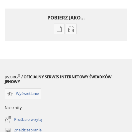
POBIERZ JAKO...
Ustawienia
Ustawienia
pobierania
pobierania
publikacji
nagrań
elektronicznych
audio
PRZEBUDŹCIE
PRZEBUDŹCIE
SIĘ!
SIĘ!
Sierpień 2008
Sierpień 2008
®
JW.ORG
/ OFICJALNY SERWIS INTERNETOWY ŚWIADKÓW
JEHOWY
Wyświetlanie
Na skróty
Prośba o wizytę
Znajdź zebranie