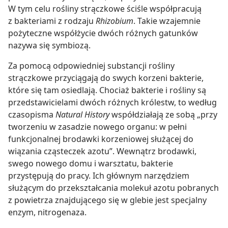
W tym celu rośliny strączkowe ściśle współpracują
z bakteriami z rodzaju
Rhizobium
. Takie wzajemnie
pożyteczne współżycie dwóch różnych gatunków
nazywa się symbiozą.
Za pomocą odpowiedniej substancji rośliny
strączkowe przyciągają do swych korzeni bakterie,
które się tam osiedlają. Chociaż bakterie i rośliny są
przedstawicielami dwóch różnych królestw, to według
czasopisma
Natural History
współdziałają ze sobą „przy
tworzeniu w zasadzie nowego organu: w pełni
funkcjonalnej brodawki korzeniowej służącej do
wiązania cząsteczek azotu”. Wewnątrz brodawki,
swego nowego domu i warsztatu, bakterie
przystępują do pracy. Ich głównym narzędziem
służącym do przekształcania molekuł azotu pobranych
z powietrza znajdującego się w glebie jest specjalny
enzym, nitrogenaza.