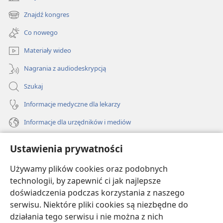
(opens
new
Znajdź kongres
(opens
window)
new
Co nowego
window)
Materiały wideo
Nagrania z audiodeskrypcją
Szukaj
Informacje medyczne dla lekarzy
Informacje dla urzędników i mediów
Pomoc
Ustawienia prywatności
Darowizny
Używamy plików cookies oraz podobnych
(opens
new
technologii, by zapewnić ci jak najlepsze
window)
doświadczenia podczas korzystania z naszego
BIBLIOTEKA INTERNETOWA Strażnicy
(opens
serwisu. Niektóre pliki cookies są niezbędne do
new
®
JW Hub
działania tego serwisu i nie można z nich
window)
(opens