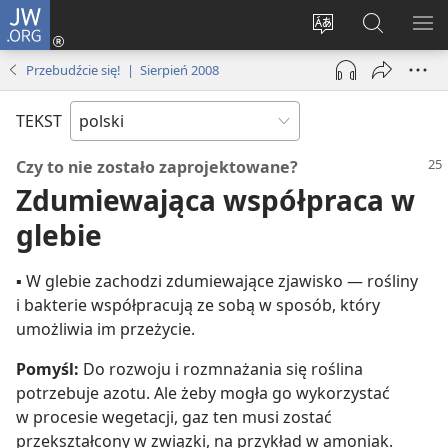
JW.ORG
Logowanie
(opens
Wybór
Szukaj
PO
new
języka
na
ME
Przebudźcie się! | Sierpień 2008
window)
JW.ORG
TEKST
Czy to nie zostało zaprojektowane?
Zdumiewająca współpraca w
glebie
▪ W glebie zachodzi zdumiewające zjawisko — rośliny
i bakterie współpracują ze sobą w sposób, który
umożliwia im przeżycie.
Pomyśl:
Do rozwoju i rozmnażania się roślina
potrzebuje azotu. Ale żeby mogła go wykorzystać
w procesie wegetacji, gaz ten musi zostać
przekształcony w związki, na przykład w amoniak.