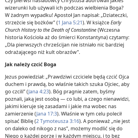
Czy pierwsi naśladowcy Chrystusa adorowali jakieś
wizerunki lub używali ich podczas wielbienia Boga?
W żadnym wypadku! Apostoł Jan napisał: „Dziateczki,
strzeżcie się bożków” (
1 Jana 5:21
). W książce
Early
Church History to the Death of Constantine
(Wczesna
historia Kościoła aż do śmierci Konstantyna) czytamy:
„Dla pierwszych chrześcijan nie istniało nic bardziej
odrażającego niż kult obrazów”.
Jak należy czcić Boga
Jezus powiedział: „Prawdziwi czciciele będą czcić Ojca
duchem i prawdą, bo właśnie takich szuka Ojciec, aby
go czcili” (
Jana 4:23
). Bóg pragnie zatem, byśmy
poznali, jaką jest osobą — co lubi, a czego nienawidzi,
jakimi kieruje się zasadami i jakie ma wobec nas
zamierzenie (
Jana 17:3
). Właśnie w tym celu polecił
spisać Biblię (
2 Tymoteusza 3:16
). A ponieważ „nie jest
on daleko od nikogo z nas”, możemy modlić się do
Niego o każdej porze i w każdym miejscu, i to bez