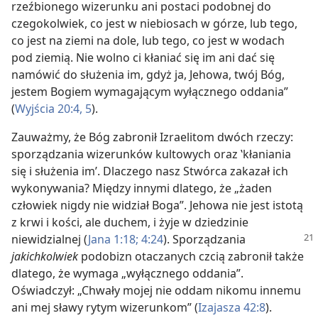
rzeźbionego wizerunku ani postaci podobnej do
czegokolwiek, co jest w niebiosach w górze, lub tego,
co jest na ziemi na dole, lub tego, co jest w wodach
pod ziemią. Nie wolno ci kłaniać się im ani dać się
namówić do służenia im, gdyż ja, Jehowa, twój Bóg,
jestem Bogiem wymagającym wyłącznego oddania”
(
Wyjścia 20:4, 5
).
Zauważmy, że Bóg zabronił Izraelitom dwóch rzeczy:
sporządzania wizerunków kultowych oraz ‛kłaniania
się i służenia im’. Dlaczego nasz Stwórca zakazał ich
wykonywania? Między innymi dlatego, że „żaden
człowiek nigdy nie widział Boga”. Jehowa nie jest istotą
z krwi i kości, ale duchem, i żyje w dziedzinie
niewidzialnej (
Jana 1:18;
4:24
). Sporządzania
jakichkolwiek
podobizn otaczanych czcią zabronił także
dlatego, że wymaga „wyłącznego oddania”.
Oświadczył: „Chwały mojej nie oddam nikomu innemu
ani mej sławy rytym wizerunkom” (
Izajasza 42:8
).