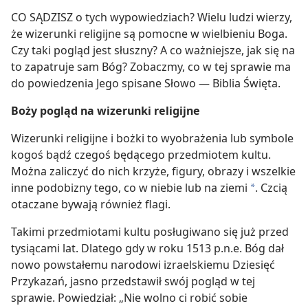
CO SĄDZISZ o tych wypowiedziach? Wielu ludzi wierzy,
że wizerunki religijne są pomocne w wielbieniu Boga.
Czy taki pogląd jest słuszny? A co ważniejsze, jak się na
to zapatruje sam Bóg? Zobaczmy, co w tej sprawie ma
do powiedzenia Jego spisane Słowo — Biblia Święta.
Boży pogląd na wizerunki religijne
Wizerunki religijne i bożki to wyobrażenia lub symbole
kogoś bądź czegoś będącego przedmiotem kultu.
Można zaliczyć do nich krzyże, figury, obrazy i wszelkie
inne podobizny tego, co w niebie lub na ziemi
. Czcią
*
otaczane bywają również flagi.
Takimi przedmiotami kultu posługiwano się już przed
tysiącami lat. Dlatego gdy w roku 1513 p.n.e. Bóg dał
nowo powstałemu narodowi izraelskiemu Dziesięć
Przykazań, jasno przedstawił swój pogląd w tej
sprawie. Powiedział: „Nie wolno ci robić sobie