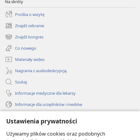
Na skróty
Prośba o wizytę
Znajdź zebranie
(opens
new
Znajdź kongres
(opens
window)
new
Co nowego
window)
Materiały wideo
Nagrania z audiodeskrypcją
Szukaj
Informacje medyczne dla lekarzy
Informacje dla urzędników i mediów
Pomoc
Ustawienia prywatności
Darowizny
Używamy plików cookies oraz podobnych
(opens
new