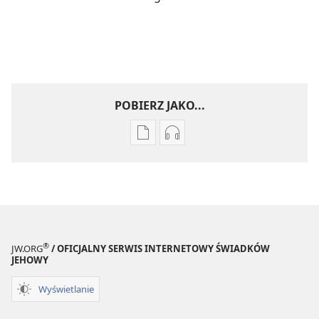
POBIERZ JAKO...
Ustawienia
Ustawienia
pobierania
pobierania
publikacji
nagrań
elektronicznych
audio
PRZEBUDŹCIE
PRZEBUDŹCIE
SIĘ!
SIĘ!
Sierpień 2008
Sierpień 2008
®
JW.ORG
/ OFICJALNY SERWIS INTERNETOWY ŚWIADKÓW
JEHOWY
Wyświetlanie