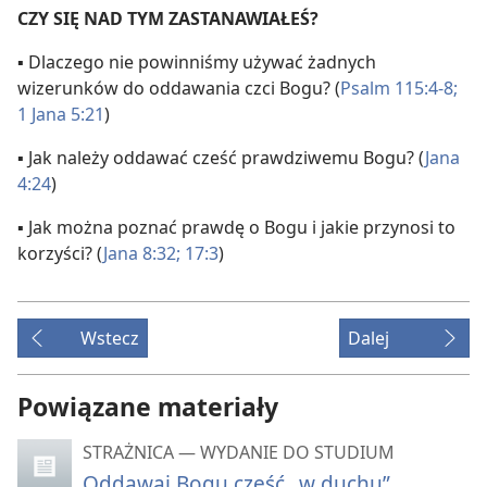
CZY SIĘ NAD TYM ZASTANAWIAŁEŚ?
▪ Dlaczego nie powinniśmy używać żadnych
wizerunków do oddawania czci Bogu? (
Psalm 115:4-8;
1 Jana 5:21
)
▪ Jak należy oddawać cześć prawdziwemu Bogu? (
Jana
4:24
)
▪ Jak można poznać prawdę o Bogu i jakie przynosi to
korzyści? (
Jana 8:32;
17:3
)
Wstecz
Dalej
Powiązane materiały
STRAŻNICA — WYDANIE DO STUDIUM
Oddawaj Bogu cześć „w duchu”