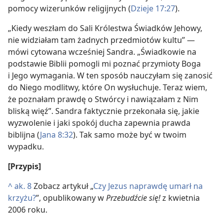
pomocy wizerunków religijnych (
Dzieje 17:27
).
„Kiedy weszłam do Sali Królestwa Świadków Jehowy,
nie widziałam tam żadnych przedmiotów kultu” —
mówi cytowana wcześniej Sandra. „Świadkowie na
podstawie Biblii pomogli mi poznać przymioty Boga
i Jego wymagania. W ten sposób nauczyłam się zanosić
do Niego modlitwy, które On wysłuchuje. Teraz wiem,
że poznałam prawdę o Stwórcy i nawiązałam z Nim
bliską więź”. Sandra faktycznie przekonała się, jakie
wyzwolenie i jaki spokój ducha zapewnia prawda
biblijna (
Jana 8:32
). Tak samo może być w twoim
wypadku.
[Przypis]
^
ak. 8
Zobacz artykuł „
Czy Jezus naprawdę umarł na
krzyżu?
”, opublikowany w
Przebudźcie się!
z kwietnia
2006 roku.