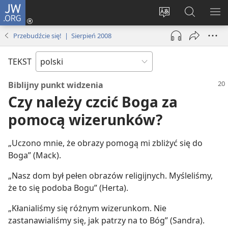
JW.ORG
Logowanie
(opens
Wybór
Szukaj
PO
new
języka
na
ME
Przebudźcie się! | Sierpień 2008
window)
JW.ORG
TEKST
Biblijny punkt widzenia
Czy należy czcić Boga za
pomocą wizerunków?
„Uczono mnie, że obrazy pomogą mi zbliżyć się do
Boga” (Mack).
„Nasz dom był pełen obrazów religijnych. Myśleliśmy,
że to się podoba Bogu” (Herta).
„Kłanialiśmy się różnym wizerunkom. Nie
zastanawialiśmy się, jak patrzy na to Bóg” (Sandra).