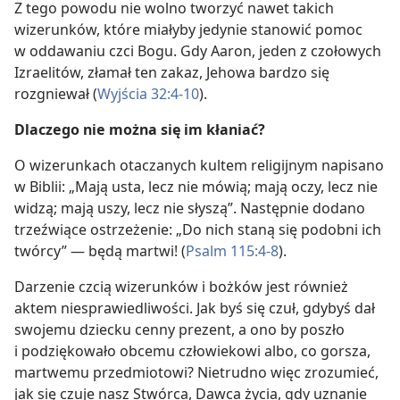
Z tego powodu nie wolno tworzyć nawet takich
wizerunków, które miałyby jedynie stanowić pomoc
w oddawaniu czci Bogu. Gdy Aaron, jeden z czołowych
Izraelitów, złamał ten zakaz, Jehowa bardzo się
rozgniewał (
Wyjścia 32:4-10
).
Dlaczego nie można się im kłaniać?
O wizerunkach otaczanych kultem religijnym napisano
w Biblii: „Mają usta, lecz nie mówią; mają oczy, lecz nie
widzą; mają uszy, lecz nie słyszą”. Następnie dodano
trzeźwiące ostrzeżenie: „Do nich staną się podobni ich
twórcy” — będą martwi! (
Psalm 115:4-8
).
Darzenie czcią wizerunków i bożków jest również
aktem niesprawiedliwości. Jak byś się czuł, gdybyś dał
swojemu dziecku cenny prezent, a ono by poszło
i podziękowało obcemu człowiekowi albo, co gorsza,
martwemu przedmiotowi? Nietrudno więc zrozumieć,
jak się czuje nasz Stwórca, Dawca życia, gdy uznanie