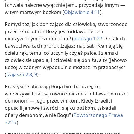
i chwała należne wyłącznie Jemu przypadają innym —
w tym martwym bożkom (
Objawienie 4:11
).
Pomyśl też, jak poniżające dla człowieka, stworzonego
przecież na obraz Boży, jest oddawanie czci
nieożywionym przedmiotom! (
Rodzaju 1:27
). O takich
bałwochwalcach prorok Izajasz napisał: „Kłaniają się
dziełu rąk, temu, co uczyniły czyjeś palce. I ziemski
człowiek się upadla, i człowiek się poniża, a ty [Jehowo
Boże] w żadnym wypadku nie możesz im przebaczyć”
(
Izajasza 2:8, 9
).
Praktyki te obrażają Boga tym bardziej, że
w rzeczywistości są równoznaczne z oddawaniem czci
demonom — Jego przeciwnikom. Kiedy Izraelici
opuścili Jehowę i zwrócili się ku bożkom, „składali
ofiary demonom, a nie Bogu” (
Powtórzonego Prawa
32:17
).