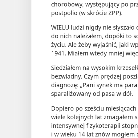
chorobowy, występujący po prz
postpolio (w skrócie ZPP).
WIELU ludzi nigdy nie słyszało
do nich należałem, dopóki to s
życiu. Ale żeby wyjaśnić, jaki 
1941. Miałem wtedy mniej więce
Siedziałem na wysokim krzeseł
bezwładny. Czym prędzej poszła
diagnozę: „Pani synek ma parali
sparaliżowany od pasa w dół.
Dopiero po sześciu miesiącach 
wiele kolejnych lat zmagałem s
intensywnej fizykoterapii sto
i w wieku 14 lat znów mogłem c