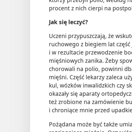
procent z nich cierpi na postpol
Jak się leczyć?
Uczeni przypuszczają, że wskute
ruchowego z biegiem lat częś
i w rezultacie przewodzenie b
mięśniowych zanika. Żeby spowo
chorowali na polio, powinni d
mięśni. Część lekarzy zaleca u
kul, wózków inwalidzkich czy sk
okazały się aparaty ortopedycz
też zrobione na zamówienie bu
i chroniące mnie przed upadki
Pożądana może być także umiar