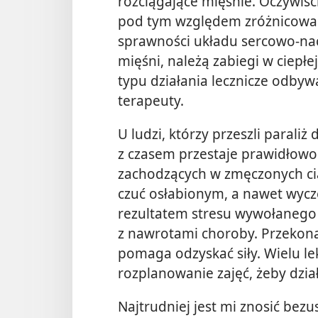
rozciągające mięśnie. Oczywiś
pod tym względem zróżnicowa
sprawności układu sercowo-nac
mięśni, należą zabiegi w ciepłe
typu działania lecznicze odbywa
terapeuty.
U ludzi, którzy przeszli paraliż
z czasem przestaje prawidłowo
zachodzących w zmęczonych ci
czuć osłabionym, a nawet wyc
rezultatem stresu wywołanego
z nawrotami choroby. Przekona
pomaga odzyskać siły. Wielu le
rozplanowanie zajęć, żeby dzia
Najtrudniej jest mi znosić bez