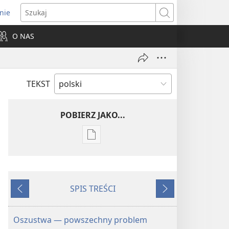
nie
ns
Szukaj
O NAS
dow)
TEKST
POBIERZ JAKO...
Ustawienia
pobierania
publikacji
elektronicznych
SPIS TREŚCI
PRZEBUDŹCIE
Wstecz
Dalej
SIĘ!
22 lipca
Oszustwa — powszechny problem
2004