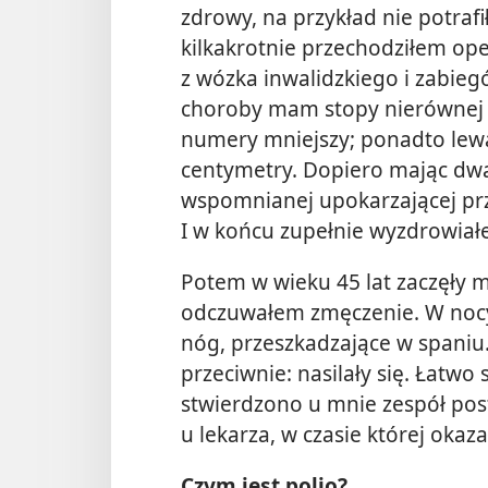
zdrowy, na przykład nie potra
kilkakrotnie przechodziłem ope
z wózka inwalidzkiego i zabieg
choroby mam stopy nierównej wi
numery
mniejszy; ponadto lew
centymetry. Dopiero mając dwad
wspomnianej upokarzającej pr
I w końcu zupełnie wyzdrowiałe
Potem w wieku 45 lat zaczęły 
odczuwałem zmęczenie. W noc
nóg, przeszkadzające w spaniu
przeciwnie: nasilały się. Łatw
stwierdzono u mnie zespół post
u lekarza, w czasie której okaza
Czym jest polio?