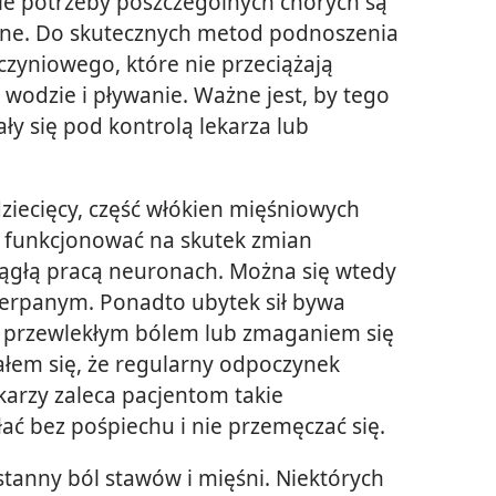
cie potrzeby poszczególnych chorych są
ne. Do skutecznych metod podnoszenia
zyniowego, które nie przeciążają
j wodzie i pływanie. Ważne jest, by tego
ły się pod kontrolą lekarza lub
 dziecięcy, część włókien mięśniowych
 funkcjonować na skutek zmian
ągłą pracą neuronach. Można się wtedy
zerpanym. Ponadto ubytek sił bywa
 przewlekłym bólem lub zmaganiem się
łem się, że regularny odpoczynek
karzy zaleca pacjentom takie
łać bez pośpiechu i nie przemęczać się.
ustanny ból stawów i mięśni. Niektórych