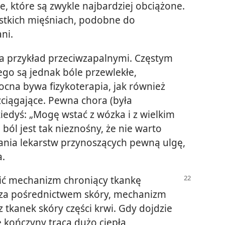
e, które są zwykle najbardziej obciążone.
ystkich mięśniach, podobne do
ni.
a przykład przeciwzapalnymi. Częstym
go są jednak bóle przewlekłe,
cna bywa fizykoterapia, jak również
zciągające. Pewna chora (była
kiedyś: „Mogę wstać z wózka i z wielkim
 ból jest tak nieznośny, że nie warto
ania lekarstw przynoszących pewną ulgę,
a.
ić mechanizm chroniący tkankę
a za pośrednictwem skóry, mechanizm
tkanek skóry części krwi. Gdy dojdzie
 kończyny tracą dużo ciepła