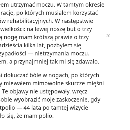
fiłem utrzymać moczu. W tamtym okresie
racje, po których musiałem korzystać
ów rehabilitacyjnych. W następstwie
elkości: na lewej noszę but o trzy
ą nogę mam krótszą prawie o trzy
zieścia kilka lat, pozbyłem się
zypadłości — nietrzymania moczu.
m, a przynajmniej tak mi się zdawało.
mi dokuczać bóle w nogach, po których
y miewałem mimowolne skurcze mięśni
. Te objawy nie ustępowały, wręcz
o sobie wyobrazić moje zaskoczenie, gdy
polio — 44 lata po tamtej wizycie
ło się, że mam polio.