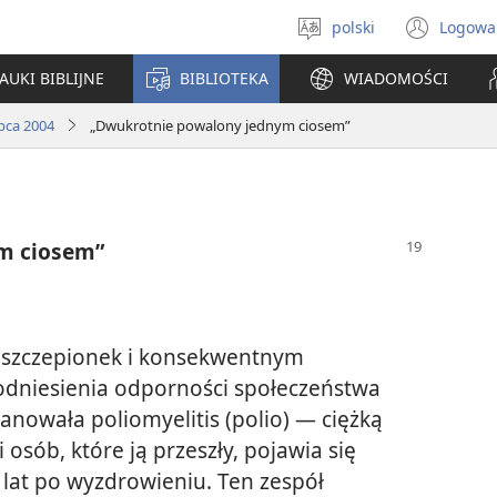
polski
Logowa
Wybór
(ope
języka
new
AUKI BIBLIJNE
BIBLIOTEKA
WIADOMOŚCI
win
ipca 2004
„Dwukrotnie powalony jednym ciosem”
m ciosem”
h szczepionek i konsekwentnym
odniesienia odporności społeczeństwa
owała poliomyelitis (polio) — ciężką
 osób, które ją przeszły, pojawia się
t lat po wyzdrowieniu. Ten zespół