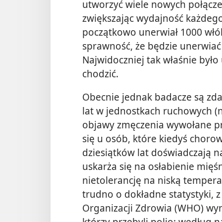
utworzyć wiele nowych połącz
zwiększając wydajność każdeg
początkowo unerwiał 1000 włó
sprawność, że będzie unerwiać
Najwidoczniej tak właśnie był
chodzić.
Obecnie jednak badacze są zda
lat w jednostkach ruchowych 
objawy zmęczenia wywołane prz
się u osób, które kiedyś chorow
dziesiątków lat doświadczają
uskarża się na osłabienie mięś
nietolerancję na niską tempera
trudno o dokładne statystyki, 
Organizacji Zdrowia (WHO) wyni
którzy
przebyli polio; według 