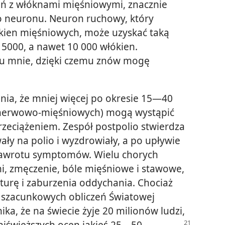
eń z włóknami mięśniowymi, znacznie
o neuronu. Neuron ruchowy, który
kien mięśniowych, może uzyskać taką
 5000, a nawet 10 000 włókien.
o u mnie, dzięki czemu znów mogę
nia, że mniej więcej po okresie 15—40
(nerwowo-mięśniowych) mogą wystąpić
eciążeniem. Zespół postpolio stwierdza
ały na polio i wyzdrowiały, a po upływie
 nawrotu symptomów. Wielu chorych
ni, zmęczenie, bóle mięśniowe i stawowe,
turę i zaburzenia oddychania. Chociaż
z szacunkowych obliczeń Światowej
ka, że na świecie żyje 20 milionów ludzi,
najświeższych ocen jakieś 25—50