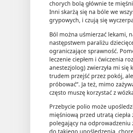
chorych bolą głównie te mięśni
Inni skarżą się na bóle we wsz
grypowych, i czują się wyczerpa
Ból można uśmierzać lekami, n
następstwem paraliżu dziecięce
ograniczające sprawność. Pomo
leczenie ciepłem i ćwiczenia ro
anestezjolog) zwierzyła mi się 
trudem przejść przez pokój, ale
próbować”. Ja też, mimo zażyw
często muszę korzystać z wózk
Przebycie polio może upośledz
mięśniową przed utratą ciepł
polegający na odprowadzeniu z 
do takiego upośledzenia, chore