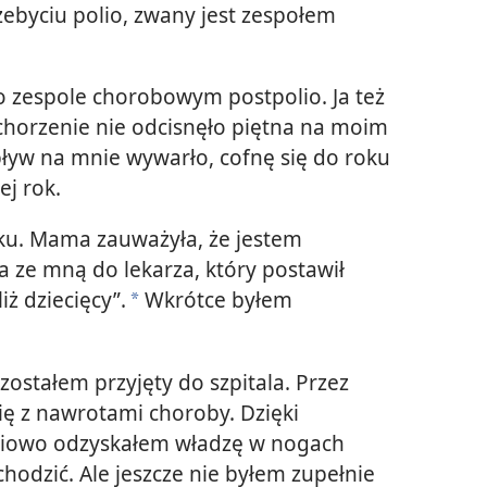
ebyciu polio, zwany jest zespołem
 o zespole chorobowym postpolio. Ja też
chorzenie nie odcisnęło piętna na moim
wpływ na mnie wywarło, cofnę się do roku
j rok.
ku. Mama zauważyła, że jestem
 ze mną do lekarza, który postawił
ż dziecięcy”.
Wkrótce byłem
*
zostałem przyjęty do szpitala. Przez
ię z nawrotami choroby. Dzięki
pniowo odzyskałem władzę w nogach
hodzić. Ale jeszcze nie byłem zupełnie