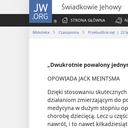
JW.ORG
Świadkowie Jehowy
STRONA GŁÓWNA
N
Biblioteka
Czasopisma
Przebudźcie się! | 22 l
„Dwukrotnie powalony jedny
OPOWIADA JACK MEINTSMA
Dzięki stosowaniu skutecznyc
działaniom zmierzającym do p
medycyna w dużym stopniu opan
chorobę dziecięcą. Lecz u części
nawrót, i to nawet kilkadziesią