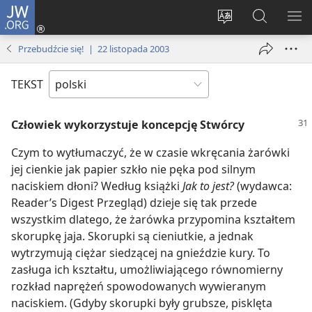
JW.ORG
Logowanie
(opens
Wybór
Szukaj
PO
new
języka
na
ME
Przebudźcie się! | 22 listopada 2003
window)
JW.ORG
TEKST
Człowiek wykorzystuje koncepcję Stwórcy
Czym to wytłumaczyć, że w czasie wkręcania żarówki
jej cienkie jak papier szkło nie pęka pod silnym
naciskiem dłoni? Według książki
Jak to jest?
(wydawca:
Reader’s Digest Przegląd) dzieje się tak przede
wszystkim dlatego, że żarówka przypomina kształtem
skorupkę jaja. Skorupki są cieniutkie, a jednak
wytrzymują ciężar siedzącej na gnieździe kury. To
zasługa ich kształtu, umożliwiającego równomierny
rozkład naprężeń spowodowanych wywieranym
naciskiem. (Gdyby skorupki były grubsze, pisklęta