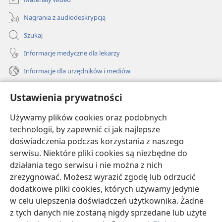
Nagrania z audiodeskrypcją
Szukaj
Informacje medyczne dla lekarzy
Informacje dla urzędników i mediów
Pomoc
Ustawienia prywatności
Darowizny
Używamy plików cookies oraz podobnych
(opens
new
technologii, by zapewnić ci jak najlepsze
window)
doświadczenia podczas korzystania z naszego
BIBLIOTEKA INTERNETOWA Strażnicy
(opens
serwisu. Niektóre pliki cookies są niezbędne do
new
®
JW Hub
działania tego serwisu i nie można z nich
window)
(opens
zrezygnować. Możesz wyrazić zgodę lub odrzucić
new
®
JW Library
window)
dodatkowe pliki cookies, których używamy jedynie
w celu ulepszenia doświadczeń użytkownika. Żadne
Watchtower Library
z tych danych nie zostaną nigdy sprzedane lub użyte