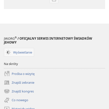
Ustawienia
pobierania
publikacji
elektronicznych
CZASOPISMA
22 listopada
2003
®
JW.ORG
/ OFICJALNY SERWIS INTERNETOWY ŚWIADKÓW
JEHOWY
Wyświetlanie
Na skróty
Prośba o wizytę
Znajdź zebranie
(opens
new
Znajdź kongres
(opens
window)
new
Co nowego
window)
Materiały wideo