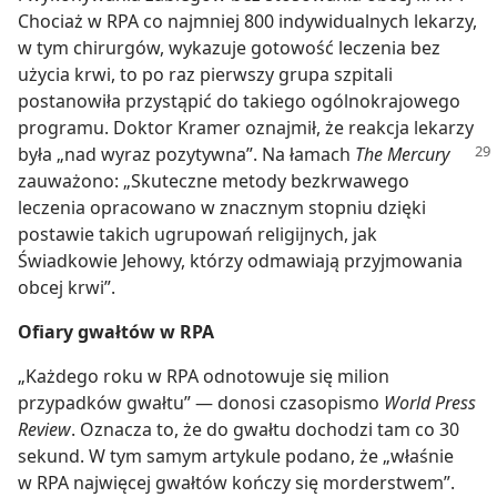
Chociaż w RPA co najmniej 800 indywidualnych lekarzy,
w tym chirurgów, wykazuje gotowość leczenia bez
użycia krwi, to po raz pierwszy grupa szpitali
postanowiła przystąpić do takiego ogólnokrajowego
programu. Doktor Kramer oznajmił, że reakcja lekarzy
była „nad wyraz pozytywna”. Na łamach
The Mercury
zauważono: „Skuteczne metody bezkrwawego
leczenia opracowano w znacznym stopniu dzięki
postawie takich ugrupowań religijnych, jak
Świadkowie Jehowy, którzy odmawiają przyjmowania
obcej krwi”.
Ofiary gwałtów w RPA
„Każdego roku w RPA odnotowuje się milion
przypadków gwałtu” — donosi czasopismo
World Press
Review
. Oznacza to, że do gwałtu dochodzi tam co 30
sekund. W tym samym artykule podano, że „właśnie
w RPA najwięcej gwałtów kończy się morderstwem”.