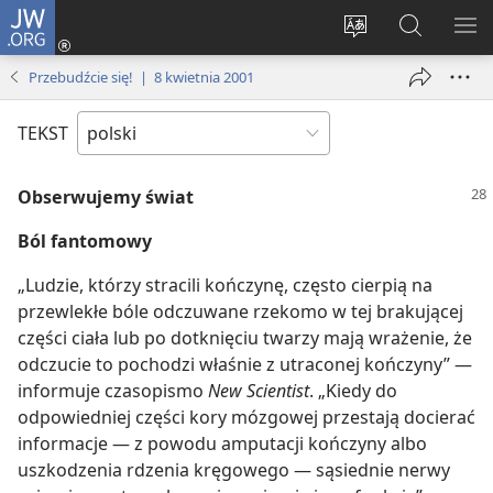
JW.ORG
Logowanie
(opens
Wybór
Szukaj
PO
new
języka
na
ME
Przebudźcie się! | 8 kwietnia 2001
window)
JW.ORG
TEKST
Obserwujemy świat
Ból fantomowy
„Ludzie, którzy stracili kończynę, często cierpią na
przewlekłe bóle odczuwane rzekomo w tej brakującej
części ciała lub po dotknięciu twarzy mają wrażenie, że
odczucie to pochodzi właśnie z utraconej kończyny” —
informuje czasopismo
New Scientist
. „Kiedy do
odpowiedniej części kory mózgowej przestają docierać
informacje — z powodu amputacji kończyny albo
uszkodzenia rdzenia kręgowego — sąsiednie nerwy