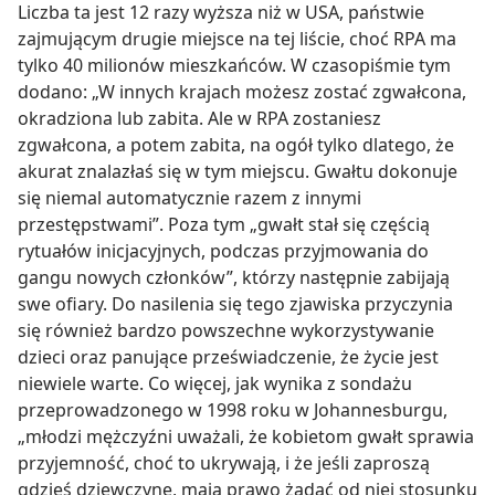
Liczba ta jest 12 razy wyższa niż w USA, państwie
zajmującym drugie miejsce na tej liście, choć RPA ma
tylko 40 milionów mieszkańców. W czasopiśmie tym
dodano: „W innych krajach możesz zostać zgwałcona,
okradziona lub zabita. Ale w RPA zostaniesz
zgwałcona, a potem zabita, na ogół tylko dlatego, że
akurat znalazłaś się w tym miejscu. Gwałtu dokonuje
się niemal automatycznie razem z innymi
przestępstwami”. Poza tym „gwałt stał się częścią
rytuałów inicjacyjnych, podczas przyjmowania do
gangu nowych członków”, którzy następnie zabijają
swe ofiary. Do nasilenia się tego zjawiska przyczynia
się również bardzo powszechne wykorzystywanie
dzieci oraz panujące przeświadczenie, że życie jest
niewiele warte. Co więcej, jak wynika z sondażu
przeprowadzonego w 1998 roku w Johannesburgu,
„młodzi mężczyźni uważali, że kobietom gwałt sprawia
przyjemność, choć to ukrywają, i że jeśli zaproszą
gdzieś dziewczynę, mają prawo żądać od niej stosunku