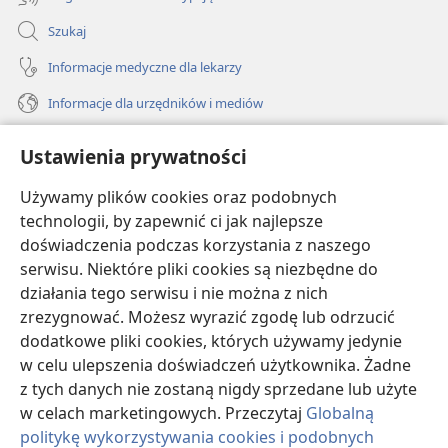
Szukaj
Informacje medyczne dla lekarzy
Informacje dla urzędników i mediów
Pomoc
Ustawienia prywatności
Darowizny
Używamy plików cookies oraz podobnych
(opens
new
technologii, by zapewnić ci jak najlepsze
window)
doświadczenia podczas korzystania z naszego
BIBLIOTEKA INTERNETOWA Strażnicy
(opens
serwisu. Niektóre pliki cookies są niezbędne do
new
®
JW Hub
działania tego serwisu i nie można z nich
window)
(opens
zrezygnować. Możesz wyrazić zgodę lub odrzucić
new
®
JW Library
window)
dodatkowe pliki cookies, których używamy jedynie
w celu ulepszenia doświadczeń użytkownika. Żadne
Watchtower Library
z tych danych nie zostaną nigdy sprzedane lub użyte
w celach marketingowych. Przeczytaj
Globalną
politykę wykorzystywania cookies i podobnych