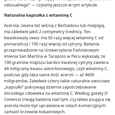
seksualnego” — czytamy jeszcze w tym artykule.
Naturalna kapsułka z witaminą C
Acerola, zwana też wiśnią z Barbadosu lub malpigią,
ma zaledwie jakiś 2 centymetry średnicy. Ten
kwaskowaty owoc ma 50 razy więcej witaminy C od
pomarańczy i 100 razy więcej od cytryny. Badania
przeprowadzone na Uniwersytecie Państwowym
imienia San Martína w Tarapoto w Peru wykazały, że
100 gramów miąższu bardzo kwaśnej cytryny zawiera
44 miligramy kwasu askorbinowego, czyli witaminy C,
podczas gdy taka sama ilość aceroli — aż 4600
miligramów. Zaledwie cztery takie naturalne owocowe
„kapsułki” pokrywają dzienne zapotrzebowanie
dorosłego człowieka na witaminę C. Według gazety
El
Comercio
trwają badania nad tym, czy łatwo psująca się
acerola może być uprawiana w celach komercyjnych
zamiast krzewów kokainowych.