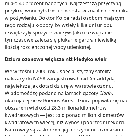
miało 40 procent badanych. Najczęstszą przyczyną
przykrej woni był stres i niedostateczna ilość błonnika
w pożywieniu. Doktor Kolbe radzi osobom mającym
tego rodzaju kłopoty, by wzięły kilka dni urlopu
i zwiększyły spożycie warzyw. Jako rozwiązanie
tymczasowe zaleca się płukanie gardła niewielką
ilością rozcieńczonej wody utlenionej.
Dziura ozonowa większa niż kiedykolwiek
We wrześniu 2000 roku specjalistyczny satelita
należący do NASA zarejestrował nad Antarktydą
największą jak dotąd dziurę w warstwie ozonu.
Wiadomość tę podano na łamach gazety
Clarín
,
ukazującej się w Buenos Aires. Dziura pojawiła się nad
obszarem wielkości 28,3 miliona kilometrów
kwadratowych — jest to o ponad milion kilometrów
kwadratowych więcej, niż wynosił poprzedni rekord.
Naukowcy są zaskoczeni jej olbrzymimi rozmiarami.