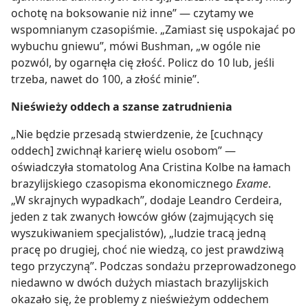
ochotę na boksowanie niż inne” — czytamy we
wspomnianym czasopiśmie. „Zamiast się uspokajać po
wybuchu gniewu”, mówi Bushman, „w ogóle nie
pozwól, by ogarnęła cię złość. Policz do 10 lub, jeśli
trzeba, nawet do 100, a złość minie”.
Nieświeży oddech a szanse zatrudnienia
„Nie będzie przesadą stwierdzenie, że [cuchnący
oddech] zwichnął karierę wielu osobom” —
oświadczyła stomatolog Ana Cristina Kolbe na łamach
brazylijskiego czasopisma ekonomicznego
Exame
.
„W skrajnych wypadkach”, dodaje Leandro Cerdeira,
jeden z tak zwanych łowców głów (zajmujących się
wyszukiwaniem specjalistów), „ludzie tracą jedną
pracę po drugiej, choć nie wiedzą, co jest prawdziwą
tego przyczyną”. Podczas sondażu przeprowadzonego
niedawno w dwóch dużych miastach brazylijskich
okazało się, że problemy z nieświeżym oddechem