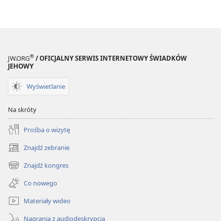
publikacji
elektronicznych
CZASOPISMA
8 kwietnia
2001
®
JW.ORG
/ OFICJALNY SERWIS INTERNETOWY ŚWIADKÓW
JEHOWY
Wyświetlanie
Na skróty
Prośba o wizytę
Znajdź zebranie
(opens
new
Znajdź kongres
(opens
window)
new
Co nowego
window)
Materiały wideo
Nagrania z audiodeskrypcją