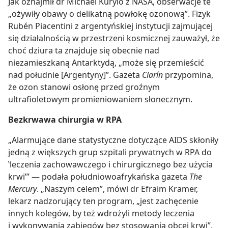
Jak oznajmił dr Michael Kurylo z NASA, obserwacje te
„ożywiły obawy o delikatną powłokę ozonową”. Fizyk
Rubén Piacentini z argentyńskiej instytucji zajmującej
się działalnością w przestrzeni kosmicznej zauważył, że
choć dziura ta znajduje się obecnie nad
niezamieszkaną Antarktydą, „może się przemieścić
nad południe [Argentyny]”. Gazeta
Clarín
przypomina,
że ozon stanowi osłonę przed groźnym
ultrafioletowym promieniowaniem słonecznym.
Bezkrwawa chirurgia w RPA
„Alarmujące dane statystyczne dotyczące AIDS skłoniły
jedną z większych grup szpitali prywatnych w RPA do
‛leczenia zachowawczego i chirurgicznego bez użycia
krwi’” — podała południowoafrykańska gazeta
The
Mercury
. „Naszym celem”, mówi dr Efraim Kramer,
lekarz nadzorujący ten program, „jest zachęcenie
innych kolegów, by też wdrożyli metody leczenia
i wykonywania zabiegów bez stosowania obcej krwi”.