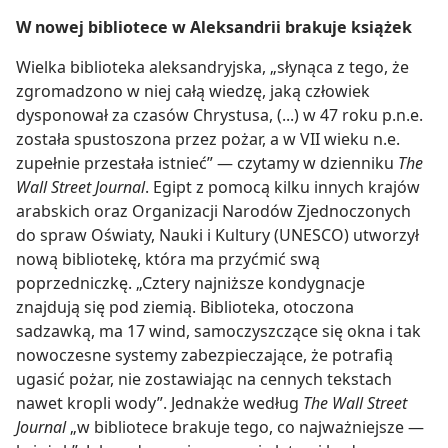
W nowej bibliotece w Aleksandrii brakuje książek
Wielka biblioteka aleksandryjska, „słynąca z tego, że
zgromadzono w niej całą wiedzę, jaką człowiek
dysponował za czasów Chrystusa, (...) w 47 roku p.n.e.
została spustoszona przez pożar, a w VII wieku n.e.
zupełnie przestała istnieć” — czytamy w dzienniku
The
Wall Street Journal
. Egipt z pomocą kilku innych krajów
arabskich oraz Organizacji Narodów Zjednoczonych
do spraw Oświaty, Nauki i Kultury (UNESCO) utworzył
nową bibliotekę, która ma przyćmić swą
poprzedniczkę. „Cztery najniższe kondygnacje
znajdują się pod ziemią. Biblioteka, otoczona
sadzawką, ma 17 wind, samoczyszczące się okna i tak
nowoczesne systemy zabezpieczające, że potrafią
ugasić pożar, nie zostawiając na cennych tekstach
nawet kropli wody”. Jednakże według
The Wall Street
Journal
„w bibliotece brakuje tego, co najważniejsze —