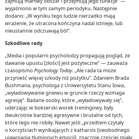
zajmują martwy obszar i przejmują jego funkcje” —
wyjaśniono w tym samym periodyku. Następnie
dodano: „W wyniku tego ludzie nierzadko mają
wrażenie, że utracona kończyna nadal istnieje, lub
nieustannie odczuwają ból”.
Szkodliwe rady
„Media i popularni psycholodzy propagują pogląd, że
dawanie upustu [złości] jest pożyteczne” — zauważa
czasopismo
Psychology Today
. „Ale rada ta może
przynieść więcej szkody niż pożytku”. Zdaniem Brada
Bushmana, psychologa z Uniwersytetu Stanu Iowa,
„wyładowywanie gniewu w gruncie rzeczy wzmaga
agresję”. Badane osoby, które „wyładowywały się”,
uderzając w bokserski worek treningowy, były
dwukrotnie bardziej agresywne i brutalne od tych,
które tego nie robiły. Nawet jeśli „przedtem czytały
o korzyściach wynikających z katharsis [swobodnego
ujawniania tłumionych emocji], znacznie częściej miały