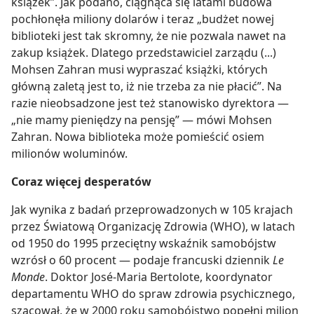
książek”. Jak podano, ciągnąca się latami budowa
pochłonęła miliony dolarów i teraz „budżet nowej
biblioteki jest tak skromny, że nie pozwala nawet na
zakup książek. Dlatego przedstawiciel zarządu (...)
Mohsen Zahran musi wypraszać książki, których
główną zaletą jest to, iż nie trzeba za nie płacić”. Na
razie nieobsadzone jest też stanowisko dyrektora —
„nie mamy pieniędzy na pensję” — mówi Mohsen
Zahran. Nowa biblioteka może pomieścić osiem
milionów woluminów.
Coraz więcej desperatów
Jak wynika z badań przeprowadzonych w 105 krajach
przez Światową Organizację Zdrowia (WHO), w latach
od 1950 do 1995 przeciętny wskaźnik samobójstw
wzrósł o 60 procent — podaje francuski dziennik
Le
Monde
. Doktor José-Maria Bertolote, koordynator
departamentu WHO do spraw zdrowia psychicznego,
szacował, że w 2000 roku samobójstwo popełni milion