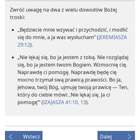
Zwróć uwagę na dwa z wielu dowodów Bożej
troski:
„Będziecie mnie wzywać i przychodzić, i modlić
się do mnie, a ja was wysłucham” (
JEREMIASZA
29:12
).
„Nie lękaj się, bo ja jestem z tobą. Nie rozglądaj
się, bo ja jestem twoim Bogiem. Wzmocnię cię.
Naprawdę ci pomogę. Naprawdę będę cię
mocno trzymał swą prawicą prawości. Bo ja,
Jehowa, twój Bóg, ujmuję twoją prawicę — Ten,
który do ciebie mówi: ‚Nie lękaj się. Ja ci
pomogę’” (
IZAJASZA 41:10,
13
).
Wstecz
Dalej