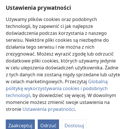
Pomoc
Ustawienia prywatności
Darowizny
Używamy plików cookies oraz podobnych
(opens
new
technologii, by zapewnić ci jak najlepsze
window)
doświadczenia podczas korzystania z naszego
BIBLIOTEKA INTERNETOWA Strażnicy
(opens
serwisu. Niektóre pliki cookies są niezbędne do
new
®
JW Hub
działania tego serwisu i nie można z nich
window)
(opens
zrezygnować. Możesz wyrazić zgodę lub odrzucić
new
®
JW Library
window)
dodatkowe pliki cookies, których używamy jedynie
w celu ulepszenia doświadczeń użytkownika. Żadne
Watchtower Library
z tych danych nie zostaną nigdy sprzedane lub użyte
w celach marketingowych. Przeczytaj
Globalną
politykę wykorzystywania cookies i podobnych
technologii
, by dowiedzieć się więcej. W dowolnym
momencie możesz zmienić swoje ustawienia na
Copyright
© 2026 Watch Tower Bible and Tract Society of Pennsylvania.
WARUNKI UŻYTKOWANIA
|
POLITYKA PRYWATNOŚCI
|
USTAWIENIA
stronie
Ustawienia prywatności
.
S
PRYWATNOŚCI
Ta
Zaakceptuj
Odrzuć
Dostosuj
of