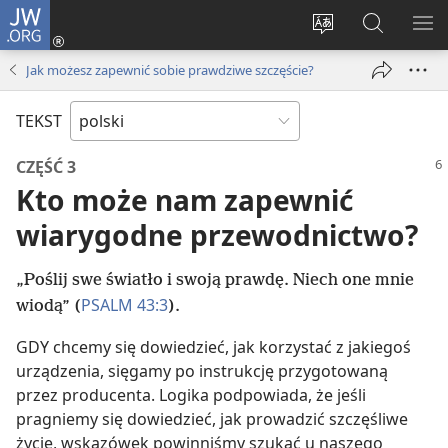
JW.ORG
Logowanie
(opens
Wybór
Szukaj
PO
new
języka
na
ME
Jak możesz zapewnić sobie prawdziwe szczęście?
window)
JW.ORG
TEKST
CZĘŚĆ 3
Kto może nam zapewnić
wiarygodne przewodnictwo?
„Poślij swe światło i swoją prawdę. Niech one mnie
PSALM 43:3
wiodą” (
).
GDY chcemy się dowiedzieć, jak korzystać z jakiegoś
urządzenia, sięgamy po instrukcję przygotowaną
przez producenta. Logika podpowiada, że jeśli
pragniemy się dowiedzieć, jak prowadzić szczęśliwe
życie, wskazówek powinniśmy szukać u naszego