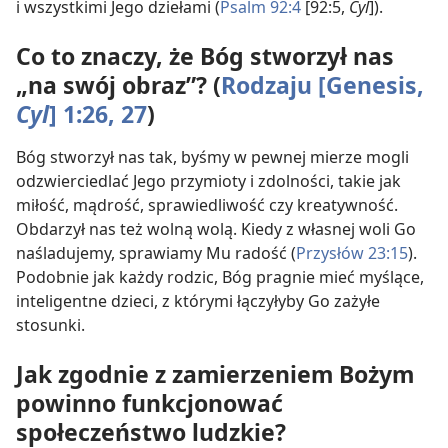
i wszystkimi Jego dziełami (
Psalm 92:4
[92:5,
Cyl
]).
Co to znaczy, że Bóg stworzył nas
„na swój obraz”? (
Rodzaju [Genesis,
Cyl
] 1:26, 27
)
Bóg stworzył nas tak, byśmy w pewnej mierze mogli
odzwierciedlać Jego przymioty i zdolności, takie jak
miłość, mądrość, sprawiedliwość czy kreatywność.
Obdarzył nas też wolną wolą. Kiedy z własnej woli Go
naśladujemy, sprawiamy Mu radość (
Przysłów 23:15
).
Podobnie jak każdy rodzic, Bóg pragnie mieć myślące,
inteligentne dzieci, z którymi łączyłyby Go zażyłe
stosunki.
Jak zgodnie z zamierzeniem Bożym
powinno funkcjonować
społeczeństwo ludzkie?