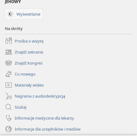
JEHOWY
Wyświetlanie
Na skróty
Prośba o wizytę
Znajdź zebranie
(opens
new
Znajdź kongres
(opens
window)
new
Co nowego
window)
Materiały wideo
Nagrania z audiodeskrypcją
Szukaj
Informacje medyczne dla lekarzy
Informacje dla urzędników i mediów