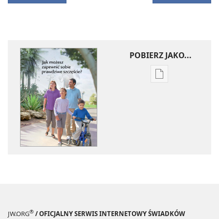
POBIERZ JAKO...
Ustawienia
pobierania
publikacji
elektronicznych
Jak
możesz
zapewnić
sobie
prawdziwe
szczęście?
®
JW.ORG
/ OFICJALNY SERWIS INTERNETOWY ŚWIADKÓW