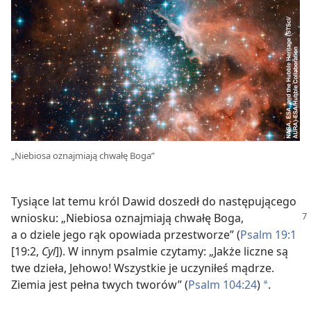
„Niebiosa oznajmiają chwałę Boga”
Tysiące lat temu król Dawid doszedł do następującego
wniosku: „Niebiosa oznajmiają
chwałę Boga,
a o dziele jego rąk opowiada przestworze” (
Psalm 19:1
[19:2,
Cyl
]). W innym psalmie czytamy: „Jakże liczne są
twe dzieła, Jehowo! Wszystkie je uczyniłeś mądrze.
Ziemia jest pełna twych tworów” (
Psalm 104:24
)
.
a