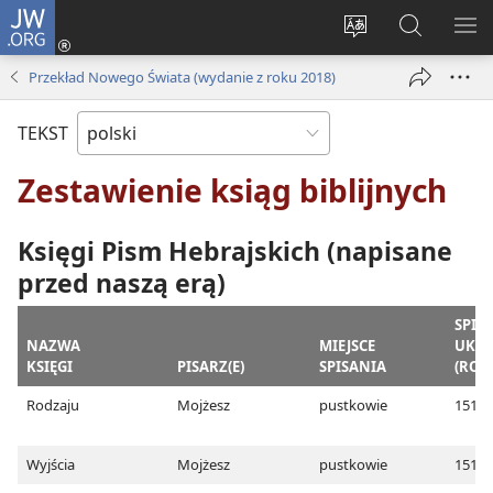
JW.ORG
Logowanie
(opens
Wybór
Szukaj
PO
new
języka
na
ME
Przekład Nowego Świata (wydanie z roku 2018)
window)
JW.ORG
TEKST
Zestawienie ksiąg biblijnych
Księgi Pism Hebrajskich (napisane
przed naszą erą)
SPIS
NAZWA
MIEJSCE
UKO
KSIĘGI
PISARZ(E)
SPISANIA
(ROK 
Rodzaju
Mojżesz
pustkowie
1513
Wyjścia
Mojżesz
pustkowie
1512