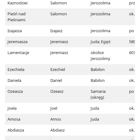
Kaznodziei
Salomon
Jerozolima
przed
Pieśń nad
Salomon
Jerozolima
ok. 1
Pieśniami
Izajasza
Izajasz
Jerozolima
po 73
Jeremiasza
Jeremiasz
Juda; Egipt
580
Lamentacje
Jeremiasz
okolice
607
Jerozolimy
Ezechiela
Ezechiel
Babilon
ok. 5
Daniela
Daniel
Babilon
ok. 5
Ozeasza
Ozeasz
Samaria
po 74
(okręg)
Joela
Joel
Juda
ok. 82
Amosa
Amos
Juda
ok. 8
Abdiasza
Abdiasz
ok. 6