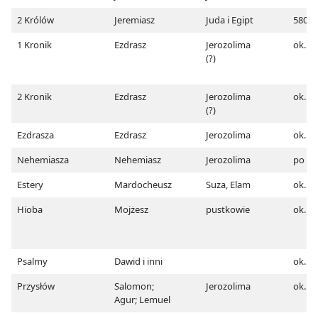
2 Królów
Jeremiasz
Juda i Egipt
580
1 Kronik
Ezdrasz
Jerozolima
ok. 4
(?)
2 Kronik
Ezdrasz
Jerozolima
ok. 4
(?)
Ezdrasza
Ezdrasz
Jerozolima
ok. 4
Nehemiasza
Nehemiasz
Jerozolima
po 44
Estery
Mardocheusz
Suza, Elam
ok. 4
Hioba
Mojżesz
pustkowie
ok. 1
Psalmy
Dawid i inni
ok. 4
Przysłów
Salomon;
Jerozolima
ok. 7
Agur; Lemuel