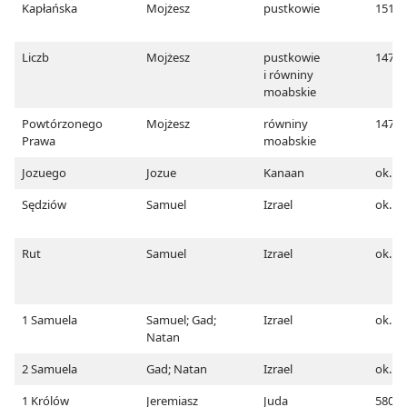
Kapłańska
Mojżesz
pustkowie
1512
Liczb
Mojżesz
pustkowie
1473
i równiny
moabskie
Powtórzonego
Mojżesz
równiny
1473
Prawa
moabskie
Jozuego
Jozue
Kanaan
ok. 1
Sędziów
Samuel
Izrael
ok. 1
Rut
Samuel
Izrael
ok. 1
1 Samuela
Samuel; Gad;
Izrael
ok. 1
Natan
2 Samuela
Gad; Natan
Izrael
ok. 1
1 Królów
Jeremiasz
Juda
580