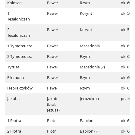
Kolosan
Paweł
Rzym
ok. 60-
1
Paweł
Korynt
ok. 50
Tesaloniczan
2
Paweł
Korynt
ok. 51
Tesaloniczan
1 Tymoteusza
Paweł
Macedonia
ok. 61-
2 Tymoteusza
Paweł
Rzym
ok. 65
Tytusa
Paweł
Macedonia (?)
ok. 61-
Filemona
Paweł
Rzym
ok. 60-
Hebrajczyków
Paweł
Rzym
ok. 61
Jakuba
Jakub
Jerozolima
przed 6
(brat
Jezusa)
1 Piotra
Piotr
Babilon
ok. 62-
2 Piotra
Piotr
Babilon (?)
ok. 64