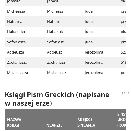
Jonasza
Jonasz
ok. 8
Micheasza
Micheasz
Juda
przed
Nahuma
Nahum
Juda
przed
Habakuka
Habakuk
Juda
ok. 62
Sofoniasza
Sofoniasz
Juda
przed
Aggeusza
Aggeusz
Jerozolima
520
Zachariasza
Zachariasz
Jerozolima
518
Malachiasza
Malachiasz
Jerozolima
po 44
Księgi Pism Greckich (napisane
w naszej erze)
SPISY
NAZWA
MIEJSCE
UKOŃ
KSIĘGI
PISARZ(E)
SPISANIA
(ROK N.