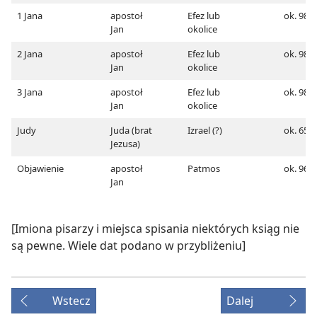
1 Jana
apostoł
Efez lub
ok. 98
Jan
okolice
2 Jana
apostoł
Efez lub
ok. 98
Jan
okolice
3 Jana
apostoł
Efez lub
ok. 98
Jan
okolice
Judy
Juda (brat
Izrael (?)
ok. 65
Jezusa)
Objawienie
apostoł
Patmos
ok. 96
Jan
[Imiona pisarzy i miejsca spisania niektórych ksiąg nie
są pewne. Wiele dat podano w przybliżeniu]
Wstecz
Dalej