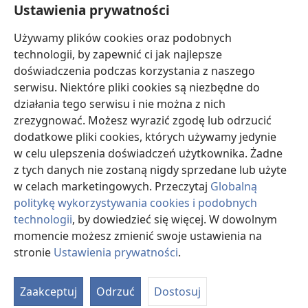
Ustawienia prywatności
Darowizny
Używamy plików cookies oraz podobnych
(opens
new
technologii, by zapewnić ci jak najlepsze
window)
doświadczenia podczas korzystania z naszego
BIBLIOTEKA INTERNETOWA Strażnicy
(opens
serwisu. Niektóre pliki cookies są niezbędne do
new
®
JW Hub
działania tego serwisu i nie można z nich
window)
(opens
zrezygnować. Możesz wyrazić zgodę lub odrzucić
new
®
JW Library
window)
dodatkowe pliki cookies, których używamy jedynie
w celu ulepszenia doświadczeń użytkownika. Żadne
Watchtower Library
z tych danych nie zostaną nigdy sprzedane lub użyte
w celach marketingowych. Przeczytaj
Globalną
politykę wykorzystywania cookies i podobnych
technologii
, by dowiedzieć się więcej. W dowolnym
momencie możesz zmienić swoje ustawienia na
Copyright
© 2026 Watch Tower Bible and Tract Society of Pennsylvania.
WARUNKI UŻYTKOWANIA
|
POLITYKA PRYWATNOŚCI
|
USTAWIENIA
stronie
Ustawienia prywatności
.
S
PRYWATNOŚCI
Ta
Zaakceptuj
Odrzuć
Dostosuj
of