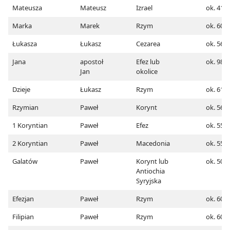
Mateusza
Mateusz
Izrael
ok. 41
Marka
Marek
Rzym
ok. 60-
Łukasza
Łukasz
Cezarea
ok. 56-
Jana
apostoł
Efez lub
ok. 98
Jan
okolice
Dzieje
Łukasz
Rzym
ok. 61
Rzymian
Paweł
Korynt
ok. 56
1 Koryntian
Paweł
Efez
ok. 55
2 Koryntian
Paweł
Macedonia
ok. 55
Galatów
Paweł
Korynt lub
ok. 50-
Antiochia
Syryjska
Efezjan
Paweł
Rzym
ok. 60-
Filipian
Paweł
Rzym
ok. 60-