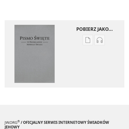
POBIERZ JAKO...
Ustawienia
Ustawienia
pobierania
pobierania
publikacji
nagrań
elektronicznych
audio
Pismo
Pismo
Święte
Święte
w Przekładzie
w Przekładzi
Nowego
Nowego
Świata
Świata
(wydanie
(wydanie
z roku
z roku
2018)
2018)
®
JW.ORG
/ OFICJALNY SERWIS INTERNETOWY ŚWIADKÓW
JEHOWY