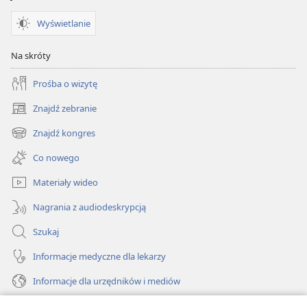
Wyświetlanie
Na skróty
Prośba o wizytę
Znajdź zebranie
(opens
new
Znajdź kongres
(opens
window)
new
Co nowego
window)
Materiały wideo
Nagrania z audiodeskrypcją
Szukaj
Informacje medyczne dla lekarzy
Informacje dla urzędników i mediów
Pomoc