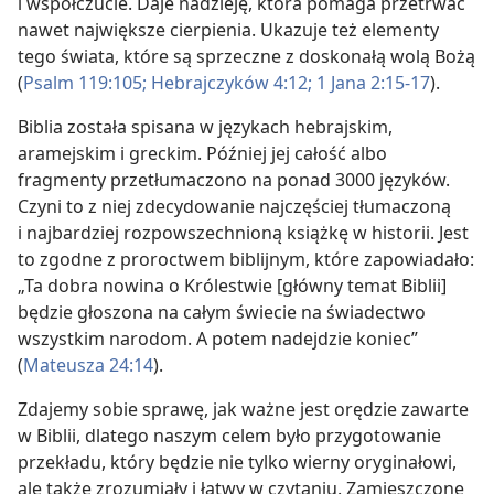
i współczucie. Daje nadzieję, która pomaga przetrwać
nawet największe cierpienia. Ukazuje też elementy
tego świata, które są sprzeczne z doskonałą wolą Bożą
(
Psalm 119:105;
Hebrajczyków 4:12;
1 Jana 2:15-17
).
Biblia została spisana w językach hebrajskim,
aramejskim i greckim. Później jej całość albo
fragmenty przetłumaczono na ponad 3000 języków.
Czyni to z niej zdecydowanie najczęściej tłumaczoną
i najbardziej rozpowszechnioną książkę w historii. Jest
to zgodne z proroctwem biblijnym, które zapowiadało:
„Ta dobra nowina o Królestwie [główny temat Biblii]
będzie głoszona na całym świecie na świadectwo
wszystkim narodom. A potem nadejdzie koniec”
(
Mateusza 24:14
).
Zdajemy sobie sprawę, jak ważne jest orędzie zawarte
w Biblii, dlatego naszym celem było przygotowanie
przekładu, który będzie nie tylko wierny oryginałowi,
ale także zrozumiały i łatwy w czytaniu. Zamieszczone