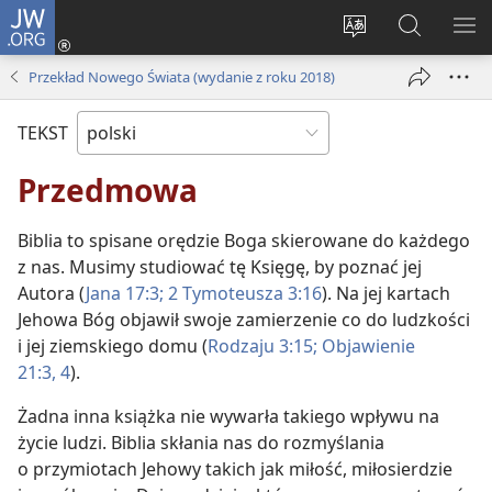
JW.ORG
Logowanie
(opens
Wybór
Szukaj
PO
new
języka
na
ME
Przekład Nowego Świata (wydanie z roku 2018)
window)
JW.ORG
TEKST
Przedmowa
Biblia to spisane orędzie Boga skierowane do każdego
z nas. Musimy studiować tę Księgę, by poznać jej
Autora (
Jana 17:3;
2 Tymoteusza 3:16
). Na jej kartach
Jehowa Bóg objawił swoje zamierzenie co do ludzkości
i jej ziemskiego domu (
Rodzaju 3:15;
Objawienie
21:3, 4
).
Żadna inna książka nie wywarła takiego wpływu na
życie ludzi. Biblia skłania nas do rozmyślania
o przymiotach Jehowy takich jak miłość, miłosierdzie