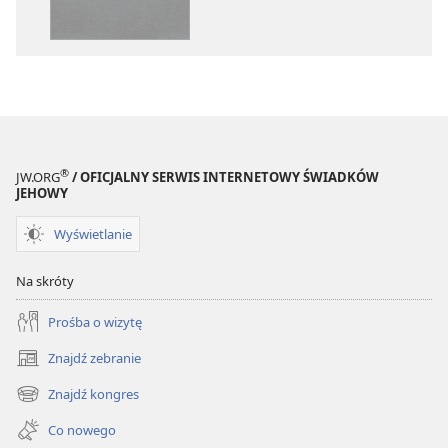
Święte
Święte
w Przekładzie
w Przekładzi
Nowego
Nowego
Świata
Świata
(wydanie
(wydanie
z roku
z roku
2018)
2018)
®
JW.ORG
/ OFICJALNY SERWIS INTERNETOWY ŚWIADKÓW
JEHOWY
Wyświetlanie
Na skróty
Prośba o wizytę
Znajdź zebranie
(opens
new
Znajdź kongres
(opens
window)
new
Co nowego
window)