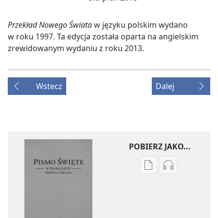
Przekład Nowego Świata
w języku polskim wydano
w roku 1997. Ta edycja została oparta na angielskim
zrewidowanym wydaniu z roku 2013.
Wstecz
Dalej
POBIERZ JAKO...
Ustawienia
Ustawienia
pobierania
pobierania
publikacji
nagrań
elektronicznych
audio
Pismo
Pismo