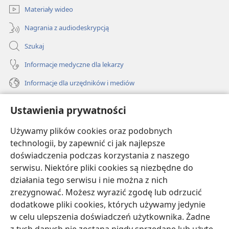
Materiały wideo
Nagrania z audiodeskrypcją
Szukaj
Informacje medyczne dla lekarzy
Informacje dla urzędników i mediów
Pomoc
Ustawienia prywatności
Darowizny
Używamy plików cookies oraz podobnych
(opens
new
technologii, by zapewnić ci jak najlepsze
window)
doświadczenia podczas korzystania z naszego
BIBLIOTEKA INTERNETOWA Strażnicy
(opens
serwisu. Niektóre pliki cookies są niezbędne do
new
®
JW Hub
działania tego serwisu i nie można z nich
window)
(opens
zrezygnować. Możesz wyrazić zgodę lub odrzucić
new
®
JW Library
window)
dodatkowe pliki cookies, których używamy jedynie
w celu ulepszenia doświadczeń użytkownika. Żadne
Watchtower Library