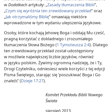
w
Dodatkach
artykuły: „
Zasady tłumaczenia Biblii
”,
„
Czym się wyróżnia ten zrewidowany przekład
” oraz
„
Jak otrzymaliśmy Biblię
” omawiają niektóre
wprowadzone w tym wydaniu ulepszenia językowe.
Osoby, które kochają Jehowę Boga i oddają Mu cześć,
pragną korzystać z dokładnego i zrozumiałego
tłumaczenia Słowa Bożego (
1 Tymoteusza 2:4
). Dlatego
ten zrewidowany przekład został udostępniony
w możliwie największej liczbie języków, również
w języku polskim. Żywimy ogromną nadzieję, że i Ty,
Drogi Czytelniku, odniesiesz wiele korzyści z tej edycji
Pisma Świętego, starając się ‛poszukiwać Boga i Go
znaleźć’ (
Dzieje 17:27
).
Komitet Przekładu Biblii Nowego
Świata
sierpień 2013