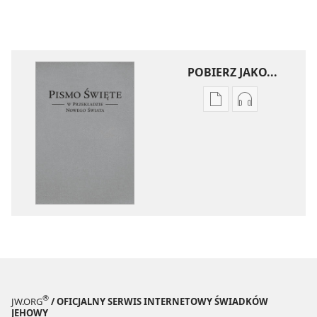
POBIERZ JAKO...
Ustawienia
Ustawienia
pobierania
pobierania
publikacji
nagrań
elektronicznych
audio
Pismo
Pismo
Święte
Święte
w Przekładzie
w Przekładzi
Nowego
Nowego
Świata
Świata
(wydanie
(wydanie
z roku
z roku
2018)
2018)
®
JW.ORG
/ OFICJALNY SERWIS INTERNETOWY ŚWIADKÓW
JEHOWY