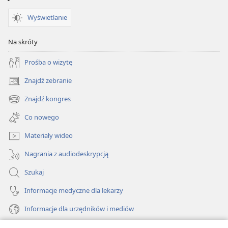
Wyświetlanie
Na skróty
Prośba o wizytę
Znajdź zebranie
(opens
new
Znajdź kongres
(opens
window)
new
Co nowego
window)
Materiały wideo
Nagrania z audiodeskrypcją
Szukaj
Informacje medyczne dla lekarzy
Informacje dla urzędników i mediów
Pomoc