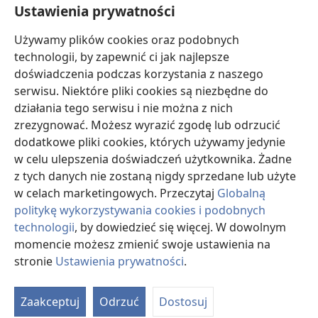
Ustawienia prywatności
Darowizny
Używamy plików cookies oraz podobnych
(opens
new
technologii, by zapewnić ci jak najlepsze
window)
doświadczenia podczas korzystania z naszego
BIBLIOTEKA INTERNETOWA Strażnicy
(opens
serwisu. Niektóre pliki cookies są niezbędne do
new
®
JW Hub
działania tego serwisu i nie można z nich
window)
(opens
zrezygnować. Możesz wyrazić zgodę lub odrzucić
new
®
JW Library
window)
dodatkowe pliki cookies, których używamy jedynie
w celu ulepszenia doświadczeń użytkownika. Żadne
Watchtower Library
z tych danych nie zostaną nigdy sprzedane lub użyte
w celach marketingowych. Przeczytaj
Globalną
politykę wykorzystywania cookies i podobnych
technologii
, by dowiedzieć się więcej. W dowolnym
momencie możesz zmienić swoje ustawienia na
Copyright
© 2026 Watch Tower Bible and Tract Society of Pennsylvania.
WARUNKI UŻYTKOWANIA
|
POLITYKA PRYWATNOŚCI
|
USTAWIENIA
stronie
Ustawienia prywatności
.
S
PRYWATNOŚCI
Ta
Zaakceptuj
Odrzuć
Dostosuj
of