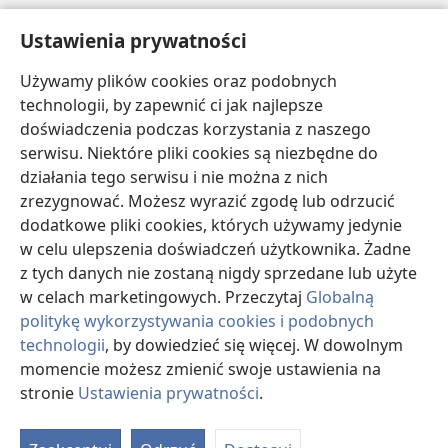
Pomoc
Ustawienia prywatności
Darowizny
Używamy plików cookies oraz podobnych
(opens
new
technologii, by zapewnić ci jak najlepsze
window)
doświadczenia podczas korzystania z naszego
BIBLIOTEKA INTERNETOWA Strażnicy
(opens
serwisu. Niektóre pliki cookies są niezbędne do
new
®
JW Hub
działania tego serwisu i nie można z nich
window)
(opens
zrezygnować. Możesz wyrazić zgodę lub odrzucić
new
®
JW Library
window)
dodatkowe pliki cookies, których używamy jedynie
w celu ulepszenia doświadczeń użytkownika. Żadne
Watchtower Library
z tych danych nie zostaną nigdy sprzedane lub użyte
w celach marketingowych. Przeczytaj
Globalną
politykę wykorzystywania cookies i podobnych
technologii
, by dowiedzieć się więcej. W dowolnym
momencie możesz zmienić swoje ustawienia na
Copyright
© 2026 Watch Tower Bible and Tract Society of Pennsylvania.
WARUNKI UŻYTKOWANIA
|
POLITYKA PRYWATNOŚCI
|
USTAWIENIA
stronie
Ustawienia prywatności
.
S
PRYWATNOŚCI
Ta