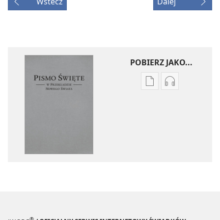
Wstecz
Dalej
POBIERZ JAKO...
Ustawienia
Ustawienia
pobierania
pobierania
publikacji
nagrań
elektronicznych
audio
Pismo
Pismo
Święte
Święte
w Przekładzie
w Przekładzi
Nowego
Nowego
Świata
Świata
(wydanie
(wydanie
z roku
z roku
2018)
2018)
®