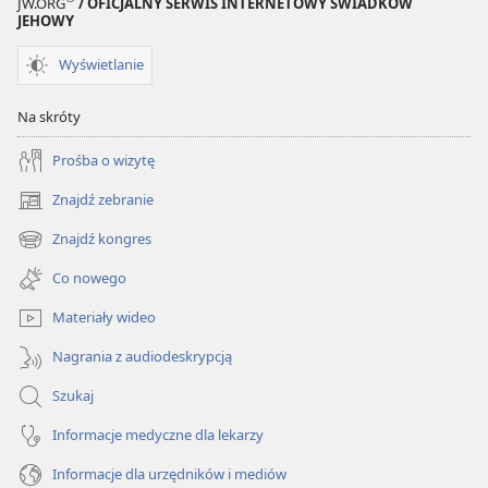
JW.ORG
/ OFICJALNY SERWIS INTERNETOWY ŚWIADKÓW
JEHOWY
Wyświetlanie
Na skróty
Prośba o wizytę
Znajdź zebranie
(opens
new
Znajdź kongres
(opens
window)
new
Co nowego
window)
Materiały wideo
Nagrania z audiodeskrypcją
Szukaj
Informacje medyczne dla lekarzy
Informacje dla urzędników i mediów