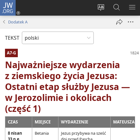
JW.ORG
Logowanie
(opens
Wybór
Szukaj
PO
new
języka
na
ME
Dodatek A
window)
JW.ORG
TEKST
A7-G
Najważniejsze wydarzenia
z ziemskiego życia Jezusa:
Ostatni etap służby Jezusa —
w Jerozolimie i okolicach
(część 1)
CZAS
MIEJSCE
WYDARZENIE
MATEUSZA
8 nisan
Betania
Jezus przybywa na sześć
33 n.e.
dni przed Paschą