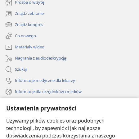
Prośba o wizytę
Znajdź zebranie
(opens
new
Znajdź kongres
(opens
window)
new
Co nowego
window)
Materiały wideo
Nagrania z audiodeskrypcją
Szukaj
Informacje medyczne dla lekarzy
Informacje dla urzędników i mediów
Pomoc
Ustawienia prywatności
Darowizny
Używamy plików cookies oraz podobnych
(opens
new
technologii, by zapewnić ci jak najlepsze
window)
doświadczenia podczas korzystania z naszego
BIBLIOTEKA INTERNETOWA Strażnicy
(opens