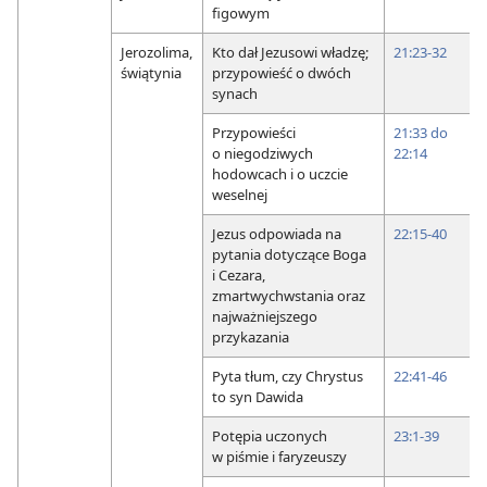
figowym
Jerozolima,
Kto dał Jezusowi władzę;
21:23-32
świątynia
przypowieść o dwóch
synach
Przypowieści
21:33 do
o niegodziwych
22:14
hodowcach i o uczcie
weselnej
Jezus odpowiada na
22:15-40
pytania dotyczące Boga
i Cezara,
zmartwychwstania oraz
najważniejszego
przykazania
Pyta tłum, czy Chrystus
22:41-46
to syn Dawida
Potępia uczonych
23:1-39
w piśmie i faryzeuszy