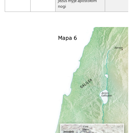
Jezus myje apostołom
nogi