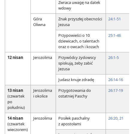
Zwraca uwagę na datek
wdowy
Góra
Znak przyszłej obecności
24:1-51
Oliwna
Jezusa
Przypowieści o 10
25:1-46
dziewicach, o talentach
oraz o owcach i kozach
12 nisan
Jerozolima
Przywódcy żydowscy
26:1-5
spiskują, żeby zabić
Jezusa
Judasz knuje zdradę
26:14-16
13 nisan
Jerozolima
Przygotowania do
26:17-19
(czwartek
i okolice
ostatniej Paschy
po
południu)
14 nisan
Jerozolima
Posiłek paschalny
26:20, 21
(czwartek
z apostołami
wieczorem)