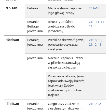
9 nisan
Betania
Maria wylewa olejek na
26:6-13
jego głowę i stopy
Betania;
Jezus tryumfalnie
21:1-11,
14-
Betfage;
wjeżdża na ośle do
17
Jerozolima
Jerozolimy
10 nisan
Betania;
Przeklina drzewo figowe;
21:18, 19;
Jerozolima
ponownie oczyszcza
21:12, 13
świątynię
Jerozolima
Naczelni kapłani i uczeni
w piśmie zastanawiają
się, jak zabić Jezusa
Przemawia Jehowa; Jezus
zapowiada swoją śmierć;
brak wiary Żydów
spełnieniem proroctwa
Izajasza
11 nisan
Betania;
Czego uczy zdarzenie
21:19-22
Jerozolima
z uschniętym drzewem