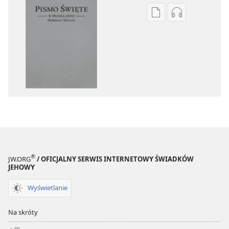
Ustawienia
Ustawienia
pobierania
pobierania
publikacji
nagrań
elektronicznych
audio
Pismo
Pismo
Święte
Święte
w Przekładzie
w Przekładzi
Nowego
Nowego
Świata
Świata
(wydanie
(wydanie
z roku
z roku
2018)
2018)
®
JW.ORG
/ OFICJALNY SERWIS INTERNETOWY ŚWIADKÓW
JEHOWY
Wyświetlanie
Na skróty