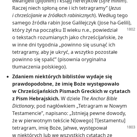
ewangelii (
giljonim
) i ksiąg heretyków (
sifre minim
).
Raczej niech spłoną one i ich tetragramy” (
Jezus
i chrześcijanie w źródłach rabinicznych
). Według tego
samego źródła rabin Jose Galilejczyk (Jose ha-Gelili),
który żył na
początku II wieku n.e., powiedział
o tekstach rozumianych jako chrześcijańskie, że
w inne dni tygodnia „powinno się usunąć ich
tetragramy, aby je ukryć, a wszytko pozostałe
powinno się spalić” (pisownia oryginalna
tłumaczenia polskiego).
Zdaniem niektórych biblistów wydaje się
prawdopodobne, że imię Boże występowało
w Chrześcijańskich Pismach Greckich w cytatach
z Pism Hebrajskich.
W dziele
The Anchor Bible
Dictionary
, pod nagłówkiem „Tetragram w Nowym
Testamencie”, napisano: „Istnieją pewne dowody,
że w pierwotnym tekście N[owego] T[estamentu]
tetragram, imię Boże, Jahwe, występował
w niektórych lub we wszystkich cytatach ze