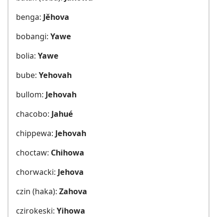
benga:
Jěhova
bobangi:
Yawe
bolia:
Yawe
bube:
Yehovah
bullom:
Jehovah
chacobo:
Jahué
chippewa:
Jehovah
choctaw:
Chihowa
chorwacki:
Jehova
czin (haka):
Zahova
czirokeski:
Yihowa