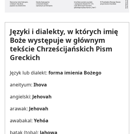
Języki i dialekty, w których imię
Boże występuje w głównym
tekście Chrześcijańskich Pism
Greckich
Język lub dialekt:
forma imienia Bożego
aneityum:
Ihova
angielski:
Jehovah
arawak:
Jehovah
awabakal:
Yehóa
batak (toba):
Jahowa