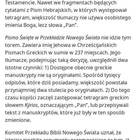
Testamencie. Nawet we fragmentach będących
cytatami z Pism Hebrajskich, w których występował
tetragram, większość tłumaczy nie używa osobistego
imienia Boga, lecz słowa „Pan”.
Pismo Święte w Przekładzie Nowego Świata
nie idzie tym
torem. Zawiera imię Jehowa w Chrześcijańskich
Pismach Greckich w sumie w 237 miejscach. Jego
tłumacze, podejmując taką decyzję, uwzględnili dwa
istotne czynniki: 1) Dostępne obecnie greckie
manuskrypty nie są oryginałami. Spośród tysięcy
odpisów, które dziś posiadamy, większość powstała
przynajmniej dwa stulecia po oryginałach. 2) Do tego
czasu kopiści zaczęli zastępować tetragram greckim
słowem
Kýrios
, oznaczającym „Pan”, lub przepisywali
tekst z manuskryptów, które już były w ten sposób
zmienione.
Komitet Przekładu Biblii Nowego Świata uznał, że
istnieją niezbite argumenty przemawiające za tym, iż