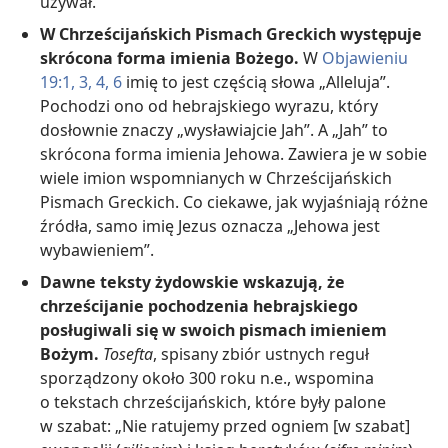
używał.
W Chrześcijańskich Pismach Greckich występuje
skrócona forma imienia Bożego.
W
Objawieniu
19:1,
3, 4,
6
imię to jest częścią słowa „Alleluja”.
Pochodzi ono od hebrajskiego wyrazu, który
dosłownie znaczy „wysławiajcie Jah”. A „Jah” to
skrócona forma imienia Jehowa. Zawiera je w sobie
wiele imion wspomnianych w Chrześcijańskich
Pismach Greckich. Co ciekawe, jak wyjaśniają różne
źródła, samo imię Jezus oznacza „Jehowa jest
wybawieniem”.
Dawne teksty żydowskie wskazują, że
chrześcijanie pochodzenia hebrajskiego
posługiwali się w swoich pismach imieniem
Bożym.
Tosefta
, spisany zbiór ustnych reguł
sporządzony około 300 roku n.e., wspomina
o tekstach chrześcijańskich, które były palone
w szabat: „Nie ratujemy przed ogniem [w szabat]