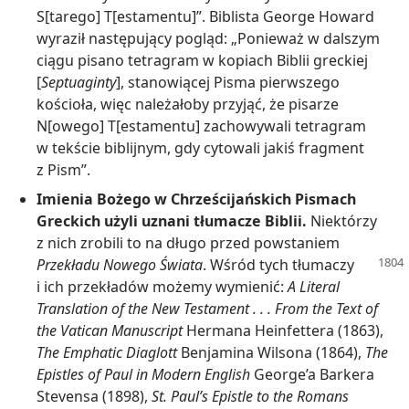
S[tarego] T[estamentu]”. Biblista George Howard
wyraził następujący pogląd: „Ponieważ w dalszym
ciągu pisano tetragram w kopiach Biblii greckiej
[
Septuaginty
], stanowiącej Pisma pierwszego
kościoła, więc należałoby przyjąć, że pisarze
N[owego] T[estamentu] zachowywali tetragram
w tekście biblijnym, gdy cytowali jakiś fragment
z Pism”.
Imienia Bożego w Chrześcijańskich Pismach
Greckich użyli uznani tłumacze Biblii.
Niektórzy
z nich zrobili to na długo przed powstaniem
Przekładu Nowego Świata
. Wśród tych tłumaczy
i ich przekładów możemy wymienić:
A Literal
Translation of the New Testament . . . From the Text of
the Vatican Manuscript
Hermana Heinfettera (1863),
The Emphatic Diaglott
Benjamina Wilsona (1864),
The
Epistles of Paul in Modern English
George’a Barkera
Stevensa (1898),
St. Paul’s Epistle to the Romans