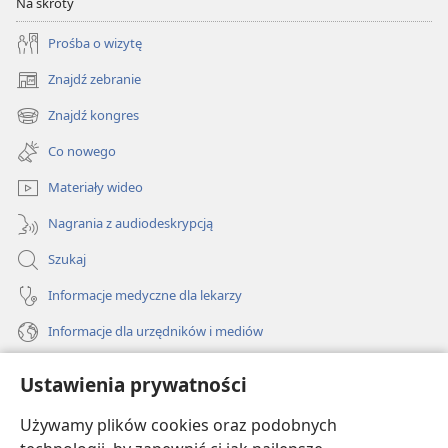
Na skróty
Prośba o wizytę
Znajdź zebranie
(opens
new
Znajdź kongres
(opens
window)
new
Co nowego
window)
Materiały wideo
Nagrania z audiodeskrypcją
Szukaj
Informacje medyczne dla lekarzy
Informacje dla urzędników i mediów
Pomoc
Ustawienia prywatności
Darowizny
Używamy plików cookies oraz podobnych
(opens
new