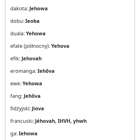
dakota:
Jehowa
dobu:
Ieoba
duala:
Yehowa
efate (północny):
Yehova
efik:
Jehovah
eromanga:
Iehōva
ewe:
Yehowa
fang:
Jehôva
fidżyjski:
Jiova
francuski:
Jéhovah, IHVH, yhwh
ga:
Iehowa