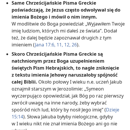
Same Chrześcijańskie Pisma Greckie
poświadczają, że Jezus często odwoływał się do
imienia Bożego i mówił o nim innym.
W modlitwie do Boga powiedział: „Wyjawiłem Twoje
imię ludziom, których mi dałeś ze świata”. Dodał
też, że dalej będzie zapoznawał drugich z tym
imieniem (
Jana 17:6,
11, 12,
26
).
Skoro Chrześcijańskie Pisma Greckie są
natchnionym przez Boga uzupełnieniem
świętych Pism Hebrajskich, to nagłe zniknięcie
z tekstu imienia Jehowy naruszałoby spójność
całej Biblii.
Około połowy I wieku n.e. uczeń Jakub
oznajmił starszym w Jerozolimie: „Symeon
wyczerpująco opowiedział, jak Bóg po raz pierwszy
zwrócił uwagę na inne narody, żeby wybrać
spośród nich lud, który by nosił Jego imię” (
Dzieje
15:14
). Słowa Jakuba byłyby nielogiczne, gdyby
w I wieku nikt nie znał imienia Bożego ani go nie