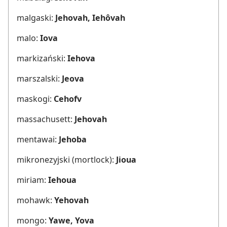
malgaski:
Jehovah, Iehôvah
malo:
Iova
markizański:
Iehova
marszalski:
Jeova
maskogi:
Cehofv
massachusett:
Jehovah
mentawai:
Jehoba
mikronezyjski (mortlock):
Jioua
miriam:
Iehoua
mohawk:
Yehovah
mongo:
Yawe, Yova