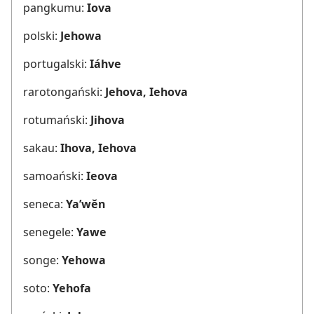
pangkumu:
Iova
polski:
Jehowa
portugalski:
Iáhve
rarotongański:
Jehova, Iehova
rotumański:
Jihova
sakau:
Ihova, Iehova
samoański:
Ieova
seneca:
Ya’wĕn
senegele:
Yawe
songe:
Yehowa
soto:
Yehofa