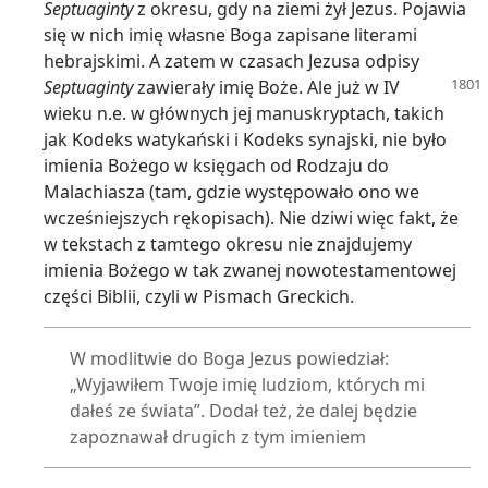
Septuaginty
z okresu, gdy na ziemi żył Jezus. Pojawia
się w nich imię własne Boga zapisane literami
hebrajskimi. A zatem w czasach Jezusa odpisy
Septuaginty
zawierały imię Boże. Ale już w IV
wieku n.e. w głównych jej manuskryptach, takich
jak Kodeks watykański i Kodeks synajski, nie było
imienia Bożego w księgach od Rodzaju do
Malachiasza (tam, gdzie występowało ono we
wcześniejszych rękopisach). Nie dziwi więc fakt, że
w tekstach z tamtego okresu nie znajdujemy
imienia Bożego w tak zwanej nowotestamentowej
części Biblii, czyli w Pismach Greckich.
W modlitwie do Boga Jezus powiedział:
„Wyjawiłem Twoje imię ludziom, których mi
dałeś ze świata”. Dodał też, że dalej będzie
zapoznawał drugich z tym imieniem