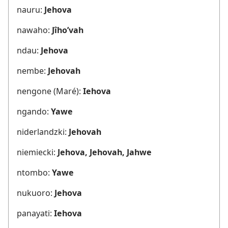
nauru:
Jehova
nawaho:
Jîho’vah
ndau:
Jehova
nembe:
Jehovah
nengone (Maré):
Iehova
ngando:
Yawe
niderlandzki:
Jehovah
niemiecki:
Jehova, Jehovah, Jahwe
ntombo:
Yawe
nukuoro:
Jehova
panayati:
Iehova