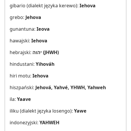
gibario (dialekt języka kerewo):
Iehova
grebo:
Jehova
gunantuna:
Ieova
hawajski:
Iehova
hebrajski:
יהוה (JHWH)
hindustani:
Yihováh
hiri motu:
Iehova
hiszpański:
Jehová, Yahvé, YHWH, Yahweh
ila:
Yaave
iliku (dialekt języka losengo):
Yawe
indonezyjski:
YAHWEH