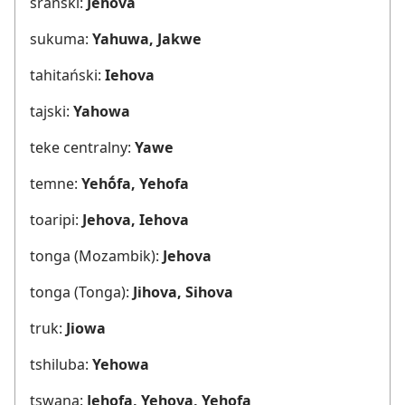
srański:
Jehova
sukuma:
Yahuwa, Jakwe
tahitański:
Iehova
tajski:
Yahowa
teke centralny:
Yawe
temne:
Yehṓfa, Yehofa
toaripi:
Jehova, Iehova
tonga (Mozambik):
Jehova
tonga (Tonga):
Jihova, Sihova
truk:
Jiowa
tshiluba:
Yehowa
tswana:
Jehofa, Yehova, Yehofa