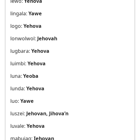
lewo:
Yehova
lingala:
Yawe
logo:
Yehova
lonwolwol:
Jehovah
lugbara:
Yehova
luimbi:
Yehova
luna:
Yeoba
lunda:
Yehova
luo:
Yawe
luszei:
Jehovan, Jihova’n
luvale:
Yehova
mabuiag:
Iehovan