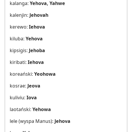
kalanga:
Yehova, Yahwe
kalenjin:
Jehovah
kerewo:
Iehova
kiluba:
Yehova
kipsigis:
Jehoba
kiribati:
Iehova
koreański:
Yeohowa
kosrae:
Jeova
kuliviu:
Iova
laotański:
Yehowa
lele (wyspa Manus):
Jehova