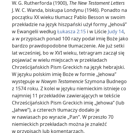
W. G. Rutherforda (1900),
The New Testament Letters
J. W. C. Wanda, biskupa Londynu (1946). Ponadto na
początku XX wieku tłumacz Pablo Besson w swoim
przekładzie na język hiszpański użył formy „Jehová”
w Ewangelii według
Łukasza 2:15
i w Liście
Judy 14
,
a w przypisach ponad 100 razy podał imię Boże jako
bardzo prawdopodobne tłumaczenie. Ale już setki
lat wcześniej, bo w XVI wieku, tetragram zaczął się
pojawiać w wielu miejscach w przekładach
Chrześcijańskich Pism Greckich na język hebrajski.
W języku polskim imię Boże w formie „Jehowa”
występuje w
Nowym Testamencie
Szymona Budnego
z 1574 roku. Z kolei w języku niemieckim istnieje co
najmniej 11 przekładów zawierających w tekście
Chrześcijańskich Pism Greckich imię „Jehowa” (lub
„Jahwe”), a czterech tłumaczy dodało je
w nawiasach po wyrazie „Pan”. W przeszło 70
niemieckich przekładach można je znaleźć
w przypisach lub komentarzach.