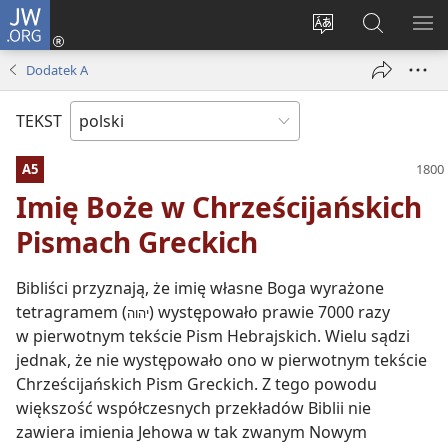
JW.ORG
Logowanie
(opens
Wybór
Szukaj
PO
new
języka
na
ME
Dodatek A
window)
JW.ORG
TEKST
A5
Imię Boże w Chrześcijańskich
Pismach Greckich
Bibliści przyznają, że imię własne Boga wyrażone
tetragramem (
) występowało prawie 7000 razy
יהוה
w pierwotnym tekście Pism Hebrajskich. Wielu sądzi
jednak, że nie występowało ono w pierwotnym tekście
Chrześcijańskich Pism Greckich. Z tego powodu
większość współczesnych przekładów Biblii nie
zawiera imienia Jehowa w tak zwanym Nowym