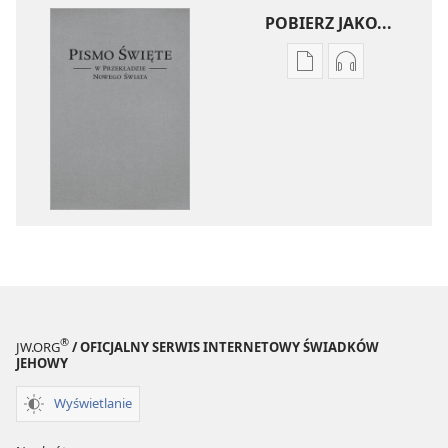
POBIERZ JAKO...
Ustawienia
Ustawienia
pobierania
pobierania
publikacji
nagrań
elektronicznych
audio
Pismo
Pismo
Święte
Święte
w Przekładzie
w Przekładzi
Nowego
Nowego
Świata
Świata
(wydanie
(wydanie
z roku
z roku
2018)
2018)
®
JW.ORG
/ OFICJALNY SERWIS INTERNETOWY ŚWIADKÓW
JEHOWY
Wyświetlanie