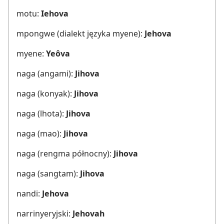
motu:
Iehova
mpongwe (dialekt języka myene):
Jehova
myene:
Yeôva
naga (angami):
Jihova
naga (konyak):
Jihova
naga (lhota):
Jihova
naga (mao):
Jihova
naga (rengma północny):
Jihova
naga (sangtam):
Jihova
nandi:
Jehova
narrinyeryjski:
Jehovah