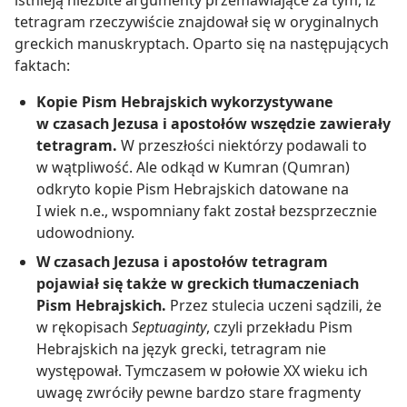
tetragram rzeczywiście znajdował się w oryginalnych
greckich manuskryptach. Oparto się na następujących
faktach:
Kopie Pism Hebrajskich wykorzystywane
w czasach Jezusa i apostołów wszędzie zawierały
tetragram.
W przeszłości niektórzy podawali to
w wątpliwość. Ale odkąd w Kumran (Qumran)
odkryto kopie Pism Hebrajskich datowane na
I wiek n.e., wspomniany fakt został bezsprzecznie
udowodniony.
W czasach Jezusa i apostołów tetragram
pojawiał się także w greckich tłumaczeniach
Pism Hebrajskich.
Przez stulecia uczeni sądzili, że
w rękopisach
Septuaginty
, czyli przekładu Pism
Hebrajskich na język grecki, tetragram nie
występował. Tymczasem w połowie XX wieku ich
uwagę zwróciły pewne bardzo stare fragmenty