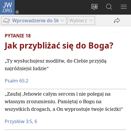
JW.ORG
Logowanie
(opens
Wybór
Szukaj
PO
new
języka
na
ME
Wprowadzenie do Słowa Bożego
Wybierz
window)
JW.ORG
PYTANIE 18
Jak przybliżać się do Boga?
„Ty wysłuchujesz modlitw, do Ciebie przyjdą
najróżniejsi ludzie”
Psalm 65:2
„Zaufaj Jehowie całym sercem i nie polegaj na
własnym zrozumieniu. Pamiętaj o Bogu na
wszystkich drogach, a On wyprostuje twoje ścieżki”
Przysłów 3:5, 6