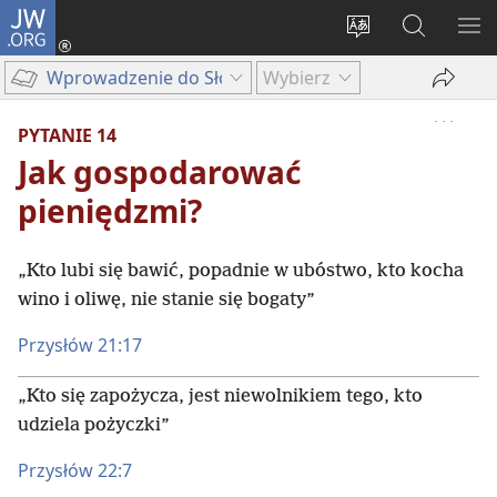
JW.ORG
Logowanie
(opens
Wybór
Szukaj
PO
new
języka
na
ME
Wprowadzenie do Słowa Bożego
Wybierz
window)
JW.ORG
PYTANIE 14
Jak gospodarować
pieniędzmi?
„Kto lubi się bawić, popadnie w ubóstwo, kto kocha
wino i oliwę, nie stanie się bogaty”
Przysłów 21:17
„Kto się zapożycza, jest niewolnikiem tego, kto
udziela pożyczki”
Przysłów 22:7