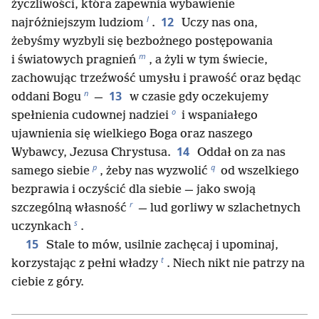
życzliwości, która zapewnia wybawienie
l
12
najróżniejszym ludziom
.
Uczy nas ona,
żebyśmy wyzbyli się bezbożnego postępowania
m
i światowych pragnień
, a żyli w tym świecie,
zachowując trzeźwość umysłu i prawość oraz będąc
n
13
oddani Bogu
—
w czasie gdy oczekujemy
o
spełnienia cudownej nadziei
i wspaniałego
ujawnienia się wielkiego Boga oraz naszego
14
Wybawcy, Jezusa Chrystusa.
Oddał on za nas
p
q
samego siebie
, żeby nas wyzwolić
od wszelkiego
bezprawia i oczyścić dla siebie — jako swoją
r
szczególną własność
— lud gorliwy w szlachetnych
s
uczynkach
.
15
Stale to mów, usilnie zachęcaj i upominaj,
t
korzystając z pełni władzy
. Niech nikt nie patrzy na
ciebie z góry.