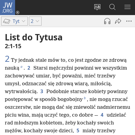
JW.ORG
Logowanie
(opens
Wybór
Szukaj
PO
new
języka
na
ME
Tyt
2
window)
JW.ORG
List do Tytusa
2:1-15
2
Ty jednak stale mów to, co jest zgodne ze zdrową
a
2
nauką
.
Starsi mężczyźni powinni we wszystkim
zachowywać umiar, być poważni, mieć trzeźwy
umysł, odznaczać się zdrową wiarą, miłością,
3
wytrwałością.
Podobnie starsze kobiety powinny
b
postępować w sposób bogobojny
, nie mogą rzucać
oszczerstw, nie mogą dać się zniewolić nadmiernemu
4
piciu wina, mają uczyć tego, co dobre —
udzielać
rad młodszym kobietom, żeby kochały swoich
5
mężów, kochały swoje dzieci,
miały trzeźwy