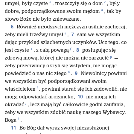
c
*
umysł, były czyste
, troszczyły się o dom
, były
d
dobre, podporządkowane swoim mężom
, tak by
słowo Boże nie było znieważane.
6
Również młodszych mężczyzn usilnie zachęcaj,
e
7
żeby mieli trzeźwy umysł
,
sam we wszystkim
dając przykład szlachetnych uczynków. Ucz tego, co
f
8
*
jest czyste
, z całą powagą
,
posługując się
g
zdrową mową, której nie można nic zarzucić
—
żeby przeciwnicy okryli się wstydem, nie mogąc
h
9
powiedzieć o nas nic złego
.
Niewolnicy powinni
we wszystkim być podporządkowani swoim
i
właścicielom
, powinni starać się ich zadowolić, nie
10
mogą odpowiadać arogancko,
nie mogą ich
j
okradać
, lecz mają być całkowicie godni zaufania,
żeby we wszystkim zdobić naukę naszego Wybawcy,
k
Boga
.
11
Bo Bóg dał wyraz swojej niezasłużonej