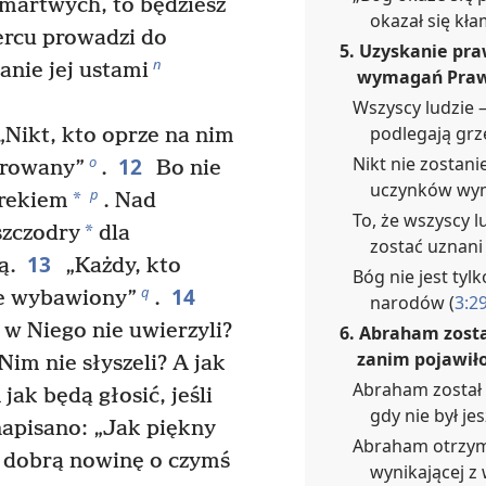
 martwych, to będziesz
okazał się kła
ercu prowadzi do
5. Uzyskanie pra
n
anie jej ustami
wymagań Praw
Wszyscy ludzie —
podlegają grz
Nikt, kto oprze na nim
Nikt nie zostan
12
o
zarowany”
.
Bo nie
uczynków wym
p
*
Grekiem
. Nad
To, że wszyscy 
*
szczodry
dla
zostać uznani
13
ą.
„Każdy, kto
Bóg nie jest tyl
14
q
ie wybawiony”
.
narodów (
3:2
 w Niego nie uwierzyli?
6. Abraham zosta
zanim pojawiło
Nim nie słyszeli? A jak
Abraham został 
jak będą głosić, jeśli
gdy nie był je
apisano: „Jak piękny
Abraham otrzyma
ą dobrą nowinę o czymś
wynikającej z 