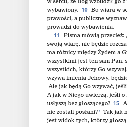
w sercu, że Bóg wzbudził go z
10
wybawiony.
Bo wiara w s
prawości, a publiczne wyznaw
prowadzi do wybawienia.
11
Pisma mówią przecież: „
swoją wiarę, nie będzie rozc
ma różnicy między Żydem a 
wszystkimi jest ten sam Pan, 
wszystkich, którzy Go wzywaj
wzywa imienia Jehowy, będz
Ale jak będą Go wzywać, jeśli
A jak w Niego uwierzą, jeśli o 
15
usłyszą bez głoszącego?
A 
r
nie zostali posłani?
Tak jak n
jest widok tych, którzy głosz