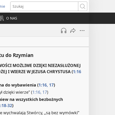
nie
ns
Szukaj
O NAS
dow)
stu do Rzymian
WOŚCI MOŻLIWE DZIĘKI NIEZASŁUŻONEJ
ŻEJ I WIERZE W JEZUSA CHRYSTUSA (
1:16
na do wybawienia (
1:16, 17
)
ł dzięki wierze” (
1:16, 17
)
niew na wszystkich bezbożnych
:18-32
)
nie wychwalają Stwórcy, „są bez wymówki”