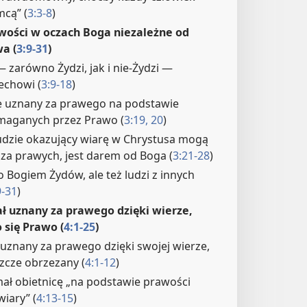
mcą” (
3:3-8
)
wości w oczach Boga niezależne od
a (
3:9-31
)
 zarówno Żydzi, jak i nie-Żydzi —
echowi (
3:9-18
)
ie uznany za prawego na podstawie
aganych przez Prawo (
3:19, 20
)
ludzie okazujący wiarę w Chrystusa mogą
 za prawych, jest darem od Boga (
3:21-28
)
ko Bogiem Żydów, ale też ludzi z innych
9-31
)
ł uznany za prawego dzięki wierze,
 się Prawo (
4:1-25
)
uznany za prawego dzięki swojej wierze,
szcze obrzezany (
4:1-12
)
ł obietnicę „na podstawie prawości
wiary” (
4:13-15
)