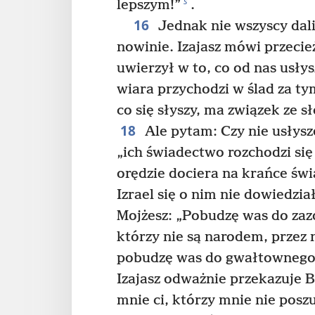
s
lepszym!”
.
16
Jednak nie wszyscy dali
nowinie. Izajasz mówi przecie
uwierzył w to, co od nas usłys
wiara przychodzi w ślad za tym
co się słyszy, ma związek ze 
18
Ale pytam: Czy nie usłysz
„ich świadectwo rozchodzi się 
orędzie dociera na krańce świ
Izrael się o nim nie dowiedzia
Mojżesz: „Pobudzę was do zaz
którzy nie są narodem, przez
pobudzę was do gwałtownego
Izajasz odważnie przekazuje B
mnie ci, którzy mnie nie posz