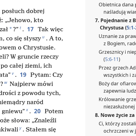
Obietnica dana p
 posłuch dobrej
naśladują wia
7. Pojednanie z 
ż: „Jehowo, kto
Chrystusa (
5:1-
17
t
*
zał
?”
.
Tak więc
Uznanie za praw
u
, co się słyszy
. A to,
z Bogiem, rado
słowem o Chrystusie.
Grzesznicy i nie
eli? W gruncie rzeczy
(
5:6-11
)
po całej ziemi, ich
Przez grzech Ad
19
v
wszystkich i z
ata”
.
Pytam: Czy
w
Boży dar ofiar
ł?
Najpierw mówi
zapewnia ludz
drości z powodu tych,
Królowanie grz
 niemądry naród
niezasłużonej 
20
x
 gniewu”
.
Potem
8. Nowe życie za
oże słowa: „Znaleźli
Ci, którzy zostal
y
ukiwali
. Stałem się
ochrzczeni w j