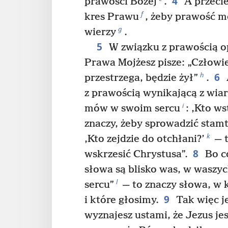
4
prawości Bożej
.
A przecie
f
kres Prawu
, żeby prawość m
g
wierzy
.
5
W związku z prawością 
Prawa Mojżesz pisze: „Człowie
6
h
przestrzega, będzie żył”
.
z prawością wynikającą z wia
i
mów w swoim sercu
: ‚Kto ws
znaczy, żeby sprowadzić stam
k
‚Kto zejdzie do otchłani?’
— t
8
wskrzesić Chrystusa”.
Bo c
słowa są blisko was, w waszy
l
sercu”
— to znaczy słowa, w 
9
i które głosimy.
Tak więc je
wyznajesz ustami, że Jezus j