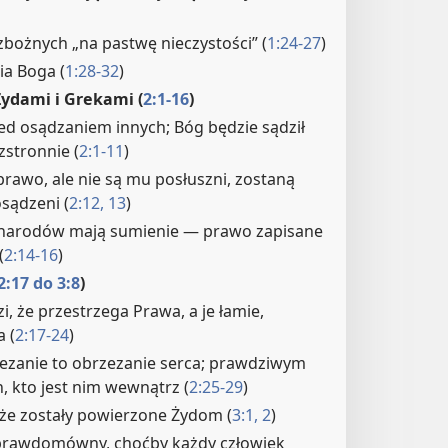
zbożnych „na pastwę nieczystości” (
1:24-27
)
ia Boga (
1:28-32
)
Żydami i Grekami (
2:1-16
)
ed osądzaniem innych; Bóg będzie sądził
zstronnie (
2:1-11
)
 prawo, ale nie są mu posłuszni, zostaną
sądzeni (
2:12, 13
)
h narodów mają sumienie — prawo zapisane
(
2:14-16
)
2:17 do 3:8
)
zi, że przestrzega Prawa, a je łamie,
 (
2:17-24
)
ezanie to obrzezanie serca; prawdziwym
, kto jest nim wewnątrz (
2:25-29
)
że zostały powierzone Żydom (
3:1, 2
)
 prawdomówny, choćby każdy człowiek