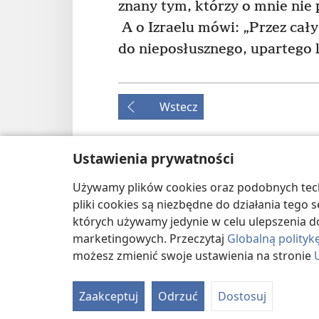
znany tym, którzy o mnie nie 
A o Izraelu mówi: „Przez cał
do nieposłusznego, upartego 
Wstecz
Ustawienia prywatności
Prawa autorskie do tej publikacji
Używamy plików cookies oraz podobnych techn
Copyright
©
2026
Watch Tower Bible and Tract S
pliki cookies są niezbędne do działania tego
WARUNKI UŻYTKOWANIA
|
POLITYKA PRYWA
których używamy jedynie w celu ulepszenia d
PRYWATNOŚCI
marketingowych. Przeczytaj
Globalną polityk
możesz zmienić swoje ustawienia na stronie
Zaakceptuj
Odrzuć
Dostosuj