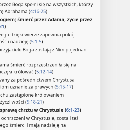
rzez Boga spełni się na wszystkich, którzy
rę Abrahama (
4:16-25
)
Bogiem; śmierć przez Adama, życie przez
21
)
ego dzięki wierze zapewnia pokój
ść i nadzieję (
5:1-5
)
przyjaciele Boga zostają z Nim pojednani
ama śmierć rozprzestrzeniła się na
aczęła królować (
5:12-14
)
owany za pośrednictwem Chrystusa
iom uznanie za prawych (
5:15-17
)
echu zastąpione królowaniem
życzliwości (
5:18-21
)
 sprawą chrztu w Chrystusie (
6:1-23
)
i ochrzczeni w Chrystusie, zostali też
ego śmierci i mają nadzieję na