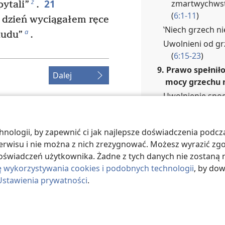
21
z
zmartwychwst
pytali”
.
(
6:1-11
)
y dzień wyciągałem ręce
‛Niech grzech ni
a
ludu”
.
Uwolnieni od gr
(
6:15-23
)
9. Prawo spełnił
Dalej
mocy grzechu n
Uwolnienie spod
Grzech ujawnion
Walka z grzeche
ologii, by zapewnić ci jak najlepsze doświadczenia podcza
10. Ci, którzy ży
ociety of Pennsylvania.
 serwisu i nie można z nich zrezygnować. Możesz wyrazić zg
za prawych (
8:
TNOŚCI
|
USTAWIENIA
oświadczeń użytkownika. Żadne z tych danych nie zostaną n
Postępowanie w
ę wykorzystywania cookies i podobnych technologii
, by do
i zapewnia życi
Ustawienia prywatności
.
Duch Boży zaświ
Ludzie ‛z wielk
Bożych’ (
8:18-