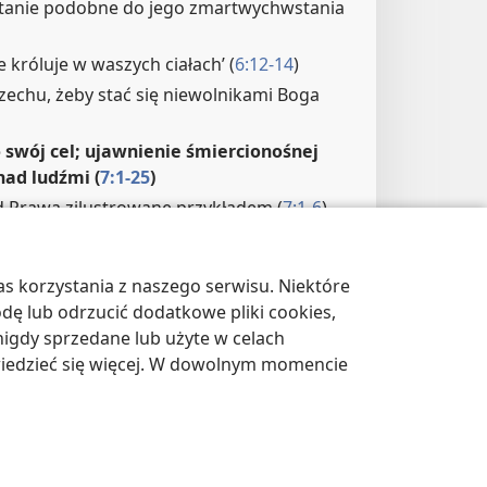
anie podobne do jego zmartwychwstania
e króluje w waszych ciałach’ (
6:12-14
)
zechu, żeby stać się niewolnikami Boga
o swój cel; ujawnienie śmiercionośnej
ad ludźmi (
7:1-25
)
 Prawa zilustrowane przykładem (
7:1-6
)
y przez Prawo (
7:7-12
)
m (
7:13-25
)
s korzystania z naszego serwisu. Niektóre
ją w jedności z Chrystusem, zostają uznani
odę lub odrzucić dodatkowe pliki cookies,
1-39
)
igdy sprzedane lub użyte w celach
 zgodzie z duchem podoba się Bogu
wiedzieć się więcej. W dowolnym momencie
e i pokój (
8:1-11
)
adcza o usynowieniu (
8:12-17
)
ą tęsknotą wyczekują objawienia synów
21
)