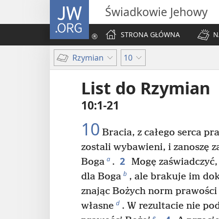
JW.ORG
Świadkowie Jehowy
STRONA GŁÓWNA
N
Rzymian
10
List do Rzymian
10:1-21
10
Bracia, z całego serca pra
zostali wybawieni, i zanoszę z
2
a
Boga
.
Mogę zaświadczyć, ż
b
dla Boga
, ale brakuje im do
znając Bożych norm prawości
d
własne
. W rezultacie nie po
e