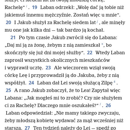
służyć ci siedem lat za twoją młodszą córkę,
i
19
Rachelę”
.
Laban odrzekł: „Wolę dać ją tobie niż
jakiemuś innemu mężczyźnie. Zostań więc u mnie”.
j
20
I Jakub służył za Rachelę siedem lat
, ale minęły
mu one jak kilka dni — tak bardzo ją kochał.
21
Po tym czasie Jakub zwrócił się do Labana:
*
„Daj mi ją za żonę, żebym z nią zamieszkał
, bo
22
skończyły się już dni mojej służby”.
Wtedy Laban
zaprosił wszystkich okolicznych mieszkańców
23
i wyprawił ucztę.
Ale wieczorem wziął swoją
córkę Leę i przyprowadził ją do Jakuba, żeby z nią
k
24
współżył.
Laban dał Lei swoją służącą Zilpę
.
25
A rano Jakub zobaczył, że to Lea! Zapytał więc
Labana: „Jak mogłeś mi to zrobić? Czy nie służyłem
l
26
ci za Rachelę? Dlaczego mnie oszukałeś?”
.
Laban odpowiedział: „Nie mamy takiego zwyczaju,
żeby młodszą kobietę wydawać za mąż wcześniej niż
27
starszą.
Ten tydzień należy do Lei — spędź go