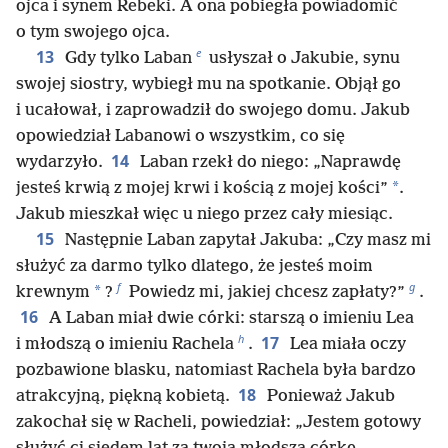
ojca i synem Rebeki. A ona pobiegła powiadomić
o tym swojego ojca.
e
13
Gdy tylko Laban
usłyszał o Jakubie, synu
swojej siostry, wybiegł mu na spotkanie. Objął go
i ucałował, i zaprowadził do swojego domu. Jakub
opowiedział Labanowi o wszystkim, co się
14
wydarzyło.
Laban rzekł do niego: „Naprawdę
*
jesteś krwią z mojej krwi i kością z mojej kości”
.
Jakub mieszkał więc u niego przez cały miesiąc.
15
Następnie Laban zapytał Jakuba: „Czy masz mi
służyć za darmo tylko dlatego, że jesteś moim
f
g
*
krewnym
?
Powiedz mi, jakiej chcesz zapłaty?”
.
16
A Laban miał dwie córki: starszą o imieniu Lea
h
17
i młodszą o imieniu Rachela
.
Lea miała oczy
pozbawione blasku, natomiast Rachela była bardzo
18
atrakcyjną, piękną kobietą.
Ponieważ Jakub
zakochał się w Racheli, powiedział: „Jestem gotowy