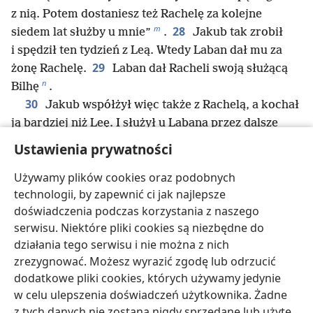
z nią. Potem dostaniesz też Rachelę za kolejne
m
28
siedem lat służby u mnie”
.
Jakub tak zrobił
i spędził ten tydzień z Leą. Wtedy Laban dał mu za
29
żonę Rachelę.
Laban dał Racheli swoją służącą
n
Bilhę
.
30
Jakub współżył więc także z Rachelą, a kochał
ją bardziej niż Leę. I służył u Labana przez dalsze
o
31
siedem lat
.
Kiedy Jehowa zobaczył, że Lea jest
Ustawienia prywatności
p
*
*
niekochana
, sprawił, że mogła mieć dzieci
, lecz
q
32
Używamy plików cookies oraz podobnych
Rachela była niepłodna
.
Lea zaszła w ciążę
technologii, by zapewnić ci jak najlepsze
r
*
i urodziła syna. Dała mu na imię Ruben
, bo
doświadczenia podczas korzystania z naszego
s
powiedziała: „Jehowa zobaczył, że cierpię
. Teraz
serwisu. Niektóre pliki cookies są niezbędne do
33
mój mąż mnie pokocha”.
I znowu zaszła w ciążę,
działania tego serwisu i nie można z nich
i urodziła syna. Wówczas powiedziała: „Byłam
zrezygnować. Możesz wyrazić zgodę lub odrzucić
niekochana, ale Jehowa mnie wysłuchał i dał mi
dodatkowe pliki cookies, których używamy jedynie
t
34
*
jeszcze jednego syna”. I nazwała go Symeon
.
w celu ulepszenia doświadczeń użytkownika. Żadne
Lea kolejny raz zaszła w ciążę, urodziła syna
z tych danych nie zostaną nigdy sprzedane lub użyte