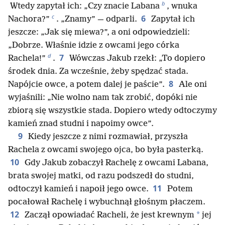
b
Wtedy zapytał ich: „Czy znacie Labana
, wnuka
c
6
Nachora?”
. „Znamy” — odparli.
Zapytał ich
jeszcze: „Jak się miewa?”, a oni odpowiedzieli:
„Dobrze. Właśnie idzie z owcami jego córka
d
7
Rachela!”
.
Wówczas Jakub rzekł: „To dopiero
środek dnia. Za wcześnie, żeby spędzać stada.
8
Napójcie owce, a potem dalej je paście”.
Ale oni
wyjaśnili: „Nie wolno nam tak zrobić, dopóki nie
zbiorą się wszystkie stada. Dopiero wtedy odtoczymy
kamień znad studni i napoimy owce”.
9
Kiedy jeszcze z nimi rozmawiał, przyszła
Rachela z owcami swojego ojca, bo była pasterką.
10
Gdy Jakub zobaczył Rachelę z owcami Labana,
brata swojej matki, od razu podszedł do studni,
11
odtoczył kamień i napoił jego owce.
Potem
pocałował Rachelę i wybuchnął głośnym płaczem.
12
*
Zaczął opowiadać Racheli, że jest krewnym
jej