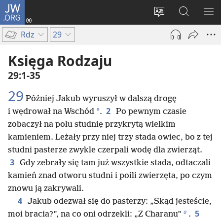
JW.ORG
Logowanie
(opens
Wybór
Szukaj
PO
new
języka
na
ME
Rdz
29
window)
JW.ORG
Księga Rodzaju
29:1-35
29
Później Jakub wyruszył w dalszą drogę
2
*
i wędrował na Wschód
.
Po pewnym czasie
zobaczył na polu studnię przykrytą wielkim
kamieniem. Leżały przy niej trzy stada owiec, bo z tej
studni pasterze zwykle czerpali wodę dla zwierząt.
3
Gdy zebrały się tam już wszystkie stada, odtaczali
kamień znad otworu studni i poili zwierzęta, po czym
znowu ją zakrywali.
4
Jakub odezwał się do pasterzy: „Skąd jesteście,
a
5
moi bracia?”, na co oni odrzekli: „Z Charanu”
.