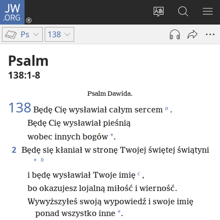
JW.ORG
Logowanie
(opens
Wybór
Szukaj
PO
new
języka
na
ME
Ps
138
window)
JW.ORG
Psalm
138:1-8
Psalm Dawida.
138
a
Będę Cię wysławiał całym sercem
.
Będę Cię wysławiał pieśnią
*
wobec innych bogów
.
2
Będę się kłaniał w stronę Twojej świętej świątyni
b
*
c
i będę wysławiał Twoje imię
,
bo okazujesz lojalną miłość i wierność.
Wywyższyłeś swoją wypowiedź i swoje imię
*
ponad wszystko inne
.