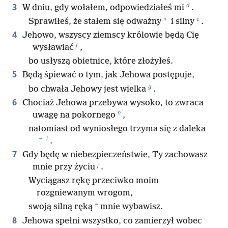
d
3
W dniu, gdy wołałem, odpowiedziałeś mi
.
e
*
Sprawiłeś, że stałem się odważny
i silny
.
4
Jehowo, wszyscy ziemscy królowie będą Cię
f
wysławiać
,
bo usłyszą obietnice, które złożyłeś.
5
Będą śpiewać o tym, jak Jehowa postępuje,
g
bo chwała Jehowy jest wielka
.
6
Chociaż Jehowa przebywa wysoko, to zwraca
h
uwagę na pokornego
,
natomiast od wyniosłego trzyma się z daleka
i
*
.
7
Gdy będę w niebezpieczeństwie, Ty zachowasz
j
mnie przy życiu
.
Wyciągasz rękę przeciwko moim
rozgniewanym wrogom,
*
swoją silną ręką
mnie wybawisz.
8
Jehowa spełni wszystko, co zamierzył wobec