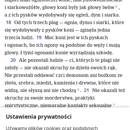
napierśniki ognistoczerwone, hiacyntowoniebieskie
p
i siarkowożółte, głowy koni były jak głowy lwów
,
a z ich pysków wydobywały się ogień, dym i siarka.
18
Od tych trzech plag — ognia, dymu i siarki, które
się wydobywały z pysków koni — zginęła jedna
19
trzecia ludzi.
Moc koni jest w ich pyskach
i ogonach, bo ich ogony są podobne do węży i mają
głowy. I tymi ogonami konie wyrządzają szkodę.
20
Ale pozostali ludzie — ci, których te plagi nie
zabiły — nie okazali skruchy za dzieła swoich rąk.
Nie przestali oddawać czci demonom ani bożkom ze
złota, srebra, miedzi, kamienia i drewna, które nie
q
21
widzą, nie słyszą ani nie chodzą
.
Nie okazali też
skruchy za swoje morderstwa, praktyki
*
spirytystyczne, niemoralne kontakty seksualne
oraz kradzieże.
Ustawienia prywatności
Używamy plików cookies oraz podobnych