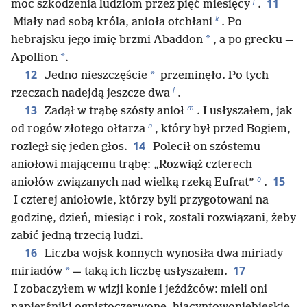
j
11
moc szkodzenia ludziom przez pięć miesięcy
.
k
Miały nad sobą króla, anioła otchłani
. Po
*
hebrajsku jego imię brzmi Abaddon
, a po grecku —
*
Apollion
.
12
*
Jedno nieszczęście
przeminęło. Po tych
l
rzeczach nadejdą jeszcze dwa
.
m
13
Zadął w trąbę szósty anioł
. I usłyszałem, jak
n
od rogów złotego ołtarza
, który był przed Bogiem,
14
rozległ się jeden głos.
Polecił on szóstemu
aniołowi mającemu trąbę: „Rozwiąż czterech
o
15
aniołów związanych nad wielką rzeką Eufrat”
.
I czterej aniołowie, którzy byli przygotowani na
godzinę, dzień, miesiąc i rok, zostali rozwiązani, żeby
zabić jedną trzecią ludzi.
16
Liczba wojsk konnych wynosiła dwa miriady
17
*
miriadów
— taką ich liczbę usłyszałem.
I zobaczyłem w wizji konie i jeźdźców: mieli oni