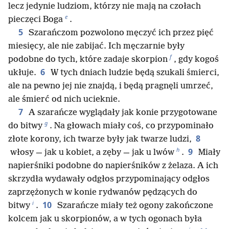
lecz jedynie ludziom, którzy nie mają na czołach
e
pieczęci Boga
.
5
Szarańczom pozwolono męczyć ich przez pięć
miesięcy, ale nie zabijać. Ich męczarnie były
f
podobne do tych, które zadaje skorpion
, gdy kogoś
6
ukłuje.
W tych dniach ludzie będą szukali śmierci,
ale na pewno jej nie znajdą, i będą pragnęli umrzeć,
ale śmierć od nich ucieknie.
7
A szarańcze wyglądały jak konie przygotowane
g
do bitwy
. Na głowach miały coś, co przypominało
8
złote korony, ich twarze były jak twarze ludzi,
h
9
włosy — jak u kobiet, a zęby — jak u lwów
.
Miały
napierśniki podobne do napierśników z żelaza. A ich
skrzydła wydawały odgłos przypominający odgłos
zaprzężonych w konie rydwanów pędzących do
i
10
bitwy
.
Szarańcze miały też ogony zakończone
kolcem jak u skorpionów, a w tych ogonach była