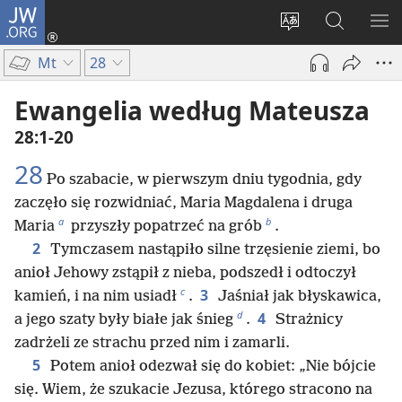
JW.ORG
Logowanie
(opens
Wybór
Szukaj
PO
new
języka
na
ME
Mt
28
window)
JW.ORG
Ewangelia według Mateusza
28:1-20
28
Po szabacie, w pierwszym dniu tygodnia, gdy
zaczęło się rozwidniać, Maria Magdalena i druga
a
b
Maria
przyszły popatrzeć na grób
.
2
Tymczasem nastąpiło silne trzęsienie ziemi, bo
anioł Jehowy zstąpił z nieba, podszedł i odtoczył
c
3
kamień, i na nim usiadł
.
Jaśniał jak błyskawica,
d
4
a jego szaty były białe jak śnieg
.
Strażnicy
zadrżeli ze strachu przed nim i zamarli.
5
Potem anioł odezwał się do kobiet: „Nie bójcie
się. Wiem, że szukacie Jezusa, którego stracono na