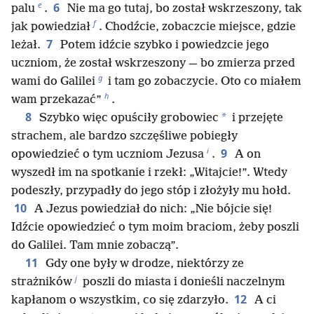
e
6
palu
.
Nie ma go tutaj, bo został wskrzeszony, tak
f
jak powiedział
. Chodźcie, zobaczcie miejsce, gdzie
7
leżał.
Potem idźcie szybko i powiedzcie jego
uczniom, że został wskrzeszony — bo zmierza przed
g
wami do Galilei
i tam go zobaczycie. Oto co miałem
h
wam przekazać”
.
8
*
Szybko więc opuściły grobowiec
i przejęte
strachem, ale bardzo szczęśliwe pobiegły
i
9
opowiedzieć o tym uczniom Jezusa
.
A on
wyszedł im na spotkanie i rzekł: „Witajcie!”. Wtedy
podeszły, przypadły do jego stóp i złożyły mu hołd.
10
A Jezus powiedział do nich: „Nie bójcie się!
Idźcie opowiedzieć o tym moim braciom, żeby poszli
do Galilei. Tam mnie zobaczą”.
11
Gdy one były w drodze, niektórzy ze
j
strażników
poszli do miasta i donieśli naczelnym
12
kapłanom o wszystkim, co się zdarzyło.
A ci