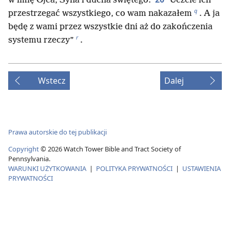
w imię Ojca, Syna i ducha świętego.
Uczcie ich
q
przestrzegać wszystkiego, co wam nakazałem
. A ja
będę z wami przez wszystkie dni aż do zakończenia
r
systemu rzeczy”
.
Wstecz
Dalej
Prawa autorskie do tej publikacji
Copyright
©
2026
Watch Tower Bible and Tract Society of
Pennsylvania.
WARUNKI UŻYTKOWANIA
|
POLITYKA PRYWATNOŚCI
|
USTAWIENIA
PRYWATNOŚCI