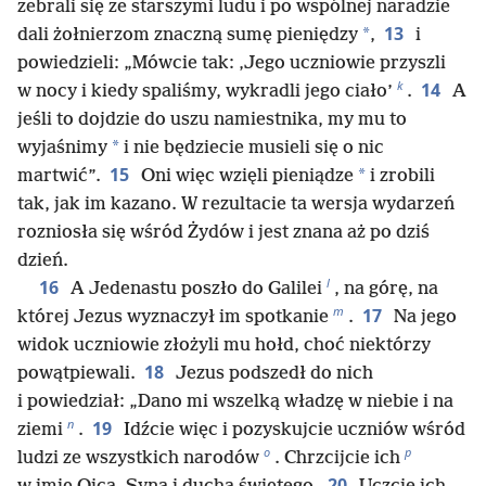
zebrali się ze starszymi ludu i po wspólnej naradzie
13
*
dali żołnierzom znaczną sumę pieniędzy
,
i
powiedzieli: „Mówcie tak: ‚Jego uczniowie przyszli
k
14
w nocy i kiedy spaliśmy, wykradli jego ciało’
.
A
jeśli to dojdzie do uszu namiestnika, my mu to
*
wyjaśnimy
i nie będziecie musieli się o nic
15
*
martwić”.
Oni więc wzięli pieniądze
i zrobili
tak, jak im kazano. W rezultacie ta wersja wydarzeń
rozniosła się wśród Żydów i jest znana aż po dziś
dzień.
l
16
A Jedenastu poszło do Galilei
, na górę, na
m
17
której Jezus wyznaczył im spotkanie
.
Na jego
widok uczniowie złożyli mu hołd, choć niektórzy
18
powątpiewali.
Jezus podszedł do nich
i powiedział: „Dano mi wszelką władzę w niebie i na
n
19
ziemi
.
Idźcie więc i pozyskujcie uczniów wśród
o
p
ludzi ze wszystkich narodów
. Chrzcijcie ich
20