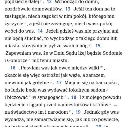
s
12
pójdziecie dalej
.
Wchodząc do domu,
13
pozdrówcie domowników.
Jeśli ten dom na to
zasługuje, niech zagości w nim pokój, którego mu
t
życzycie
, a jeśli nie zasługuje, niech wasz pokój
14
wróci do was.
Jeżeli gdzieś was nie przyjmą ani
nie będą słuchać, to wychodząc z takiego domu lub
u
15
miasta, strząśnijcie pył ze swoich nóg
.
Zapewniam was, że w Dniu Sądu lżej będzie Sodomie
v
i Gomorze
niż temu miastu.
w
16
„Posyłam was jak owce między wilki
,
okażcie się więc ostrożni jak węże, a zarazem
x
17
niewinni jak gołębie
.
Miejcie się na baczności,
y
bo ludzie będą was wydawać lokalnym sądom
z
a
18
i biczować
w synagogach
.
I z mojego powodu
b
będziecie ciągani przed namiestników i królów
—
c
19
na świadectwo im i narodom
.
Jednak gdy was
wydadzą, nie zamartwiajcie się, jak lub co powiecie,
d
20