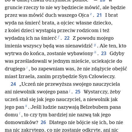
bo w danej chwili otrzymacie pomoc
—
w
gruncie rzeczy to nie wy będziecie mówić, ale będzie
e
21
przez was mówić duch waszego Ojca
.
I brat
wyda na śmierć brata, a ojciec własne dziecko,
z kolei dzieci wystąpią przeciw rodzicom i też
f
22
wydadzą ich na śmierć
.
Z powodu mojego
g
imienia wszyscy będą was nienawidzić
. Ale ten, kto
h
23
wytrwa do końca, zostanie wybawiony
.
Gdyby
was prześladowali w jednym mieście, uciekajcie do
i
drugiego
, bo zapewniam was, że nie zdążycie obejść
miast Izraela, zanim przybędzie Syn Człowieczy.
24
„Uczeń nie przewyższa swojego nauczyciela
j
25
ani niewolnik swojego pana
.
Wystarczy, żeby
uczeń stał się jak jego nauczyciel, a niewolnik jak
k
jego pan
. Jeśli ludzie nazywają Belzebubem pana
l
domu
, to czy tym bardziej nie nazwą tak jego
26
domowników?
Dlatego nie bójcie się ich, bo nie
ma nic zakrytego, co nie zostanie odkryte, ani nic