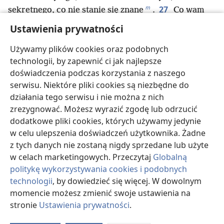
m
27
sekretnego, co nie stanie się znane
.
Co wam
mówię w ciemności, powiedzcie w świetle, a co wam
Ustawienia prywatności
n
28
*
mówię szeptem
, rozgłoście z dachów
.
I nie
Używamy plików cookies oraz podobnych
bójcie się tych, którzy zabijają ciało, ale nie mogą
technologii, by zapewnić ci jak najlepsze
o
zabić duszy
. Bójcie się raczej Tego, który i duszę,
doświadczenia podczas korzystania z naszego
p
29
i ciało może zgładzić w Gehennie
.
Czy nie
serwisu. Niektóre pliki cookies są niezbędne do
sprzedaje się dwóch wróbli za jedną drobną monetę?
działania tego serwisu i nie można z nich
A przecież ani jeden z nich nie spadnie na ziemię bez
zrezygnować. Możesz wyrazić zgodę lub odrzucić
q
30
wiedzy waszego Ojca
.
Nawet wszystkie wasze
dodatkowe pliki cookies, których używamy jedynie
r
31
włosy na głowie są policzone
.
Dlatego nie
w celu ulepszenia doświadczeń użytkownika. Żadne
s
bójcie się — jesteście warci więcej niż wiele wróbli
.
z tych danych nie zostaną nigdy sprzedane lub użyte
t
32
„Kto się przyzna do mnie przed ludźmi
, do
w celach marketingowych. Przeczytaj
Globalną
tego ja przyznam się przed swoim Ojcem, który jest
politykę wykorzystywania cookies i podobnych
u
33
w niebie
.
Ale kto się mnie wyprze przed
technologii
, by dowiedzieć się więcej. W dowolnym
ludźmi, tego ja wyprę się przed swoim Ojcem, który
momencie możesz zmienić swoje ustawienia na
v
34
stronie
Ustawienia prywatności
.
jest w niebie
.
Nie myślcie, że przyszedłem
O
przynieść na ziemię pokój. Nie przyszedłem
d