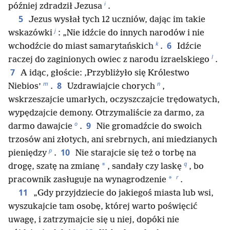
i
później zdradził Jezusa
.
5
Jezus wysłał tych 12 uczniów, dając im takie
j
wskazówki
: „Nie idźcie do innych narodów i nie
k
6
wchodźcie do miast samarytańskich
.
Idźcie
l
raczej do zaginionych owiec z narodu izraelskiego
.
7
A idąc, głoście: ‚Przybliżyło się Królestwo
m
n
8
Niebios’
.
Uzdrawiajcie chorych
,
wskrzeszajcie umarłych, oczyszczajcie trędowatych,
wypędzajcie demony. Otrzymaliście za darmo, za
o
9
darmo dawajcie
.
Nie gromadźcie do swoich
trzosów ani złotych, ani srebrnych, ani miedzianych
p
10
pieniędzy
.
Nie starajcie się też o torbę na
q
*
drogę, szatę na zmianę
, sandały czy laskę
, bo
r
*
pracownik zasługuje na wynagrodzenie
.
11
„Gdy przyjdziecie do jakiegoś miasta lub wsi,
wyszukajcie tam osobę, której warto poświęcić
uwagę, i zatrzymajcie się u niej, dopóki nie