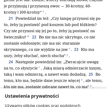
glebie jest tak: Ludzie, którzy słuchają słowa, chętnie
je przyjmują i przynoszą owoc — 30-krotny, 60-
v
krotny i 100-krotny”
.
21
Powiedział im też: „Czy lampę przynosi się po
to, żeby ją postawić pod koszem lub pod łóżkiem?
Czy nie przynosi się jej po to, żeby ją postawić na
w
22
świeczniku?
Bo nie ma nic ukrytego, co nie
zostanie odsłonięte; nie ma nic starannie
x
23
skrywanego, co nie wyjdzie na jaw
.
Kto ma
y
uszy, żeby słuchać, niech słucha”
.
24
Następnie powiedział im: „Zwracajcie uwagę
z
na to, co słyszycie
. Jaką miarą odmierzacie innym,
25
taką i wam odmierzą, a nawet wam dodadzą.
Bo
a
temu, kto ma, będzie dane jeszcze więcej
, ale temu,
b
kto nie ma, zostanie zabrane nawet to, co ma”
.
26
I mówił dalej: „Z Królestwem Bożym jest jak
Ustawienia prywatności
27
z człowiekiem, który rozrzucił na ziemię ziarna.
Używamy plików cookies oraz podobnych
W nocy idzie spać, za dnia wstaje, a tymczasem