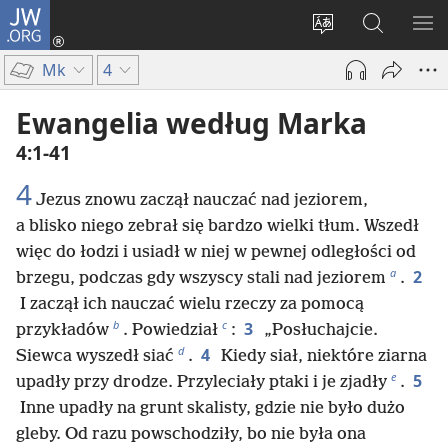
JW.ORG
Logowanie
(opens
Wybór
Szukaj
PO
new
języka
na
ME
Mk
4
window)
JW.ORG
Ewangelia według Marka
4:1-41
4
Jezus znowu zaczął nauczać nad jeziorem,
a blisko niego zebrał się bardzo wielki tłum. Wszedł
więc do łodzi i usiadł w niej w pewnej odległości od
a
2
brzegu, podczas gdy wszyscy stali nad jeziorem
.
I zaczął ich nauczać wielu rzeczy za pomocą
b
c
3
przykładów
. Powiedział
:
„Posłuchajcie.
d
4
Siewca wyszedł siać
.
Kiedy siał, niektóre ziarna
e
5
upadły przy drodze. Przyleciały ptaki i je zjadły
.
Inne upadły na grunt skalisty, gdzie nie było dużo
gleby. Od razu powschodziły, bo nie była ona