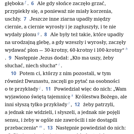
f
6
głęboka
.
Ale gdy słońce zaczęło grzać,
przypiekły się, a ponieważ nie miały korzenia,
7
uschły.
Jeszcze inne ziarna upadły między
ciernie, a ciernie wyrosły i je zagłuszyły, i te nie
g
8
wydały plonu
.
Ale były też takie, które upadły
na urodzajną glebę, a gdy wzeszły i wyrosły, zaczęły
h
wydawać plon — 30-krotny, 60-krotny i 100-krotny”
9
.
Następnie Jezus dodał: „Kto ma uszy, żeby
i
słuchać, niech słucha”
.
10
Potem ci, którzy z nim pozostali, w tym
również Dwunastu, zaczęli go pytać na osobności
j
11
o te przykłady
.
Powiedział więc do nich: „Wam
k
wyjawiono świętą tajemnicę
Królestwa Bożego, ale
l
12
inni słyszą tylko przykłady
,
żeby patrzyli,
a jednak nie widzieli, i słyszeli, a jednak nie pojęli
sensu, i żeby w ogóle nie zawrócili i nie dostąpili
m
13
przebaczenia”
.
Następnie powiedział do nich: