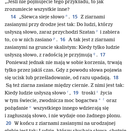
„Jeśli nie pojmujecie tego przykładu, to jak
zrozumiecie wszystkie inne?
n
14
15
„Siewca sieje słowo
.
Z ziarnami
zasianymi przy drodze jest tak: Do ludzi, którzy
o
usłyszą słowo, zaraz przychodzi Szatan
i zabiera
p
16
to, co w nich zasiano
.
A tak jest z ziarnami
zasianymi na gruncie skalistym: Kiedy tylko ludzie
q
17
usłyszą słowo, z radością je przyjmują
.
Ponieważ jednak nie mają w sobie korzenia, trwają
tylko przez jakiś czas. Gdy z powodu słowa pojawia
18
się ucisk lub prześladowanie, od razu upadają.
Są też ziarna zasiane między ciernie. Z nimi jest tak:
r
s
19
Kiedy ludzie usłyszą słowo
,
troski
życia
t
*
w tym świecie, zwodnicza moc bogactwa
oraz
u
pożądanie
wszystkiego innego wdzierają się
i zagłuszają słowo, i nie wydaje ono żadnego plonu.
20
W końcu z ziarnami zasianymi na urodzajnej