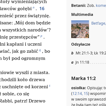
 stoły wymieniających
Betanii:
Zob.
komen
16
n
edawców gołębi
.
Multimedia
enieść przez świątynię.
pisane: ‚Mój dom będzie
Betfage,
 wszystkich narodów’?
p
kinię przestępców”
.
Odsyłacze
ni kapłani i uczeni
q
awiać, jak go zabić
, bo
b
Mt 21:1-3; Łk 19:
łum był pod ogromnym
a
Jn 11:18
niowie wyszli z miasta.
Marka 11:2
chodzili koło drzewa
s
uż uschnięte od korzeni
osiołka:
Opisując t
(
12:14, 15
) wspomin
 sobie, co się
w swoim sprawozda
„Rabbi, patrz! Drzewo
że była tam też ośli