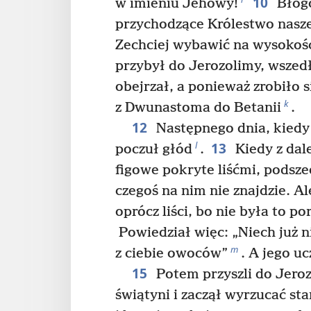
10
w imieniu Jehowy!
Błogo
przychodzące Królestwo nasz
Zechciej wybawić na wysokoś
przybył do Jerozolimy, wszedł
obejrzał, a ponieważ zrobiło s
k
z Dwunastoma do Betanii
.
12
Następnego dnia, kiedy 
13
l
poczuł głód
.
Kiedy z dal
figowe pokryte liśćmi, podsze
czegoś na nim nie znajdzie. Al
oprócz liści, bo nie była to por
Powiedział więc: „Niech już ni
m
z ciebie owoców”
. A jego uc
15
Potem przyszli do Jeroz
świątyni i zaczął wyrzucać st