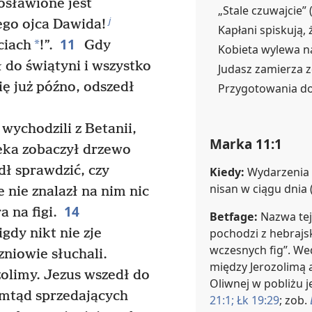
sławione jest
„Stale czuwajcie” 
j
ego ojca Dawida!
Kapłani spiskują, 
11
*
ciach
!”.
Gdy
Kobieta wylewa na
 do świątyni i wszystko
Judasz zamierza z
ię już późno, odszedł
Przygotowania do 
wychodzili z Betanii,
Marka 11:1
eka zobaczył drzewo
dł sprawdzić, czy
Kiedy:
Wydarzenia
nisan w ciągu dnia 
e nie znalazł na nim nic
14
a na figi.
Betfage:
Nazwa tej
pochodzi z hebraj
gdy nikt nie zje
wczesnych fig”. Wed
zniowie słuchali.
między Jerozolimą 
olimy. Jezus wszedł do
Oliwnej w pobliżu j
amtąd sprzedających
21:1;
Łk 19:29
; zob.