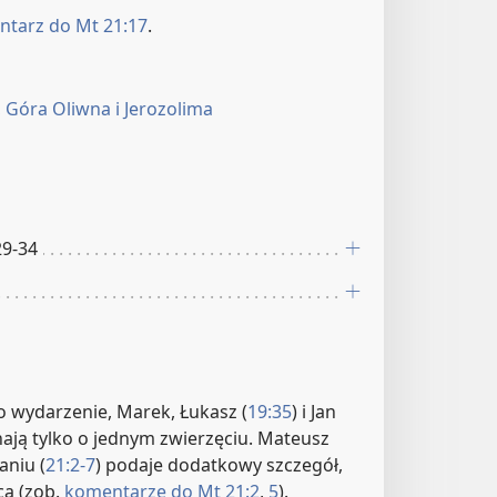
tarz do Mt 21:17
.
 Góra Oliwna i Jerozolima
29-34
o wydarzenie, Marek, Łukasz (
19:35
) i Jan
ają tylko o jednym zwierzęciu. Mateusz
niu (
21:2-7
) podaje dodatkowy szczegół,
ca (zob.
komentarze do Mt 21:2
,
5
).