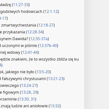
władzę (
11:27-33
)
egodziwych hodowcach (
12:1-12
)
3-17
)
e zmartwychwstania (
12:18-27
)
e przykazania (
12:28-34
)
 synem Dawida? (
12:35-37a
)
d uczonymi w piśmie (
12:37b-40
)
nej wdowy (
12:41-44
)
będzie znakiem, że to wszystko zbliża się ku
4
)
sk, jakiego nie było (
13:5-20
)
 fałszywymi chrystusami (
13:21-23
)
łowieczego (
13:24-27
)
e figowym (
13:28, 29
)
przeminie (
13:30, 31
)
 znają ludzie ani aniołowie (
13:32
)