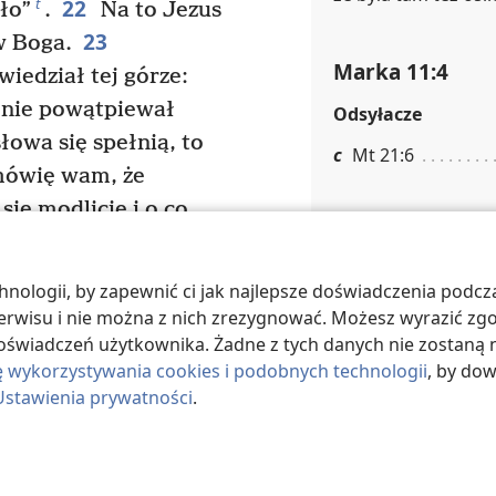
22
t
ło”
.
Na to Jezus
23
w Boga.
Marka 11:4
iedział tej górze:
a nie powątpiewał
Odsyłacze
słowa się spełnią, to
c
Mt 21:6
mówię wam, że
się modlicie i o co
Marka 11:7
tak, jakbyście to już
Multimedia
licie, przebaczcie
ologii, by zapewnić ci jak najlepsze doświadczenia podcza
omuś, żeby wasz Ojciec,
Źrebię o
 serwisu i nie można z nich zrezygnować. Możesz wyrazić zg
 wam przebaczył wasze
oświadczeń użytkownika. Żadne z tych danych nie zostaną n
ę wykorzystywania cookies i podobnych technologii
, by do
Ustawienia prywatności
.
ozolimy. A gdy chodził
Odsyłacze
 naczelni kapłani,
e
Mt 21:7, 8; Łk 19:
28
i zapytali: „Jakim