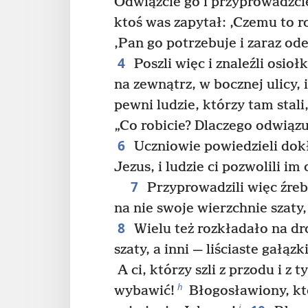
Odwiążcie go i przyprowadźcie
ktoś was zapytał: ‚Czemu to ro
‚Pan go potrzebuje i zaraz od
4
Poszli więc i znaleźli osio
na zewnątrz, w bocznej ulicy, 
pewni ludzie, którzy tam stali,
„Co robicie? Dlaczego odwiązu
6
Uczniowie powiedzieli dokł
Jezus, i ludzie ci pozwolili im 
7
Przyprowadzili więc źreb
na nie swoje wierzchnie szaty,
8
Wielu też rozkładało na dr
szaty, a inni — liściaste gałązk
A ci, którzy szli z przodu i z t
h
wybawić!
Błogosławiony, kt
i