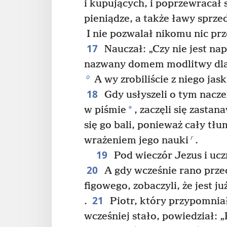
i kupujących, i poprzewracał
pieniądze, a także ławy sprz
I nie pozwalał nikomu nic prz
17
Nauczał: „Czy nie jest na
nazwany domem modlitwy dla
o
A wy zrobiliście z niego jas
18
Gdy usłyszeli o tym naczel
*
w piśmie
, zaczęli się zastan
się go bali, ponieważ cały t
r
wrażeniem jego nauki
.
19
Pod wieczór Jezus i ucz
20
A gdy wcześnie rano prze
figowego, zobaczyli, że jest j
21
.
Piotr, który przypomniał
wcześniej stało, powiedział: 