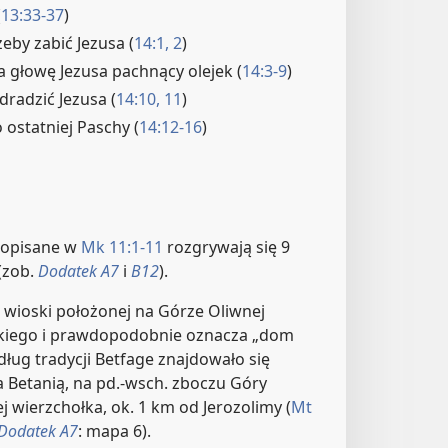
(
13:33-37
)
żeby zabić Jezusa (
14:1, 2
)
 głowę Jezusa pachnący olejek (
14:3-9
)
dradzić Jezusa (
14:10, 11
)
ostatniej Paschy (
14:12-16
)
 opisane w
Mk 11:1-11
rozgrywają się 9
(zob.
Dodatek A7
i
B12
).
 wioski położonej na Górze Oliwnej
skiego i prawdopodobnie oznacza „dom
ług tradycji Betfage znajdowało się
a Betanią, na pd.-wsch. zboczu Góry
ej wierzchołka, ok. 1 km od Jerozolimy (
Mt
Dodatek A7
: mapa 6).