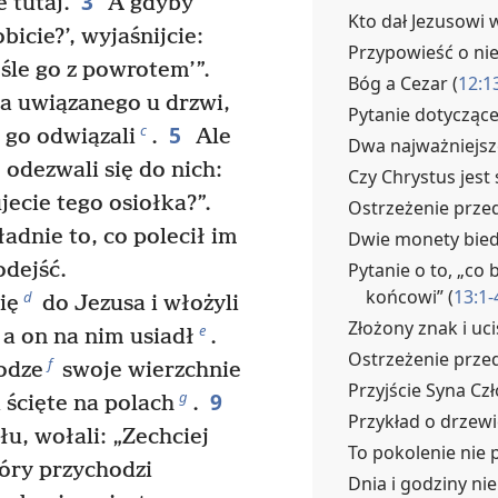
3
 tutaj.
A gdyby
Kto dał Jezusowi 
bicie?’, wyjaśnijcie:
Przypowieść o ni
eśle go z powrotem’”.
Bóg a Cezar (
12:1
łka uwiązanego u drzwi,
Pytanie dotycząc
5
c
i go odwiązali
.
Ale
Dwa najważniejsz
 odezwali się do nich:
Czy Chrystus jest
jecie tego osiołka?”.
Ostrzeżenie prze
adnie to, co polecił im
Dwie monety bied
Pytanie o to, „co 
odejść.
końcowi” (
13:1-
d
ię
do Jezusa i włożyli
Złożony znak i uci
e
 a on na nim usiadł
.
Ostrzeżenie przed
f
odze
swoje wierzchnie
Przyjście Syna Cz
9
g
i ścięte na polach
.
Przykład o drzewi
yłu, wołali: „Zechciej
To pokolenie nie 
óry przychodzi
Dnia i godziny nie