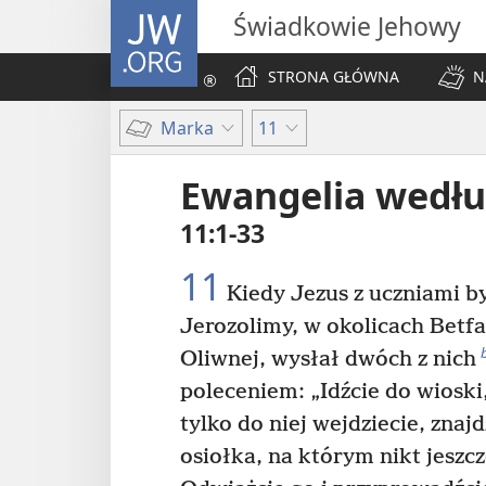
JW.ORG
Świadkowie Jehowy
STRONA GŁÓWNA
N
Marka
11
Ewangelia wedł
11:1-33
11
Kiedy Jezus z uczniami by
Jerozolimy, w okolicach Betfa
Oliwnej, wysłał dwóch z nich
poleceniem: „Idźcie do wioski
tylko do niej wejdziecie, znaj
osiołka, na którym nikt jeszcze