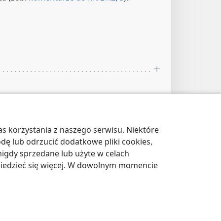
s korzystania z naszego serwisu. Niektóre
sła
odę lub odrzucić dodatkowe pliki cookies,
igdy sprzedane lub użyte w celach
wiedzieć się więcej. W dowolnym momencie
35; Jn 12:14, 15