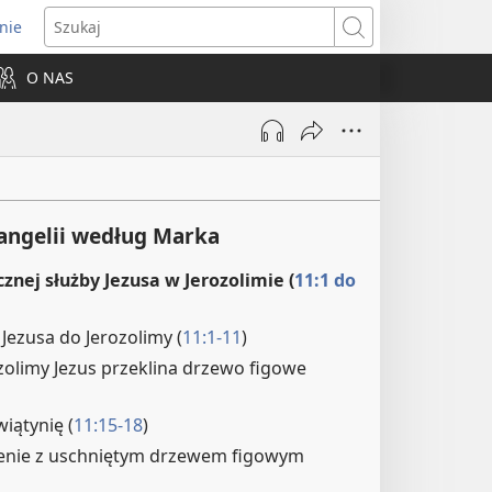
nie
ns
Szukaj
O NAS
dow)
wangelii według Marka
cznej służby Jezusa w Jerozolimie (
11:1 do
Jezusa do Jerozolimy (
11:1-11
)
zolimy Jezus przeklina drzewo figowe
iątynię (
11:15-18
)
enie z uschniętym drzewem figowym