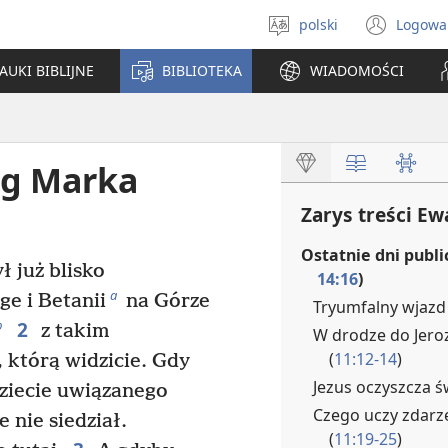
polski
Logowa
Wybór
(ope
języka
new
AUKI BIBLIJNE
BIBLIOTEKA
WIADOMOŚCI
win
ug Marka
Zarys treści E
Ostatnie dni publi
ł już blisko
14:16
)
a
ge i Betanii
na Górze
Tryumfalny wjazd 
2
b
z takim
W drodze do Jero
(
11:12-14
)
, którą widzicie. Gdy
Jezus oczyszcza św
dziecie uwiązanego
Czego uczy zdarz
 nie siedział.
(
11:19-25
)