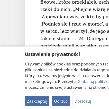
figowe, które przekląłeś, usch
rzekł do nich: „Miejcie wiarę 
Zapewniam was, że kto by pow
‚Podnieś się i rzuć w morze’, 
w sercu, lecz wierzył, że jego 
24
u
tak się stanie
.
Dlatego 
będziecie mieli wszystko, o co 
prosicie, jeśli tylko wierzycie 
Ustawienia prywatności
25
v
otrzymali
.
A gdy się mod
Używamy plików cookies oraz podobnych techn
wszystko, co macie przeciw k
pliki cookies są niezbędne do działania tego
który jest w niebie, również
których używamy jedynie w celu ulepszenia d
marketingowych. Przeczytaj
Globalną polityk
26
w
przewinienia”
.
——
możesz zmienić swoje ustawienia na stronie
27
I znowu przyszli do Jer
po świątyni, podeszli do niego
Zaakceptuj
Odrzuć
Dostosuj
uczeni w piśmie i starsi ludu