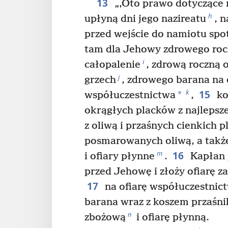
13
„‚Oto prawo dotyczące 
h
upłyną dni jego nazireatu
, 
przed wejście do namiotu spo
tam dla Jehowy zdrowego roc
i
całopalenie
, zdrową roczną o
j
grzech
, zdrowego barana na 
15
k
*
współuczestnictwa
,
ko
okrągłych placków z najlepsz
z oliwą i przaśnych cienkich 
posmarowanych oliwą, a takż
16
m
i ofiary płynne
.
Kapłan 
przed Jehowę i złoży ofiarę za
17
na ofiarę współuczestnic
barana wraz z koszem przaśnik
n
zbożową
i ofiarę płynną.