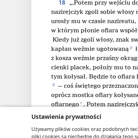
18
„‚Potem przy wejściu d
nazirejczyk zgoli sobie włosy
urosły mu w czasie nazireatu, 
w którym płonie ofiara współ
Kiedy już zgoli włosy, znak s
p
kapłan weźmie ugotowaną
ł
z kosza weźmie przaśny okrąg
cienki placek, położy mu to n
tym kołysał. Będzie to ofiar
q
— coś świętego przeznaczon
oprócz mostka ofiary kołysane
r
ofiarnego
. Potem nazirejczy
21
„‚Takie jest prawo doty
Ustawienia prywatności
który składa ślub: Jeśli ślubuj
Używamy plików cookies oraz podobnych techn
wymaganych w ramach nazirea
pliki cookies są niezbędne do działania tego