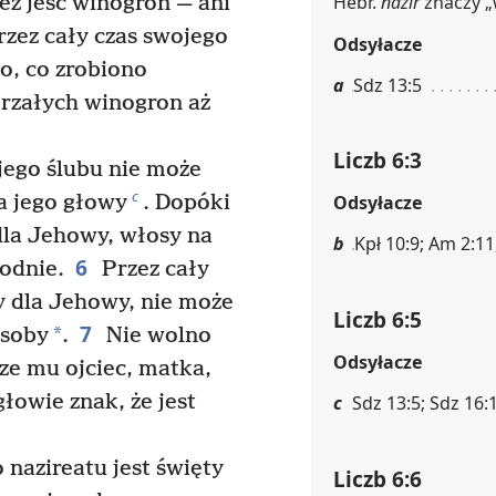
Hebr.
nazír
znaczy „
eż jeść winogron — ani
zez cały czas swojego
Odsyłacze
go, co zrobiono
a
Sdz 13:5
jrzałych winogron aż
Liczb 6:3
jego ślubu nie może
c
a jego głowy
. Dopóki
Odsyłacze
dla Jehowy, włosy na
b
Kpł 10:9; Am 2:11,
6
odnie.
Przez cały
y dla Jehowy, nie może
Liczb 6:5
7
*
osoby
.
Nie wolno
Odsyłacze
rze mu ojciec, matka,
łowie znak, że jest
c
Sdz 13:5; Sdz 16:
 nazireatu jest święty
Liczb 6:6