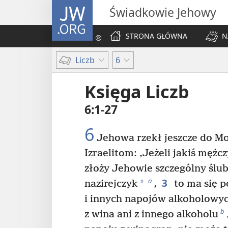
JW.ORG
Świadkowie Jehowy
STRONA GŁÓWNA
N
Liczb
6
Księga Liczb
6:1-27
6
Jehowa rzekł jeszcze do Mo
Izraelitom: ‚Jeżeli jakiś mężc
złoży Jehowie szczególny ślub,
3
a
*
nazirejczyk
,
to ma się 
i innych napojów alkoholowyc
b
z wina ani z innego alkoholu