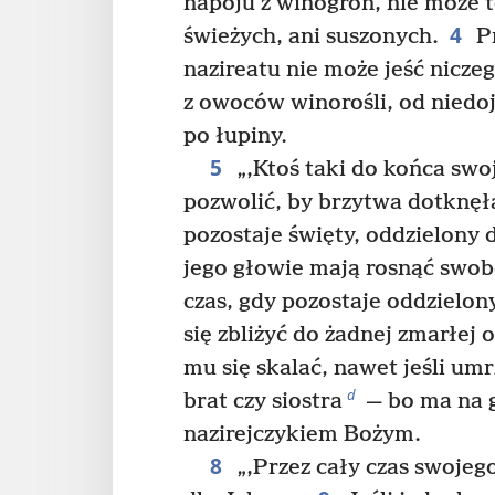
napoju z winogron, nie może t
4
świeżych, ani suszonych.
Pr
nazireatu nie może jeść nicze
z owoców winorośli, od niedo
po łupiny.
5
„‚Ktoś taki do końca swo
pozwolić, by brzytwa dotknęł
pozostaje święty, oddzielony 
jego głowie mają rosnąć swob
czas, gdy pozostaje oddzielon
się zbliżyć do żadnej zmarłej 
mu się skalać, nawet jeśli um
d
brat czy siostra
— bo ma na g
nazirejczykiem Bożym.
8
„‚Przez cały czas swojego