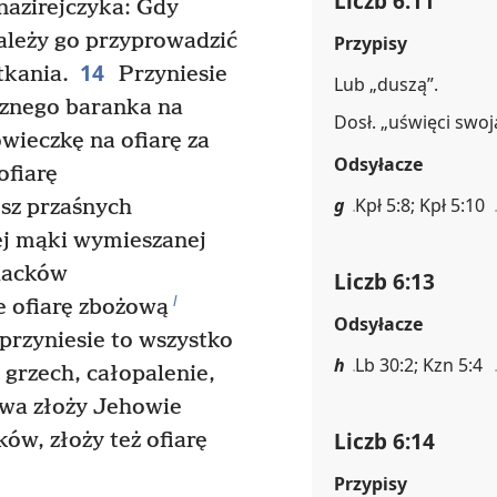
Liczb 6:11
nazirejczyka: Gdy
należy go przyprowadzić
Przypisy
14
tkania.
Przyniesie
Lub „duszą”.
znego baranka na
Dosł. „uświęci swoj
wieczkę na ofiarę za
Odsyłacze
ofiarę
g
Kpł 5:8; Kpł 5:10
sz przaśnych
ej mąki wymieszanej
placków
Liczb 6:13
l
e ofiarę zbożową
Odsyłacze
przyniesie to wszystko
h
Lb 30:2; Kzn 5:4
 grzech, całopalenie,
twa złoży Jehowie
Liczb 6:14
ów, złoży też ofiarę
Przypisy