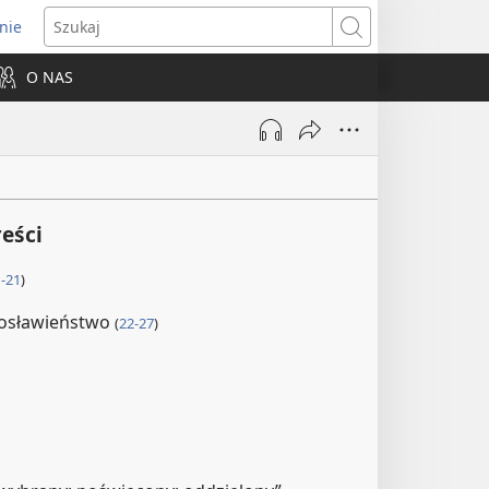
nie
ns
Szukaj
O NAS
dow)
reści
1-21
)
gosławieństwo
(
22-27
)