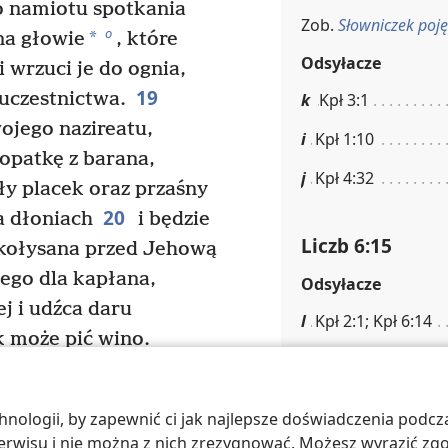
o namiotu spotkania
Zob.
Słowniczek poję
o
*
 na głowie
, które
Odsyłacze
i wrzuci je do ognia,
19
uczestnictwa.
k
Kpł 3:1
wojego nazireatu,
i
Kpł 1:10
opatkę z barana,
j
Kpł 4:32
ły placek oraz przaśny
20
a dłoniach
i będzie
Liczb 6:15
a kołysana przed Jehową
ego dla kapłana,
Odsyłacze
j i udźca daru
l
Kpł 2:1; Kpł 6:14
k może pić wino.
m
Lb 15:8; Lb 15:10
s
czące nazirejczyka
,
e, że oprócz ofiar
ologii, by zapewnić ci jak najlepsze doświadczenia podcza
Liczb 6:17
tu złoży Jehowie coś
 serwisu i nie można z nich zrezygnować. Możesz wyrazić zg