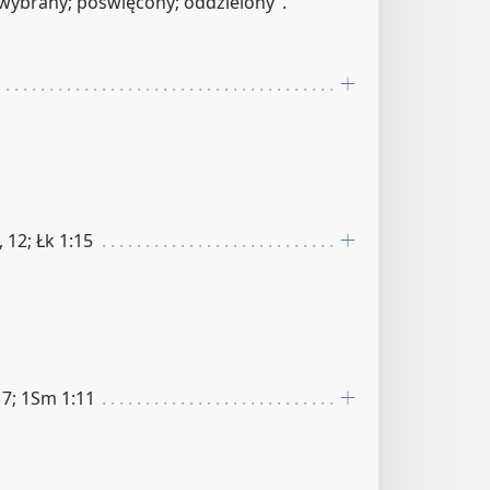
wybrany; poświęcony; oddzielony”.
 12; Łk 1:15
17; 1Sm 1:11