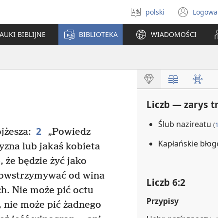
polski
Logowa
Wybór
(ope
języka
new
AUKI BIBLIJNE
BIBLIOTEKA
WIADOMOŚCI
win
Liczb — zarys t
Ślub nazireatu
(
2
jżesza:
„Powiedz
Kapłańskie bło
zyzna lub jakaś kobieta
 że będzie żyć jako
powstrzymywać od wina
Liczb 6:2
h. Nie może pić octu
Przypisy
, nie może pić żadnego