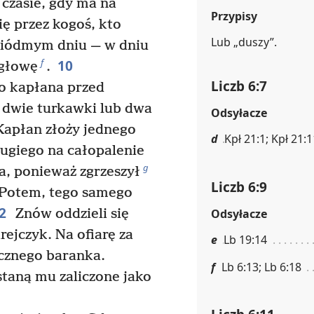
 czasie, gdy ma na
Przypisy
ię przez kogoś, kto
Lub „duszy”.
 siódmym dniu — w dniu
10
f
 głowę
.
Liczb 6:7
o kapłana przed
 dwie turkawki lub dwa
Odsyłacze
apłan złoży jednego
d
Kpł 21:1; Kpł 21:1
rugiego na całopalenie
g
a, ponieważ zgrzeszył
Liczb 6:9
 Potem, tego samego
2
Odsyłacze
Znów oddzieli się
rejczyk. Na ofiarę za
e
Lb 19:14
cznego baranka.
f
Lb 6:13; Lb 6:18
staną mu zaliczone jako