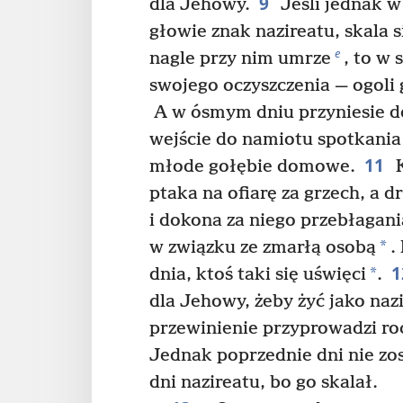
9
dla Jehowy.
Jeśli jednak w
głowie znak nazireatu, skala s
e
nagle przy nim umrze
, to w
swojego oczyszczenia — ogoli
A w ósmym dniu przyniesie d
wejście do namiotu spotkania
11
młode gołębie domowe.
K
ptaka na ofiarę za grzech, a d
i dokona za niego przebłagani
*
w związku ze zmarłą osobą
.
1
*
dnia, ktoś taki się uświęci
.
dla Jehowy, żeby żyć jako nazi
przewinienie przyprowadzi ro
Jednak poprzednie dni nie zo
dni nazireatu, bo go skalał.