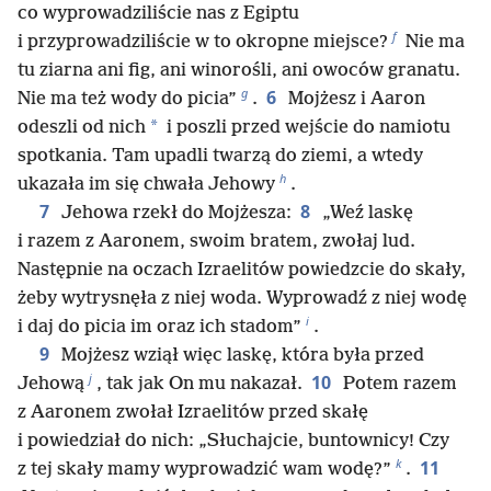
co wyprowadziliście nas z Egiptu
f
i przyprowadziliście w to okropne miejsce?
Nie ma
tu ziarna ani fig, ani winorośli, ani owoców granatu.
g
6
Nie ma też wody do picia”
.
Mojżesz i Aaron
*
odeszli od nich
i poszli przed wejście do namiotu
spotkania. Tam upadli twarzą do ziemi, a wtedy
h
ukazała im się chwała Jehowy
.
7
8
Jehowa rzekł do Mojżesza:
„Weź laskę
i razem z Aaronem, swoim bratem, zwołaj lud.
Następnie na oczach Izraelitów powiedzcie do skały,
żeby wytrysnęła z niej woda. Wyprowadź z niej wodę
i
i daj do picia im oraz ich stadom”
.
9
Mojżesz wziął więc laskę, która była przed
j
10
Jehową
, tak jak On mu nakazał.
Potem razem
z Aaronem zwołał Izraelitów przed skałę
i powiedział do nich: „Słuchajcie, buntownicy! Czy
k
11
z tej skały mamy wyprowadzić wam wodę?”
.