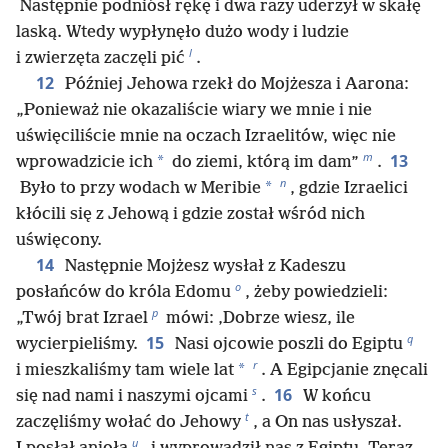
Następnie podniósł rękę i dwa razy uderzył w skałę
laską. Wtedy wypłynęło dużo wody i ludzie
l
i zwierzęta zaczęli pić
.
12
Później Jehowa rzekł do Mojżesza i Aarona:
„Ponieważ nie okazaliście wiary we mnie i nie
uświęciliście mnie na oczach Izraelitów, więc nie
m
13
*
wprowadzicie ich
do ziemi, którą im dam”
.
n
*
Było to przy wodach w Meribie
, gdzie Izraelici
kłócili się z Jehową i gdzie został wśród nich
uświęcony.
14
Następnie Mojżesz wysłał z Kadeszu
o
posłańców do króla Edomu
, żeby powiedzieli:
p
„Twój brat Izrael
mówi: ‚Dobrze wiesz, ile
q
15
wycierpieliśmy.
Nasi ojcowie poszli do Egiptu
r
*
i mieszkaliśmy tam wiele lat
. A Egipcjanie znęcali
s
16
się nad nami i naszymi ojcami
.
W końcu
t
zaczęliśmy wołać do Jehowy
, a On nas usłyszał.
u