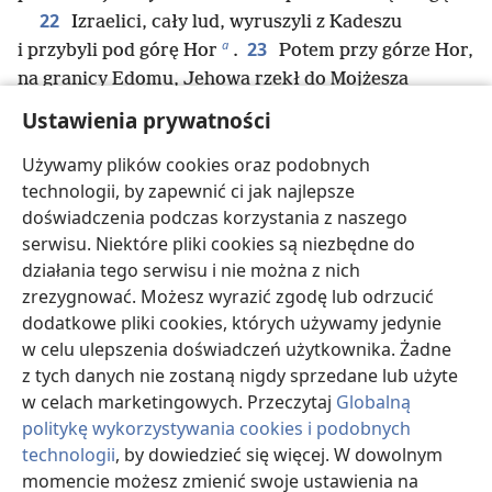
22
Izraelici, cały lud, wyruszyli z Kadeszu
a
23
i przybyli pod górę Hor
.
Potem przy górze Hor,
na granicy Edomu, Jehowa rzekł do Mojżesza
b
24
*
i Aarona:
„Aaron dołączy do swojego ludu
.
Ustawienia prywatności
Nie wejdzie do ziemi, którą dam Izraelitom, bo obaj
Używamy plików cookies oraz podobnych
zbuntowaliście się przeciw mojemu rozkazowi przy
technologii, by zapewnić ci jak najlepsze
c
25
wodach w Meribie
.
Weź Aarona i jego syna
doświadczenia podczas korzystania z naszego
26
Eleazara i zaprowadź ich na górę Hor.
Zdejmij
serwisu. Niektóre pliki cookies są niezbędne do
d
e
Aaronowi szaty
i ubierz w nie jego syna Eleazara
.
działania tego serwisu i nie można z nich
*
Aaron tam umrze
”.
zrezygnować. Możesz wyrazić zgodę lub odrzucić
27
Mojżesz zrobił więc tak, jak nakazał Jehowa,
dodatkowe pliki cookies, których używamy jedynie
28
i na oczach całego ludu wspięli się na górę Hor.
w celu ulepszenia doświadczeń użytkownika. Żadne
Następnie zdjął Aaronowi szaty i ubrał w nie jego
z tych danych nie zostaną nigdy sprzedane lub użyte
syna Eleazara, po czym Aaron umarł tam na szczycie
w celach marketingowych. Przeczytaj
Globalną
f
29
góry
. A Mojżesz i Eleazar zeszli z góry.
Wtedy
politykę wykorzystywania cookies i podobnych
lud zrozumiał, że Aaron umarł. I cały dom Izraela
technologii
, by dowiedzieć się więcej. W dowolnym
g
opłakiwał go przez 30 dni
.
momencie możesz zmienić swoje ustawienia na