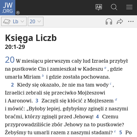
JW.ORG
Logowanie
(opens
Wybór
Szukaj
PO
new
języka
na
ME
Lb
20
window)
JW.ORG
Księga Liczb
20:1-29
20
W miesiącu pierwszym cały lud Izraela przybył
a
na pustkowie Cin i zamieszkał w Kadeszu
, gdzie
b
umarła Miriam
i gdzie została pochowana.
c
2
Kiedy się okazało, że nie ma tam wody
,
Izraelici zebrali się przeciwko Mojżeszowi
d
3
i Aaronowi.
Zaczęli się kłócić z Mojżeszem
i mówić: „Byłoby lepiej, gdybyśmy zginęli z naszymi
4
braćmi, którzy zginęli przed Jehową!
Czemu
przyprowadziliście zbór Jehowy na to pustkowie?
e
5
Żebyśmy tu umarli razem z naszymi stadami?
Po