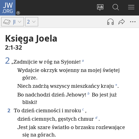
JW.ORG
Logowanie
(opens
Wybór
Szukaj
PO
new
języka
na
ME
Jl
2
window)
JW.ORG
Księga Joela
2:1-32
2
a
„Zadmijcie w róg na Syjonie!
Wydajcie okrzyk wojenny na mojej świętej
górze.
*
Niech zadrżą wszyscy mieszkańcy kraju
.
b
Bo nadchodzi dzień Jehowy!
Bo jest już
bliski!
c
2
To dzień ciemności i mroku
,
d
dzień ciemnych, gęstych chmur
.
Jest jak szare światło o brzasku rozlewające
się na górach.