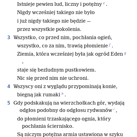
e
Istnieje pewien lud, liczny i potężny
.
Nigdy wcześniej takiego nie było
i już nigdy takiego nie będzie —
przez wszystkie pokolenia.
3
Wszystko, co przed nim, pochłania ogień,
f
wszystko, co za nim, trawią płomienie
.
g
Ziemia, która wcześniej była jak ogród Eden
,
staje się bezludnym pustkowiem.
Nic się przed nim nie uchroni.
4
Wszyscy oni z wyglądu przypominają konie,
h
biegną jak rumaki
.
5
Gdy podskakują na wierzchołkach gór, wydają
i
odgłos podobny do odgłosu rydwanów
,
do płomieni trzaskającego ognia, który
pochłania ściernisko.
Są niczym potężna armia ustawiona w szyku