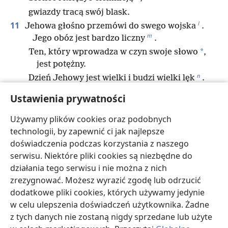
gwiazdy tracą swój blask.
l
11
Jehowa głośno przemówi do swego wojska
.
m
Jego obóz jest bardzo liczny
.
*
Ten, który wprowadza w czyn swoje słowo
,
jest potężny.
n
Dzień Jehowy jest wielki i budzi wielki lęk
.
o
Któż zdoła go przetrwać?”
Ustawienia prywatności
12
„Teraz więc”, oświadcza Jehowa, „wróćcie do
p
mnie całym swoim sercem
,
Używamy plików cookies oraz podobnych
q
technologii, by zapewnić ci jak najlepsze
poszcząc
, płacząc i lamentując”.
doświadczenia podczas korzystania z naszego
r
s
13
„Rozdzierajcie swoje serca
, a nie szaty
,
serwisu. Niektóre pliki cookies są niezbędne do
i wróćcie do Jehowy, swojego Boga,
działania tego serwisu i nie można z nich
*
bo jest współczujący
i miłosierny,
zrezygnować. Możesz wyrazić zgodę lub odrzucić
t
*
nieskłonny do gniewu
i pełen lojalnej
dodatkowe pliki cookies, których używamy jedynie
u
miłości
—
w celu ulepszenia doświadczeń użytkownika. Żadne
*
a zmieni decyzję
i nie sprowadzi
z tych danych nie zostaną nigdy sprzedane lub użyte
nieszczęścia.