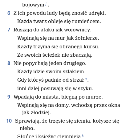
j
bojowym
.
6
Z ich powodu ludy będą znosić udręki.
Każda twarz obleje się rumieńcem.
7
Ruszają do ataku jak wojownicy.
Wspinają się na mur jak żołnierze.
Każdy trzyma się obranego kursu.
Ze swoich ścieżek nie zbaczają.
8
Nie popychają jeden drugiego.
Każdy idzie swoim szlakiem.
*
Gdy któryś padnie od strzał
,
inni dalej posuwają się w szyku.
9
Wpadają do miasta, biegną po murze.
Wspinają się na domy, wchodzą przez okna
jak złodziej.
10
Sprawiają, że trzęsie się ziemia, kołysze się
niebo.
k
Słońce i księżyc ciemnieją
,