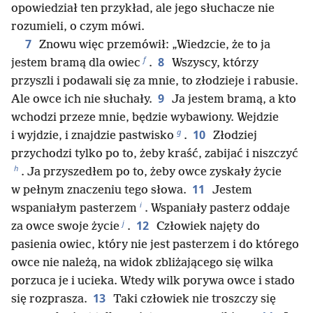
opowiedział ten przykład, ale jego słuchacze nie
rozumieli, o czym mówi.
7
Znowu więc przemówił: „Wiedzcie, że to ja
f
8
jestem bramą dla owiec
.
Wszyscy, którzy
przyszli i podawali się za mnie, to złodzieje i rabusie.
9
Ale owce ich nie słuchały.
Ja jestem bramą, a kto
wchodzi przeze mnie, będzie wybawiony. Wejdzie
g
10
i wyjdzie, i znajdzie pastwisko
.
Złodziej
przychodzi tylko po to, żeby kraść, zabijać i niszczyć
h
. Ja przyszedłem po to, żeby owce zyskały życie
11
w pełnym znaczeniu tego słowa.
Jestem
i
wspaniałym pasterzem
. Wspaniały pasterz oddaje
j
12
za owce swoje życie
.
Człowiek najęty do
pasienia owiec, który nie jest pasterzem i do którego
owce nie należą, na widok zbliżającego się wilka
porzuca je i ucieka. Wtedy wilk porywa owce i stado
13
się rozprasza.
Taki człowiek nie troszczy się