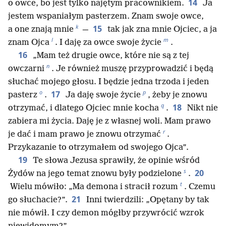
14
o owce, bo jest tylko najętym pracownikiem.
Ja
jestem wspaniałym pasterzem. Znam swoje owce,
k
15
a one znają mnie
—
tak jak zna mnie Ojciec, a ja
l
m
znam Ojca
. I daję za owce swoje życie
.
16
„Mam też drugie owce, które nie są z tej
n
owczarni
. Je również muszę przyprowadzić i będą
słuchać mojego głosu. I będzie jedna trzoda i jeden
o
p
17
pasterz
.
Ja daję swoje życie
, żeby je znowu
q
18
otrzymać, i dlatego Ojciec mnie kocha
.
Nikt nie
zabiera mi życia. Daję je z własnej woli. Mam prawo
r
je dać i mam prawo je znowu otrzymać
.
Przykazanie to otrzymałem od swojego Ojca”.
19
Te słowa Jezusa sprawiły, że opinie wśród
s
20
Żydów na jego temat znowu były podzielone
.
t
Wielu mówiło: „Ma demona i stracił rozum
. Czemu
21
go słuchacie?”.
Inni twierdzili: „Opętany by tak
nie mówił. I czy demon mógłby przywrócić wzrok