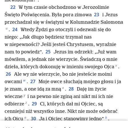
niewidomym?”.
22
W tym czasie obchodzono w Jerozolimie
23
Święto Poświęcenia. Była pora zimowa
i Jezus
przechadzał się w świątyni w Kolumnadzie Salomona
u
24
.
Wtedy Żydzi go otoczyli i odezwali się do
niego: „Jak długo będziesz trzymał nas
w niepewności? Jeśli jesteś Chrystusem, wyraźnie
25
nam to powiedz”.
Jezus im odrzekł: „Już wam
mówiłem, a jednak nie wierzycie. Świadczą o mnie
v
dzieła, których dokonuję w imieniu swojego Ojca
.
26
Ale wy nie wierzycie, bo nie jesteście moimi
w
27
owcami
.
Moje owce słuchają mojego głosu i ja
x
28
je znam, a one idą za mną
.
Daję im życie
y
wieczne
i na pewno nie zginą ani nikt mi ich nie
z
29
odbierze
.
Ci, których dał mi Ojciec, są
cenniejsi niż wszystko inne. Nikt nie może odebrać
a
b
30
ich Ojcu
.
Ja i Ojciec stanowimy jedno”
.
31
Wtedy Żydzi znów chwycili za kamienie, żeby