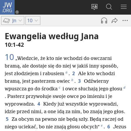
JW.ORG
Logowanie
(opens
Wybór
Szukaj
PO
new
języka
na
ME
Jn
10
window)
JW.ORG
Ewangelia według Jana
10:1-42
10
„Wiedzcie, że kto nie wchodzi do owczarni
bramą, ale dostaje się do niej w jakiś inny sposób,
a
2
jest złodziejem i rabusiem
.
Ale kto wchodzi
b
3
bramą, jest pasterzem owiec
.
Odźwierny
c
d
wpuszcza go do środka
i owce słuchają jego głosu
. Pasterz przywołuje swoje owce po imieniu i je
4
wyprowadza.
Kiedy już wszystkie wyprowadzi,
idzie przed nimi, a one idą za nim, bo znają jego głos.
5
Za obcym na pewno nie będą szły. Będą raczej od
e
6
niego uciekać, bo nie znają głosu obcych”
.
Jezus