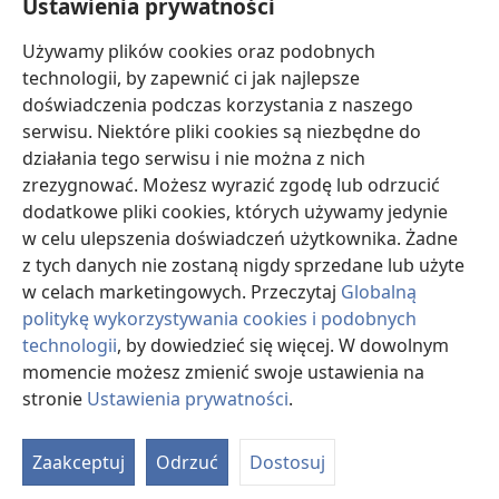
Ustawienia prywatności
c
32
go ukamienować
.
Jezus im powiedział: „Na
Używamy plików cookies oraz podobnych
waszych oczach dokonałem w imieniu Ojca tylu
technologii, by zapewnić ci jak najlepsze
dobrych rzeczy. Za którą z nich chcecie mnie
doświadczenia podczas korzystania z naszego
33
ukamienować?”.
Żydzi odparli: „Nie chcemy cię
serwisu. Niektóre pliki cookies są niezbędne do
d
ukamienować za coś dobrego, ale za bluźnierstwo
.
działania tego serwisu i nie można z nich
34
Bo jesteś człowiekiem, a robisz z siebie boga”.
zrezygnować. Możesz wyrazić zgodę lub odrzucić
Jezus im odrzekł: „Czy w waszych Pismach nie
dodatkowe pliki cookies, których używamy jedynie
e
35
napisano: ‚Powiedziałem: „Jesteście bogami”’?
w celu ulepszenia doświadczeń użytkownika. Żadne
f
*
Bóg więc nazwał ‚bogami’
tych, przeciw którym
z tych danych nie zostaną nigdy sprzedane lub użyte
sam się wypowiadał — a przecież Pism nie można
w celach marketingowych. Przeczytaj
Globalną
36
*
unieważnić.
Jak w takim razie mnie
— którego
politykę wykorzystywania cookies i podobnych
Ojciec uświęcił i posłał na świat — możecie posądzać
technologii
, by dowiedzieć się więcej. W dowolnym
o bluźnierstwo, bo powiedziałem, że jestem Synem
momencie możesz zmienić swoje ustawienia na
g
37
stronie
Ustawienia prywatności
.
Bożym?
Jeśli nie robię tego, co jest wolą
O
38
mojego Ojca, to mi nie wierzcie.
Ale jeśli robię,
d
to nawet gdybyście nie wierzyli mnie, wierzcie tym
Zaakceptuj
Odrzuć
Dostosuj
st
h
czynom
. Wtedy zrozumiecie i będziecie wiedzieć,