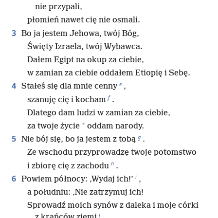
nie przypali,
płomień nawet cię nie osmali.
3
Bo ja jestem Jehowa, twój Bóg,
Święty Izraela, twój Wybawca.
Dałem Egipt na okup za ciebie,
w zamian za ciebie oddałem Etiopię i Sebę.
e
4
Stałeś się dla mnie cenny
,
f
szanuję cię i kocham
.
Dlatego dam ludzi w zamian za ciebie,
*
za twoje życie
oddam narody.
g
5
Nie bój się, bo ja jestem z tobą
.
Ze wschodu przyprowadzę twoje potomstwo
h
i zbiorę cię z zachodu
.
i
6
Powiem północy: ‚Wydaj ich!’
,
a południu: ‚Nie zatrzymuj ich!
Sprowadź moich synów z daleka i moje córki
j
z krańców ziemi
,