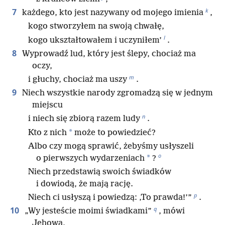
k
7
każdego, kto jest nazywany od mojego imienia
,
kogo stworzyłem na swoją chwałę,
l
kogo ukształtowałem i uczyniłem’
.
8
Wyprowadź lud, który jest ślepy, chociaż ma
oczy,
m
i głuchy, chociaż ma uszy
.
9
Niech wszystkie narody zgromadzą się w jednym
miejscu
n
i niech się zbiorą razem ludy
.
*
Kto z nich
może to powiedzieć?
Albo czy mogą sprawić, żebyśmy usłyszeli
o
*
o pierwszych wydarzeniach
?
Niech przedstawią swoich świadków
i dowiodą, że mają rację.
p
Niech ci usłyszą i powiedzą: ‚To prawda!’”
.
q
10
„Wy jesteście moimi świadkami”
, mówi
Jehowa,