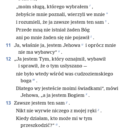
r
„moim sługą, którego wybrałem
,
*
żebyście mnie poznali, wierzyli we mnie
s
i rozumieli, że ja zawsze jestem ten sam
.
Przede mną nie istniał żaden Bóg
t
ani po mnie żaden się nie pojawił
.
u
11
Ja, właśnie ja, jestem Jehowa
i oprócz mnie
v
nie ma wybawcy”
.
12
„Ja jestem Tym, który oznajmił, wybawił
i sprawił, że o tym usłyszano —
nie było wtedy wśród was cudzoziemskiego
w
boga
.
Dlatego wy jesteście moimi świadkami”, mówi
x
Jehowa, „a ja jestem Bogiem
.
y
13
Zawsze jestem ten sam
.
z
Nikt nie wyrwie niczego z mojej ręki
.
Kiedy działam, kto może mi w tym
a
przeszkodzić?”
.