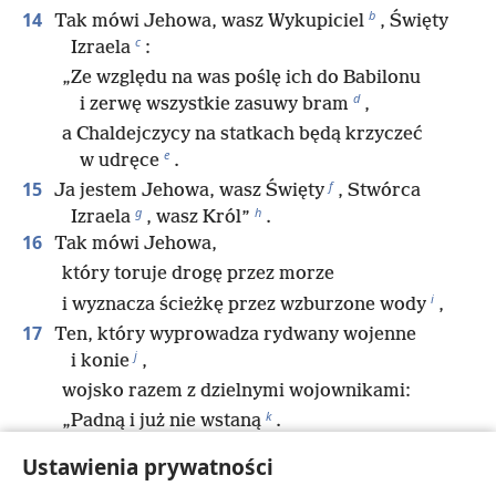
b
14
Tak mówi Jehowa, wasz Wykupiciel
, Święty
c
Izraela
:
„Ze względu na was poślę ich do Babilonu
d
i zerwę wszystkie zasuwy bram
,
a Chaldejczycy na statkach będą krzyczeć
e
w udręce
.
f
15
Ja jestem Jehowa, wasz Święty
, Stwórca
g
h
Izraela
, wasz Król”
.
16
Tak mówi Jehowa,
który toruje drogę przez morze
i
i wyznacza ścieżkę przez wzburzone wody
,
17
Ten, który wyprowadza rydwany wojenne
j
i konie
,
wojsko razem z dzielnymi wojownikami:
k
„Padną i już nie wstaną
.
Zostaną zgaszeni jak palący się knot”.
Ustawienia prywatności
18
„Nie powracajcie do tego, co wydarzyło się